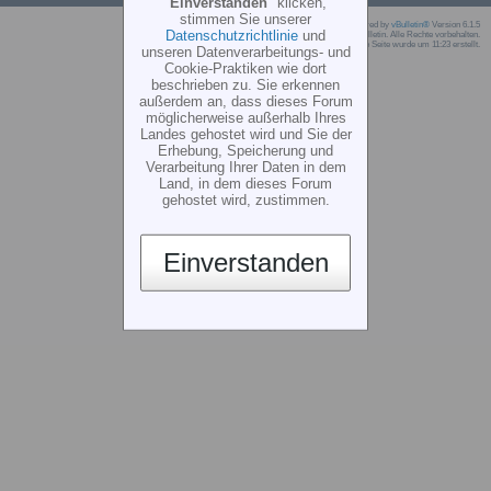
"
Einverstanden
" klicken,
stimmen Sie unserer
Powered by
vBulletin®
Version 6.1.5
Datenschutzrichtlinie
und
Copyright © 2026 MH Sub I, LLC dba vBulletin. Alle Rechte vorbehalten.
Die Seite wurde um 11:23 erstellt.
unseren Datenverarbeitungs- und
Cookie-Praktiken wie dort
beschrieben zu. Sie erkennen
außerdem an, dass dieses Forum
möglicherweise außerhalb Ihres
Landes gehostet wird und Sie der
Erhebung, Speicherung und
Verarbeitung Ihrer Daten in dem
Land, in dem dieses Forum
gehostet wird, zustimmen.
Einverstanden