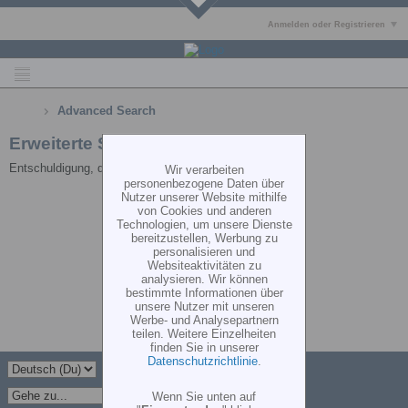
Anmelden oder Registrieren
Advanced Search
Erweiterte Suche
Entschuldigung, du darfst diese Seite nicht aufrufen.
Wir verarbeiten
personenbezogene Daten über
Nutzer unserer Website mithilfe
von Cookies und anderen
Technologien, um unsere Dienste
bereitzustellen, Werbung zu
personalisieren und
Websiteaktivitäten zu
analysieren. Wir können
bestimmte Informationen über
unsere Nutzer mit unseren
Werbe- und Analysepartnern
teilen. Weitere Einzelheiten
finden Sie in unserer
Datenschutzrichtlinie
.
Wenn Sie unten auf