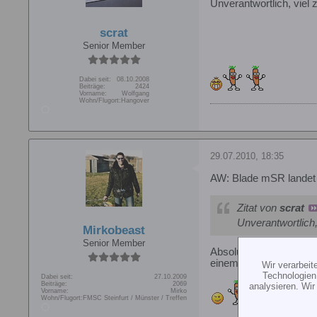
Unverantwortlich, viel zu
scrat
Senior Member
Dabei seit:
08.10.2008
Beiträge:
2424
Vorname:
Wolfgang
Wohn/Flugort:
Hangover
29.07.2010, 18:35
AW: Blade mSR landet 
Zitat von
scrat
Unverantwortlich,
Mirkobeast
Senior Member
Absolut richtig! Der He
einem Knackser in d
Wir verarbei
Technologien
Dabei seit:
27.10.2009
Beiträge:
2069
analysieren. Wi
Vorname:
Mirko
Wohn/Flugort:
FMSC Steinfurt / Münster / Treffen