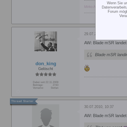
Wenn Sie un
Mirko Align zuhaus
Datenverarbeit
Forum mögli
Vera
29.07.2010, 18:46
AW: Blade mSR landet 
Blade mSR landi
don_king
Gelöscht
Dabei seit:
22.11.2009
Beiträge:
2743
Vorname:
Stefan
30.07.2010, 10:37
AW: Blade mSR landet 