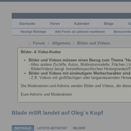
Startseite
Foren
Kalender
Blogs
G
Heutige Beiträge
Alle Foren als gelesen markieren
Benutzerli
Forum
Allgemein
Bilder und Videos
Bilder- & Video-Kodex
Bilder und Videos müssen einen Bezug zum Thema "Hu
- Alles andere (Schiffe, Autos, Multirotormodelle, Flächen ) 
- Bilder/Videos bezgl. herstellerspezifischen Hintergründen/
Bilder und Videos mit eindeutigem Werbecharakter sind n
- Z.B. Videos mit großflächigen oder langandauernden Hinwe
Die Moderatoren und Admins werden Bilder und Videos, die dies
Eure Admins und Moderatoren
Blade mSR landet auf Oleg´s Kopf
BEITRÄGE
LETZTE AKTIVITÄT
BILDER