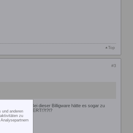
Top
#3
r abgestürzt!!! Bei dieser Billigware hätte es sogar zu
T!!!!11 VERSICHERT!?!?!?
s und anderen
ktivitäten zu
 Analysepartnern