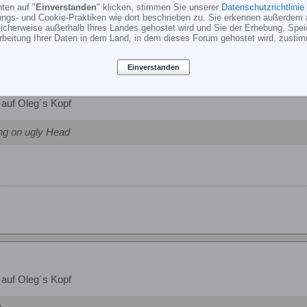
ten auf "
Einverstanden
" klicken, stimmen Sie unserer
Datenschutzrichtlinie
ungs- und Cookie-Praktiken wie dort beschrieben zu. Sie erkennen außerdem 
cherweise außerhalb Ihres Landes gehostet wird und Sie der Erhebung, Spe
rbeitung Ihrer Daten in dem Land, in dem dieses Forum gehostet wird, zusti
Einverstanden
auf Oleg´s Kopf
ng on ugly Head
auf Oleg´s Kopf