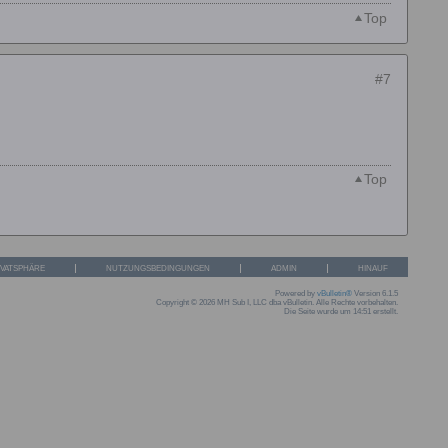
Top
#7
Top
IVATSPHÄRE
NUTZUNGSBEDINGUNGEN
ADMIN
HINAUF
Powered by
vBulletin®
Version 6.1.5
Copyright © 2026 MH Sub I, LLC dba vBulletin. Alle Rechte vorbehalten.
Die Seite wurde um 14:51 erstellt.