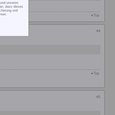
und unseren
an, dass dieses
icherung und
mmen.
Top
#4
Top
#5