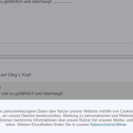
 gefährlich und überhaupt ................
auf Oleg´s Kopf
 viel zu gefährlich und überhaupt
li hätte sich in einer Locke verfangen können und wäre womöglich soga
er Paddelstange kommen können!!! IST MIR AUCH SCHON PASSIER
ten personenbezogene Daten über Nutzer unserer Website mithilfe von Cookie
, um unsere Dienste bereitzustellen, Werbung zu personalisieren und Websitea
r können bestimmte Informationen über unsere Nutzer mit unseren Werbe- und
teilen. Weitere Einzelheiten finden Sie in unserer
Datenschutzrichtlinie
.