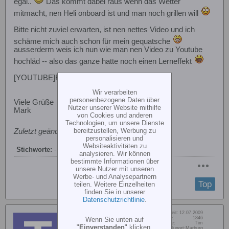
egal..
Das kommt dabei raus wenn das Wetter
mitmacht, nen Heli onboard ist und man noch grillen will
Bitte nicht zuviel erwarten, ist nen nettes Video und ich
schäme mich auch schon für mein gequatsche
ausserderm weis ich nun wie man nen Video zu Youtube
hochläd -- also das ganze hatte noch einen Lerneffekt
[YOUTUBE]FBU1BUK-NQQ[/YOUTUBE]
Wir verarbeiten
personenbezogene Daten über
Viele Grüße
Nutzer unserer Website mithilfe
Mark
von Cookies und anderen
Technologien, um unsere Dienste
bereitzustellen, Werbung zu
Zuletzt geändert von
Gast
;
22.08.2010, 18:36
.
personalisieren und
Websiteaktivitäten zu
Stichworte:
-
analysieren. Wir können
bestimmte Informationen über
unsere Nutzer mit unseren
Werbe- und Analysepartnern
Top
teilen. Weitere Einzelheiten
finden Sie in unserer
Datenschutzrichtlinie
.
Dabei seit:
12.07.2009
Tim V
Beiträge:
1846
Wenn Sie unten auf
Vorname:
Tim
PSG-Dynamics Teampilot
"
Einverstanden
" klicken,
Wohn/Flugort:
Marburg