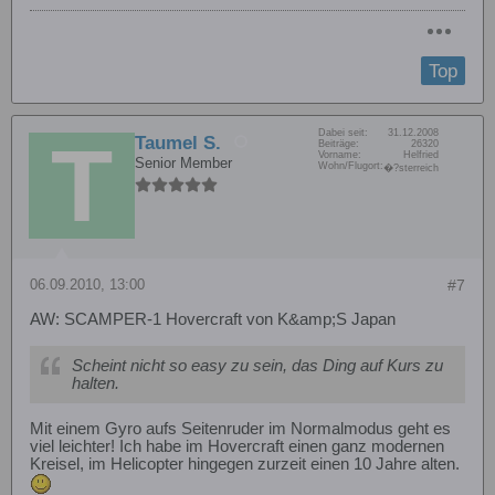
Top
Dabei seit:
31.12.2008
Taumel S.
Beiträge:
26320
Vorname:
Helfried
Senior Member
Wohn/Flugort:
�?sterreich
06.09.2010, 13:00
#7
AW: SCAMPER-1 Hovercraft von K&amp;S Japan
Scheint nicht so easy zu sein, das Ding auf Kurs zu
halten.
Mit einem Gyro aufs Seitenruder im Normalmodus geht es
viel leichter! Ich habe im Hovercraft einen ganz modernen
Kreisel, im Helicopter hingegen zurzeit einen 10 Jahre alten.