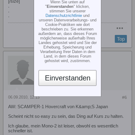
[/size]
Wenn Sie unten auf
.
"
Einverstanden
" klicken,
.
stimmen Sie unserer
Datenschutzrichtlinie
und
.
unseren Datenverarbeitungs- und
Cookie-Praktiken wie dort
beschrieben zu. Sie erkennen
außerdem an, dass dieses Forum
möglicherweise außerhalb Ihres
Top
Landes gehostet wird und Sie der
Erhebung, Speicherung und
Verarbeitung Ihrer Daten in dem
Land, in dem dieses Forum
dl7uae
gehostet wird, zustimmen.
Einverstanden
06.09.2010, 12:13
#6
AW: SCAMPER-1 Hovercraft von K&amp;S Japan
Scheint nicht so easy zu sein, das Ding auf Kurs zu halten.
Ich glaube, mein Mono-2 ist leiser, obwohl es wesentlich
schneller ist.