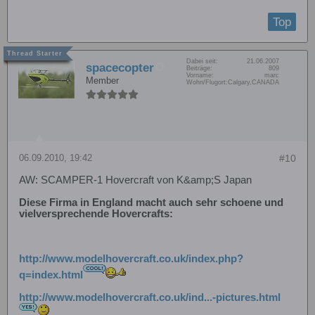
Top
Dabei seit:
21.06.2007
spacecopter
Beiträge:
809
Vorname:
marc
Member
Wohn/Flugort:
Calgary,CANADA
06.09.2010, 19:42
#10
AW: SCAMPER-1 Hovercraft von K&amp;S Japan
Diese Firma in England macht auch sehr schoene und
vielversprechende Hovercrafts:
http://www.modelhovercraft.co.uk/index.php?
q=index.html
http://www.modelhovercraft.co.uk/ind...-pictures.html