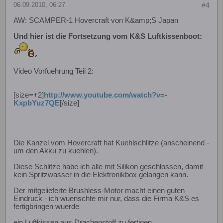
06.09.2010, 06:27
#4
AW: SCAMPER-1 Hovercraft von K&amp;S Japan
Und hier ist die Fortsetzung vom K&S Luftkissenboot:
Video Vorfuehrung Teil 2:
[size=+2]
http://www.youtube.com/watch?v=-
KxpbYuz7QE
[/size]
Die Kanzel vom Hovercraft hat Kuehlschlitze (anscheinend -
um den Akku zu kuehlen).
Diese Schlitze habe ich alle mit Silikon geschlossen, damit
kein Spritzwasser in die Elektronikbox gelangen kann.
Der mitgelieferte Brushless-Motor macht einen guten
Eindruck - ich wuenschte mir nur, dass die Firma K&S es
fertigbringen wuerde
ein Luftkissen aus Drachenstoff zu fertigen.