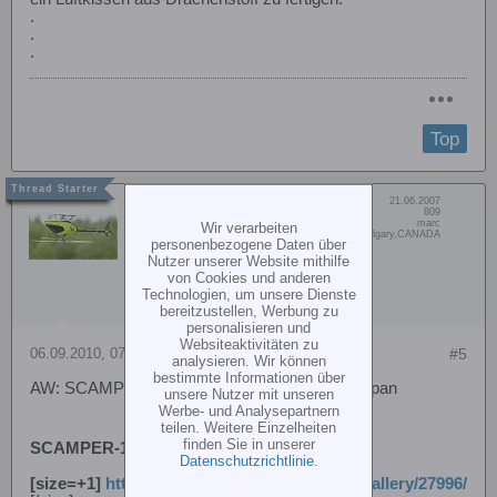
.
.
.
Top
Dabei seit:
21.06.2007
spacecopter
Beiträge:
809
Vorname:
marc
Wir verarbeiten
Member
Wohn/Flugort:
Calgary,CANADA
personenbezogene Daten über
Nutzer unserer Website mithilfe
von Cookies und anderen
Technologien, um unsere Dienste
bereitzustellen, Werbung zu
personalisieren und
Websiteaktivitäten zu
06.09.2010, 07:39
#5
analysieren. Wir können
bestimmte Informationen über
AW: SCAMPER-1 Hovercraft von K&amp;S Japan
unsere Nutzer mit unseren
Werbe- und Analysepartnern
teilen. Weitere Einzelheiten
finden Sie in unserer
SCAMPER-1 Photogallerie:
Datenschutzrichtlinie
.
[size=+1]
http://rc.runryder.com/helicopter/gallery/27996/