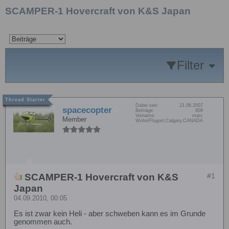
SCAMPER-1 Hovercraft von K&S Japan
Filter
Dabei seit:
21.06.2007
spacecopter
Beiträge:
809
Vorname:
marc
Member
Wohn/Flugort:
Calgary,CANADA
SCAMPER-1 Hovercraft von K&S
#1
Japan
04.09.2010, 00:05
Es ist zwar kein Heli - aber schweben kann es im Grunde
genommen auch.