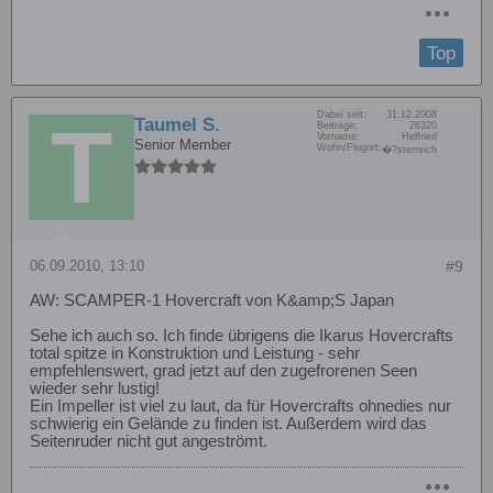
Top
Dabei seit:
31.12.2008
Taumel S.
Beiträge:
26320
Vorname:
Helfried
Senior Member
Wohn/Flugort:
�?sterreich
06.09.2010, 13:10
#9
AW: SCAMPER-1 Hovercraft von K&amp;S Japan
Sehe ich auch so. Ich finde übrigens die Ikarus Hovercrafts
total spitze in Konstruktion und Leistung - sehr
empfehlenswert, grad jetzt auf den zugefrorenen Seen
wieder sehr lustig!
Ein Impeller ist viel zu laut, da für Hovercrafts ohnedies nur
schwierig ein Gelände zu finden ist. Außerdem wird das
Seitenruder nicht gut angeströmt.