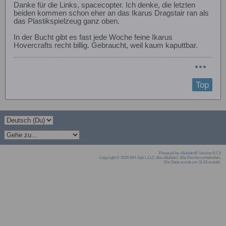
Danke für die Links, spacecopter. Ich denke, die letzten
beiden kommen schon eher an das Ikarus Dragstair ran als
das Plastikspielzeug ganz oben.
In der Bucht gibt es fast jede Woche feine Ikarus
Hovercrafts recht billig. Gebraucht, weil kaum kaputtbar.
Top
Powered by
vBulletin®
Version 6.1.5
Copyright © 2026 MH Sub I, LLC dba vBulletin. Alle Rechte vorbehalten.
Die Seite wurde um 11:43 erstellt.