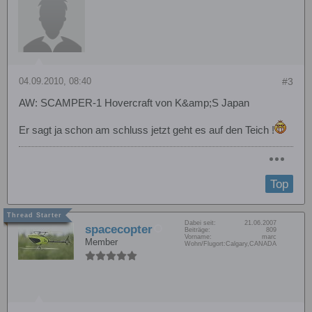
04.09.2010, 08:40
#3
AW: SCAMPER-1 Hovercraft von K&amp;S Japan
Er sagt ja schon am schluss jetzt geht es auf den Teich !
Top
Dabei seit:
21.06.2007
spacecopter
Beiträge:
809
Vorname:
marc
Member
Wohn/Flugort:
Calgary,CANADA