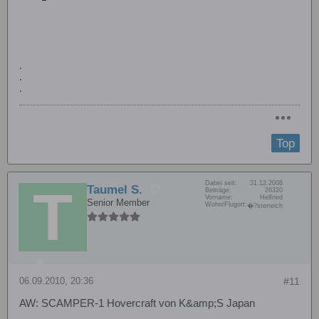
.
.
.
Top
Dabei seit:
31.12.2008
Taumel S.
Beiträge:
26320
Vorname:
Helfried
Senior Member
Wohn/Flugort:
�?sterreich
06.09.2010, 20:36
#11
AW: SCAMPER-1 Hovercraft von K&amp;S Japan