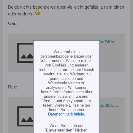
Beide nichts besonderes aber vielleicht gefällts ja dem einen
oder anderen
Gaui:
http://www.rcmovie.de/video/240a58cc1dbf24855dd2/Gaui-550-FBL-Microbeast-Low-RPM-mit-Abschlussauro
Wir verarbeiten
personenbezogene Daten über
Nutzer unserer Website mithilfe
von Cookies und anderen
Technologien, um unsere Dienste
bereitzustellen, Werbung zu
personalisieren und
Websiteaktivitäten zu
Rex:
analysieren. Wir können
bestimmte Informationen über
unsere Nutzer mit unseren
Werbe- und Analysepartnern
teilen. Weitere Einzelheiten
http://www.rcmovie.de/video/3801a09326efe6cf2af2/T-Rex-450-Pro-Microbeast
finden Sie in unserer
Datenschutzrichtlinie
.
Wenn Sie unten auf
"
Einverstanden
" klicken,