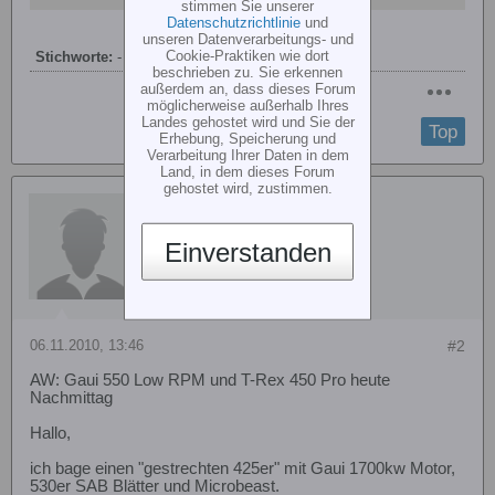
stimmen Sie unserer
Datenschutzrichtlinie
und
unseren Datenverarbeitungs- und
Cookie-Praktiken wie dort
Stichworte:
-
beschrieben zu. Sie erkennen
außerdem an, dass dieses Forum
möglicherweise außerhalb Ihres
Landes gehostet wird und Sie der
Top
Erhebung, Speicherung und
Verarbeitung Ihrer Daten in dem
Land, in dem dieses Forum
gehostet wird, zustimmen.
Julius1_de
Einverstanden
06.11.2010, 13:46
#2
AW: Gaui 550 Low RPM und T-Rex 450 Pro heute
Nachmittag
Hallo,
ich bage einen "gestrechten 425er" mit Gaui 1700kw Motor,
530er SAB Blätter und Microbeast.