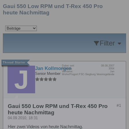
Gaui 550 Low RPM und T-Rex 450 Pro
heute Nachmittag
Filter
Dabei seit:
08.08.2007
Jan Kollmorgen
Beiträge:
3004
Vorname:
Jan
Senior Member
Wohn/Flugort:
FSC-Siegburg Vereinsgelände
Gaui 550 Low RPM und T-Rex 450 Pro
#1
heute Nachmittag
04.09.2010, 18:31
Hier zwei Videos von heute Nachmittag.