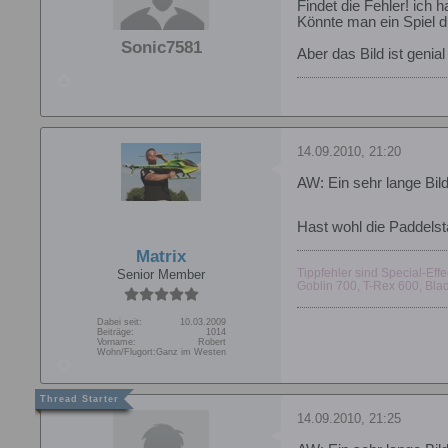
Findet die Fehler! ich 
Könnte man ein Spiel 
Sonic7581
Aber das Bild ist genial
14.09.2010, 21:20
AW: Ein sehr lange Bil
Hast wohl die Paddels
Matrix
Tippfehler sind Special-Effe
Senior Member
Goblin 700, T-Rex 600, B
Dabei seit:
10.03.2009
Beiträge:
1014
Vorname:
Robert
Wohn/Flugort:
Ganz im Westen
14.09.2010, 21:25