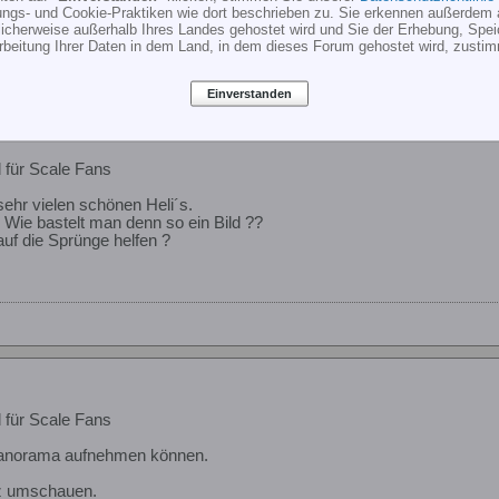
ungs- und Cookie-Praktiken wie dort beschrieben zu. Sie erkennen außerdem 
cherweise außerhalb Ihres Landes gehostet wird und Sie der Erhebung, Spe
rbeitung Ihrer Daten in dem Land, in dem dieses Forum gehostet wird, zusti
Einverstanden
d für Scale Fans
sehr vielen schönen Heli´s.
Wie bastelt man denn so ein Bild ??
auf die Sprünge helfen ?
d für Scale Fans
Panorama aufnehmen können.
z umschauen.