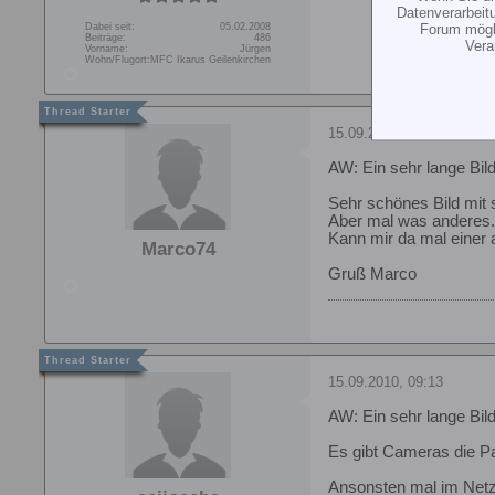
Datenverarbeit
Forum mögli
Dabei seit:
05.02.2008
Beiträge:
486
Vera
Vorname:
Jürgen
Wohn/Flugort:
MFC Ikarus Geilenkirchen
15.09.2010, 08:56
AW: Ein sehr lange Bil
Sehr schönes Bild mit 
Aber mal was anderes. 
Kann mir da mal einer 
Marco74
Gruß Marco
15.09.2010, 09:13
AW: Ein sehr lange Bil
Es gibt Cameras die 
Ansonsten mal im Net