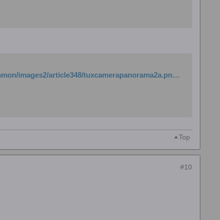
http://www.google.de/imgres?imgurl=http://www.linuxfocus.org/common/images2/article348/tuxcamerapanorama2a.png&imgrefurl=http://www.linuxfocus.org/Deutsch/September2004/article348.shtml&usg=__b6Bh3uHCNsLZ3StCB7EV0B4hy9A=&h=258&w=340&sz=44&hl=de&start=52&sig2=cGScA-eoqmcWKO-RR6y2-g&zoom=1&um=1&itbs=1&tbnid=TLXlJmJRT5uFWM:&tbnh=90&tbnw=119&prev=/images%3Fq%3DPanoramabilder%26start%3D40%26um%3D1%26hl%3Dde%26sa%3DN%26ndsp%3D20%26tbs%3Disch:1&ei=o3-QTIOYNcGEswaHnvC1AQ
Top
#10