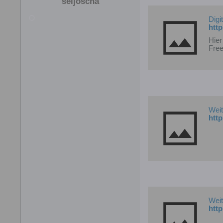
seijoscha
Digi
htt
Hier
Free
Weit
Weit