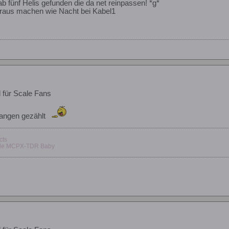
hab fünf Helis gefunden die da net reinpassen! *g*
draus machen wie Nacht bei Kabel1
d für Scale Fans
tangen gezählt
cts
lade MCPX-TDR Baby