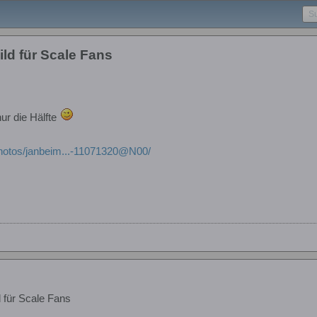
ild für Scale Fans
nur die Hälfte
/photos/janbeim...-11071320@N00/
d für Scale Fans