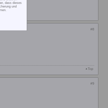
an, dass dieses
icherung und
mmen.
#8
Top
#9