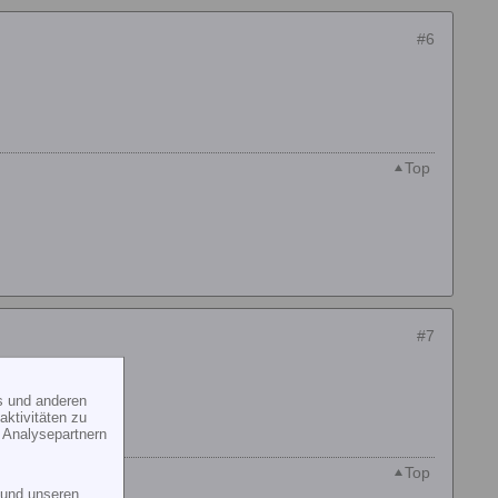
#6
Top
#7
s und anderen
ktivitäten zu
 Analysepartnern
Top
und unseren