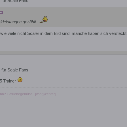
d für Scale Fans
ddelstangen gezählt
ie viele nicht Scaler in dem Bild sind, manche haben sich versteckt!
d für Scale Fans
 5 Trainer
ann? Getriebegemüse...[/font][/center]