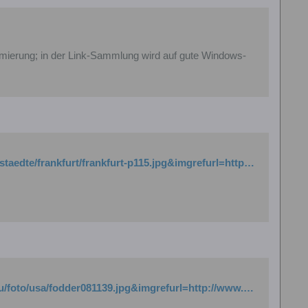
rammierung; in der Link-Sammlung wird auf gute Windows-
http://www.google.de/imgres?imgurl=http://www.oopper.de/gr/pano/staedte/frankfurt/frankfurt-p115.jpg&imgrefurl=http://www.oopper.de/gr/frankfurt-p115.htm&usg=__tJ3xhEL_BZPp3RNQe_t4oPOopnA=&h=402&w=1387&sz=376&hl=de&start=11&sig2=CEAC_B-Hv94qcaRqFXui7Q&zoom=1&um=1&itbs=1&tbnid=hxD6RCnlYLw1DM:&tbnh=43&tbnw=150&prev=/images%3Fq%3DPanoramabilder%26um%3D1%26hl%3Dde%26sa%3DX%26tbs%3Disch:1&ei=wX2QTPWROYiAswb0g421AQ
http://www.google.de/imgres?imgurl=http://www.orangesmile.com/ru/foto/usa/fodder081139.jpg&imgrefurl=http://www.orangesmile.com/hotel/buchung-billig/usa-panorama.htm&usg=__GIEu_nFmky0gbOP4z5qOzkvWVn8=&h=768&w=2366&sz=450&hl=de&start=3&sig2=1CYvF29M3TPF4A7zQxMWZg&zoom=1&um=1&itbs=1&tbnid=wA_xyOtFPhXllM:&tbnh=49&tbnw=150&prev=/images%3Fq%3DPanoramabilder%26um%3D1%26hl%3Dde%26sa%3DX%26tbs%3Disch:1&ei=wX2QTPWROYiAswb0g421AQ