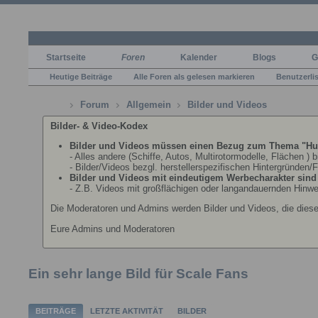
Startseite
Foren
Kalender
Blogs
G
Heutige Beiträge
Alle Foren als gelesen markieren
Benutzerli
Forum
Allgemein
Bilder und Videos
Bilder- & Video-Kodex
Bilder und Videos müssen einen Bezug zum Thema "Hu
- Alles andere (Schiffe, Autos, Multirotormodelle, Flächen ) 
- Bilder/Videos bezgl. herstellerspezifischen Hintergründen/
Bilder und Videos mit eindeutigem Werbecharakter sind n
- Z.B. Videos mit großflächigen oder langandauernden Hinwe
Die Moderatoren und Admins werden Bilder und Videos, die dies
Eure Admins und Moderatoren
Ein sehr lange Bild für Scale Fans
BEITRÄGE
LETZTE AKTIVITÄT
BILDER