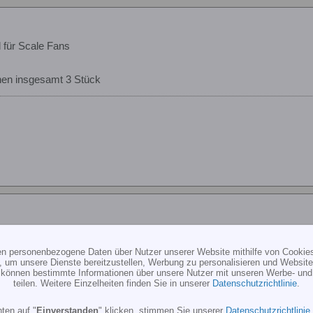
d für Scale Fans
hen insgesamt 3 Stück
d für Scale Fans
ten personenbezogene Daten über Nutzer unserer Website mithilfe von Cookie
Treffen wäre ich gerne gewesen.
, um unsere Dienste bereitzustellen, Werbung zu personalisieren und Websitea
er ein ganz schöner Trümmer
r können bestimmte Informationen über unsere Nutzer mit unseren Werbe- und
teilen. Weitere Einzelheiten finden Sie in unserer
Datenschutzrichtlinie
.
ten auf "
Einverstanden
" klicken, stimmen Sie unserer
Datenschutzrichtlinie