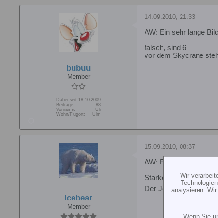
14.09.2010, 21:33
AW: Ein sehr lange Bil
falsch, sind 6
vor dem Skycrane ste
bubuu
Member
Dabei seit:
18.10.2009
Beiträge:
88
Vorname:
Uli
Wohn/Flugort:
Ulm
15.09.2010, 08:37
AW: Ein sehr lange Bil
Wir verarbei
Starkes Bild! Auf dem 
Technologien
Der Jet Ranger ist ab
analysieren. Wi
Icebear
Member
Wenn Sie un