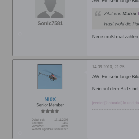
AW: Ein sehr lange Bil
Zitat von
Matrix
Sonic7581
Hast wohl die Pa
Nene mußt mal zählen w
14.09.2010, 21:25
AW: Ein sehr lange Bil
Nein auf dem Bild sind
NI0X
[center][font=arial]Ja und d
Senior Member
Dabei seit:
17.11.2007
Beiträge:
1142
Vorname:
Oliver
Wohn/Flugort:
Gelsenkirchen