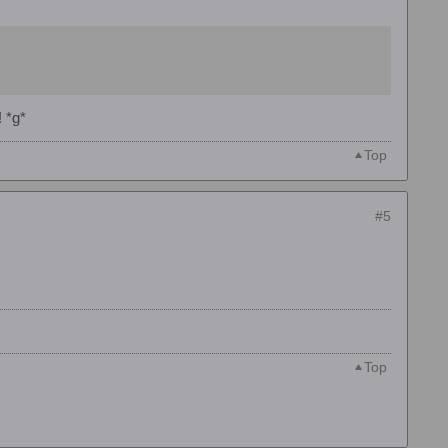
 *g*
Top
#5
Top