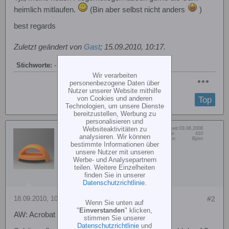
heimlich mitlaufen.
(Bin aber selbst nicht anders
)
best regards
Zuletzt geändert von
Gast
;
15.09.2010, 10:17
.
Stichworte:
-
Wir verarbeiten
personenbezogene Daten über
Nutzer unserer Website mithilfe
von Cookies und anderen
Top
Technologien, um unsere Dienste
bereitzustellen, Werbung zu
personalisieren und
Websiteaktivitäten zu
Dabei seit:
03.06.2008
ALWANEKE
Beiträge:
410
analysieren. Wir können
Vorname:
Björn
Member
bestimmte Informationen über
unsere Nutzer mit unseren
Werbe- und Analysepartnern
teilen. Weitere Einzelheiten
finden Sie in unserer
Datenschutzrichtlinie
.
18.09.2010, 10:31
#2
Wenn Sie unten auf
"
Einverstanden
" klicken,
AW: Acrobat SE beim turnen..
stimmen Sie unserer
Datenschutzrichtlinie
und