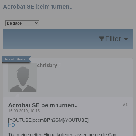
Acrobat SE beim turnen..
Filter
chrisbry
Acrobat SE beim turnen..
#1
15.09.2010, 10:15
[YOUTUBE]cccmBl7n3GM[/YOUTUBE]
HD
Tja, meine netten Fliegerkollegen lassen gerne die Cam