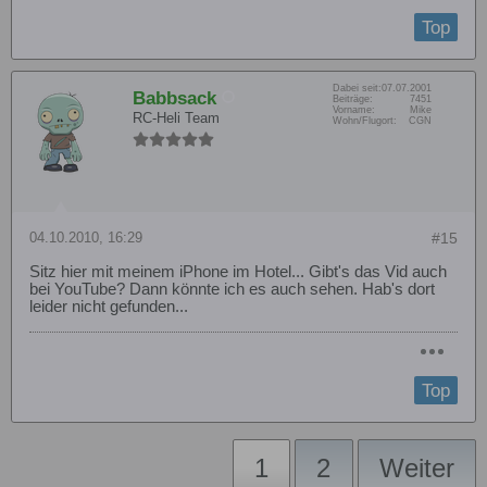
Top
Dabei seit:
07.07.2001
Babbsack
Beiträge:
7451
Vorname:
Mike
RC-Heli Team
Wohn/Flugort:
CGN
04.10.2010, 16:29
#15
Sitz hier mit meinem iPhone im Hotel... Gibt's das Vid auch
bei YouTube? Dann könnte ich es auch sehen. Hab's dort
leider nicht gefunden...
Top
1
2
Weiter