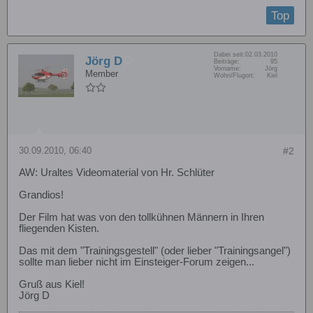
Top
Dabei seit:
02.03.2010
Jörg D
Beiträge:
95
Vorname:
Jörg
Member
Wohn/Flugort:
Kiel
30.09.2010, 06:40
#2
AW: Uraltes Videomaterial von Hr. Schlüter
Grandios!
Der Film hat was von den tollkühnen Männern in Ihren
fliegenden Kisten.
Das mit dem "Trainingsgestell" (oder lieber "Trainingsangel")
sollte man lieber nicht im Einsteiger-Forum zeigen...
Gruß aus Kiel!
Jörg D