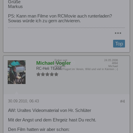
Grüße
Markus
PS: Kann man Filme von RCMovie auch runterladen?
Sowas würde ich zu gern archivieren.
Top
Dabei seit:
24.05.2006
Michael Vogler
Beiträge:
4694
Vorname:
Michael
RC-Heli TEAM
Wohn/Flugort:
im Verein, Wild und viel in Kärnten ;-)
30.09.2010, 06:43
#4
AW: Uraltes Videomaterial von Hr. Schlüter
Mit der Angst und dem Ehrgeiz hast Du recht.
Den Film hatten wir aber schon: