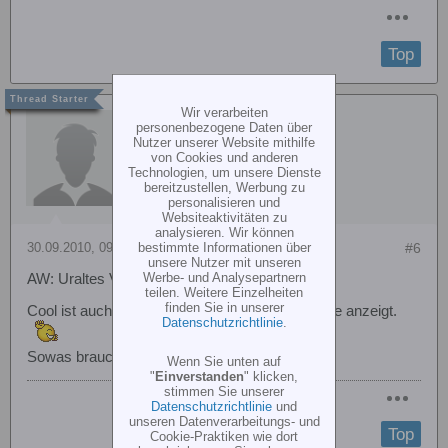
Top
Wir verarbeiten
Stiefel-Olm
personenbezogene Daten über
Nutzer unserer Website mithilfe
von Cookies und anderen
Technologien, um unsere Dienste
bereitzustellen, Werbung zu
personalisieren und
Websiteaktivitäten zu
analysieren. Wir können
30.09.2010, 09:08
#6
bestimmte Informationen über
unsere Nutzer mit unseren
Werbe- und Analysepartnern
AW: Uraltes Videomaterial von Hr. Schlüter
teilen. Weitere Einzelheiten
finden Sie in unserer
Cool ist auch der "Monitor" der die Steuerbefehle anzeigt.
Datenschutzrichtlinie
.
Sowas brauche ich auch!
Wenn Sie unten auf
"
Einverstanden
" klicken,
stimmen Sie unserer
Datenschutzrichtlinie
und
unseren Datenverarbeitungs- und
Top
Cookie-Praktiken wie dort