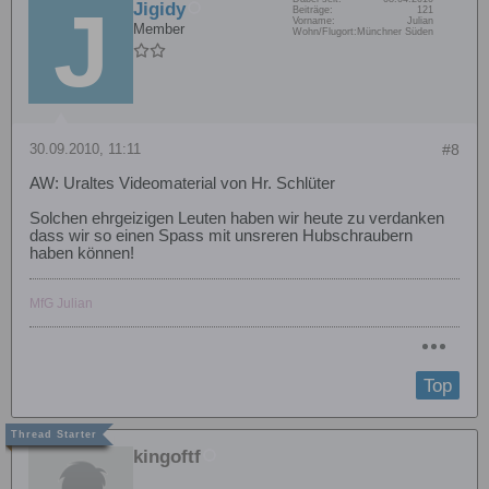
Jigidy
Beiträge:
121
Vorname:
Julian
Member
Wohn/Flugort:
Münchner Süden
30.09.2010, 11:11
#8
AW: Uraltes Videomaterial von Hr. Schlüter
Solchen ehrgeizigen Leuten haben wir heute zu verdanken
dass wir so einen Spass mit unsreren Hubschraubern
haben können!
MfG Julian
Top
kingoftf