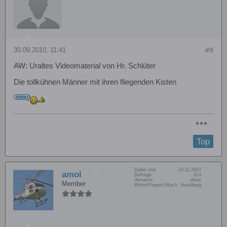
30.09.2010, 11:41
#9
AW: Uraltes Videomaterial von Hr. Schlüter
Die tollkühnen Männer mit ihren fliegenden Kisten
Top
Dabei seit:
24.11.2007
amol
Beiträge:
914
Vorname:
oliver
Member
Wohn/Flugort:
Altach, Vorarlberg