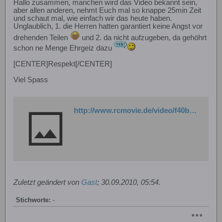
Hallo zusammen, manchen wird das Video bekannt sein,
aber allen anderen, nehmt Euch mal so knappe 25min Zeit
und schaut mal, wie einfach wir das heute haben.
Unglaublich, 1. die Herren hatten garantiert keine Angst vor
drehenden Teilen
und 2. da nicht aufzugeben, da gehöhrt
schon ne Menge Ehrgeiz dazu
[CENTER]Respekt[/CENTER]
Viel Spass
http://www.rcmovie.de/video/f40b8f6decb2a7c365f9/Die-Geschichte-vom-Modellhubschrauber-Dieter-Schlueter
Zuletzt geändert von
Gast
;
30.09.2010, 05:54
.
Stichworte:
-