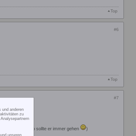
Top
#6
Top
#7
s und anderen
ktivitäten zu
 Analysepartnern
richtig schnell...so sollte er immer gehen
)
und unseren