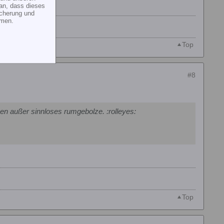
an, dass dieses
icherung und
mmen.
Top
#8
 außer sinnloses rumgebolze. :rolleyes:
Top