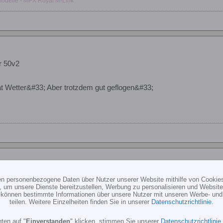
modelle - MPX Royal M-Link
r 50v2
dat Wetter&#33; Aber trotzdem gut geflogen&#33;
r 50v2
ten personenbezogene Daten über Nutzer unserer Website mithilfe von Cookie
, um unsere Dienste bereitzustellen, Werbung zu personalisieren und Websitea
r können bestimmte Informationen über unsere Nutzer mit unseren Werbe- und
teilen. Weitere Einzelheiten finden Sie in unserer
Datenschutzrichtlinie
.
ällt bei starken Wind......wenn du mit den Wind fliegst wirds dann so 
ten auf "
Einverstanden
" klicken, stimmen Sie unserer
Datenschutzrichtlinie