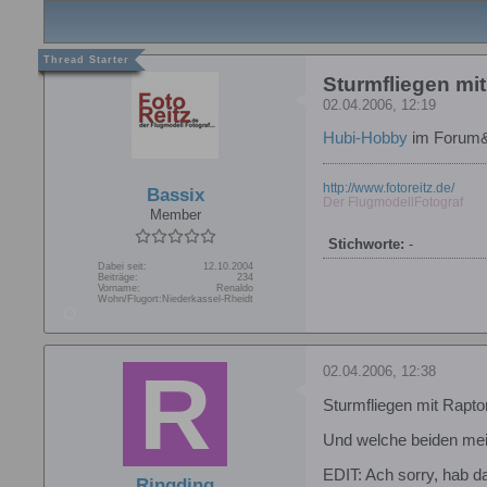
Sturmfliegen mi
02.04.2006, 12:19
Hubi-Hobby
im Forum&
http://www.fotoreitz.de/
Bassix
Der FlugmodellFotograf
Member
Stichworte:
-
Dabei seit:
12.10.2004
Beiträge:
234
Vorname:
Renaldo
Wohn/Flugort:
Niederkassel-Rheidt
02.04.2006, 12:38
Sturmfliegen mit Rapto
Und welche beiden mei
EDIT: Ach sorry, hab da
Ringding