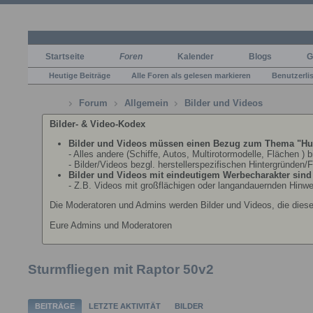
Startseite
Foren
Kalender
Blogs
G
Heutige Beiträge
Alle Foren als gelesen markieren
Benutzerli
Forum
Allgemein
Bilder und Videos
Bilder- & Video-Kodex
Bilder und Videos müssen einen Bezug zum Thema "Hu
- Alles andere (Schiffe, Autos, Multirotormodelle, Flächen ) 
- Bilder/Videos bezgl. herstellerspezifischen Hintergründen/
Bilder und Videos mit eindeutigem Werbecharakter sind n
- Z.B. Videos mit großflächigen oder langandauernden Hinwe
Die Moderatoren und Admins werden Bilder und Videos, die dies
Eure Admins und Moderatoren
Sturmfliegen mit Raptor 50v2
BEITRÄGE
LETZTE AKTIVITÄT
BILDER