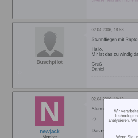
Diverse Helis und Flächen
02.04.2006, 18:53
Sturmfliegen mit Rapto
Hallo.
Mir ist das zu windig 
Buschpilot
Gruß
Daniel
02.04.2006, 19:12
Sturmfliegen mit Rapto
Wir verarbei
Technologien
:-)
analysieren. Wi
Das einzige was mir gef
newjack
Wenn Sie un
Member