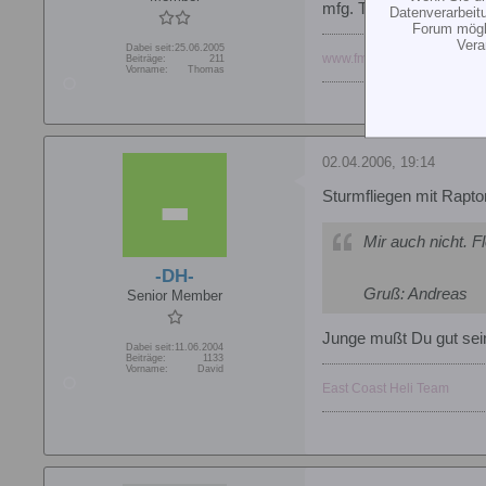
mfg. Tom
Datenverarbeit
Forum mögli
Vera
Dabei seit:
25.06.2005
www.fmg-ostarrichi.at<br />
Beiträge:
211
Vorname:
Thomas
02.04.2006, 19:14
Sturmfliegen mit Rapto
Mir auch nicht. F
-DH-
Gruß: Andreas
Senior Member
Junge mußt Du gut sein
Dabei seit:
11.06.2004
Beiträge:
1133
Vorname:
David
East Coast Heli Team