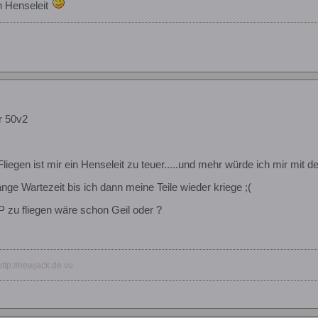
en Henseleit
r 50v2
iegen ist mir ein Henseleit zu teuer.....und mehr würde ich mir mit d
nge Wartezeit bis ich dann meine Teile wieder kriege ;(
 zu fliegen wäre schon Geil oder ?
http://newjack.de.vu