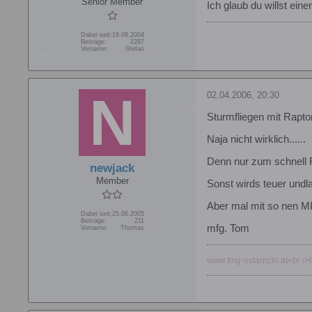
Senior Member
Ich glaub du willst ein
Dabei seit:
16.08.2004
Beiträge:
2287
Vorname:
Stefan
02.04.2006, 20:30
Sturmfliegen mit Rapto
Naja nicht wirklich......
Denn nur zum schnell Fl
newjack
Member
Sonst wirds teuer undla
Aber mal mit so nen MP
Dabei seit:
25.06.2005
Beiträge:
211
mfg. Tom
Vorname:
Thomas
www.fmg-ostarrichi.at<br />