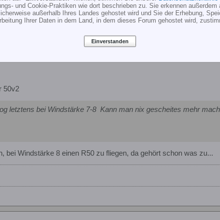
ungs- und Cookie-Praktiken wie dort beschrieben zu. Sie erkennen außerdem 
cherweise außerhalb Ihres Landes gehostet wird und Sie der Erhebung, Spe
rbeitung Ihrer Daten in dem Land, in dem dieses Forum gehostet wird, zusti
http://newjack.de.vu
Einverstanden
r 50v2
log letztens bei Windstärke 7-8
Kann man nix gescheites mehr machen
, bei Windstärke 8 einen R50 zu fliegen, da gehört schon was zu...