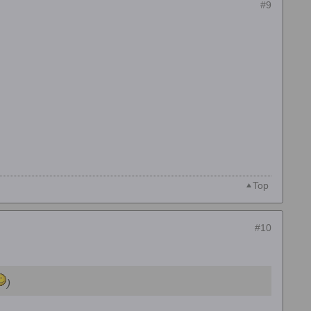
#9
Top
#10
)