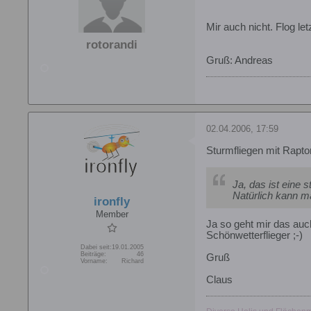
Mir auch nicht. Flog le
rotorandi
Gruß: Andreas
02.04.2006, 17:59
Sturmfliegen mit Rapto
Ja, das ist eine s
Natürlich kann m
ironfly
Member
Ja so geht mir das auch
Schönwetterflieger ;-)
Dabei seit:
19.01.2005
Beiträge:
46
Gruß
Vorname:
Richard
Claus