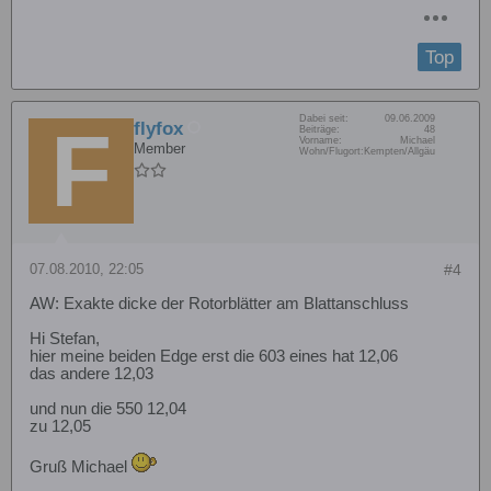
Top
Dabei seit:
09.06.2009
flyfox
Beiträge:
48
Vorname:
Michael
Member
Wohn/Flugort:
Kempten/Allgäu
07.08.2010, 22:05
#4
AW: Exakte dicke der Rotorblätter am Blattanschluss
Hi Stefan,
hier meine beiden Edge erst die 603 eines hat 12,06
das andere 12,03
und nun die 550 12,04
zu 12,05
Gruß Michael