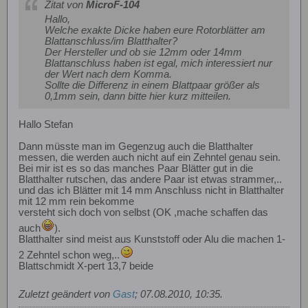
Zitat von
MicroF-104
Hallo,
Welche exakte Dicke haben eure Rotorblätter am
Blattanschluss/im Blatthalter?
Der Hersteller und ob sie 12mm oder 14mm
Blattanschluss haben ist egal, mich interessiert nur
der Wert nach dem Komma.
Sollte die Differenz in einem Blattpaar größer als
0,1mm sein, dann bitte hier kurz mitteilen.
Hallo Stefan
Dann müsste man im Gegenzug auch die Blatthalter
messen, die werden auch nicht auf ein Zehntel genau sein.
Bei mir ist es so das manches Paar Blätter gut in die
Blatthalter rutschen, das andere Paar ist etwas strammer,..
und das ich Blätter mit 14 mm Anschluss nicht in Blatthalter
mit 12 mm rein bekomme
versteht sich doch von selbst (OK ,mache schaffen das
auch
).
Blatthalter sind meist aus Kunststoff oder Alu die machen 1-
2 Zehntel schon weg,..
Blattschmidt X-pert 13,7 beide
Zuletzt geändert von
Gast
;
07.08.2010, 10:35
.