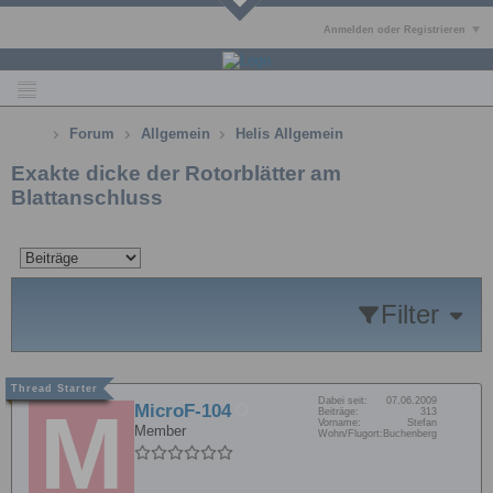
Anmelden oder Registrieren
Forum
Allgemein
Helis Allgemein
Exakte dicke der Rotorblätter am
Blattanschluss
Filter
Dabei seit:
07.06.2009
MicroF-104
Beiträge:
313
Vorname:
Stefan
Member
Wohn/Flugort:
Buchenberg