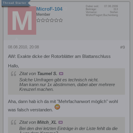
Dabei seit:
07.06.2009
MicroF-104
Beiträge:
313
Vorname:
Stefan
Member
Wohn/Flugort:
Buchenberg
08.08.2010, 20:08
#9
AW: Exakte dicke der Rotorblätter am Blattanschluss
Hallo,
Zitat von
Taumel S.
Solche Umfragen gibt es technisch nicht.
Man kann nur 1x abstimmen, dabei aber mehrere
Kreuzerl machen.
Aha, dann hab ich da mit "Mehrfachanwort möglich" wohl
was falsch verstanden.
Zitat von
Mitch_XL
Bei den drei letzten Einträge in der Liste fehlt da die