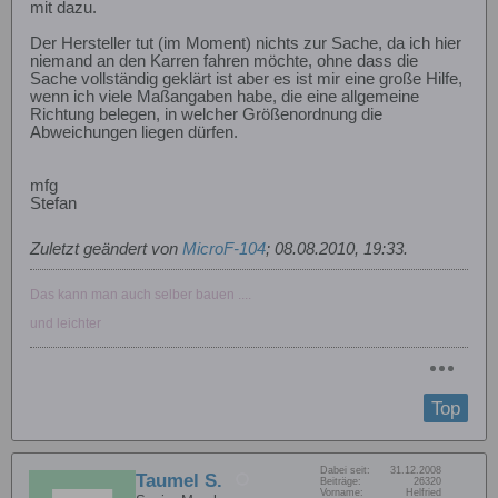
mit dazu.
Der Hersteller tut (im Moment) nichts zur Sache, da ich hier
niemand an den Karren fahren möchte, ohne dass die
Sache vollständig geklärt ist aber es ist mir eine große Hilfe,
wenn ich viele Maßangaben habe, die eine allgemeine
Richtung belegen, in welcher Größenordnung die
Abweichungen liegen dürfen.
mfg
Stefan
Zuletzt geändert von
MicroF-104
;
08.08.2010, 19:33
.
Das kann man auch selber bauen ....
und leichter
Top
Dabei seit:
31.12.2008
Taumel S.
Beiträge:
26320
Vorname:
Helfried