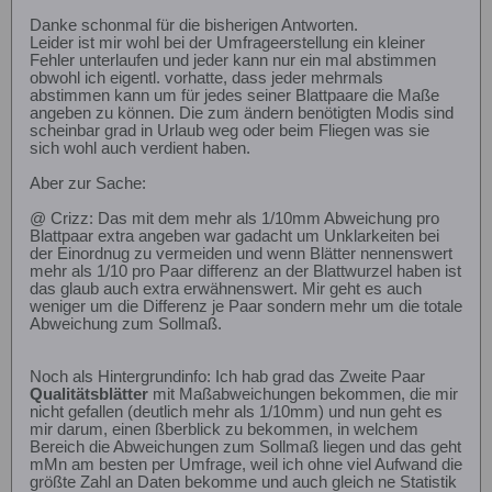
Danke schonmal für die bisherigen Antworten.
Leider ist mir wohl bei der Umfrageerstellung ein kleiner
Fehler unterlaufen und jeder kann nur ein mal abstimmen
obwohl ich eigentl. vorhatte, dass jeder mehrmals
abstimmen kann um für jedes seiner Blattpaare die Maße
angeben zu können. Die zum ändern benötigten Modis sind
scheinbar grad in Urlaub weg oder beim Fliegen was sie
sich wohl auch verdient haben.
Aber zur Sache:
@ Crizz: Das mit dem mehr als 1/10mm Abweichung pro
Blattpaar extra angeben war gadacht um Unklarkeiten bei
der Einordnug zu vermeiden und wenn Blätter nennenswert
mehr als 1/10 pro Paar differenz an der Blattwurzel haben ist
das glaub auch extra erwähnenswert. Mir geht es auch
weniger um die Differenz je Paar sondern mehr um die totale
Abweichung zum Sollmaß.
Noch als Hintergrundinfo: Ich hab grad das Zweite Paar
Qualitätsblätter
mit Maßabweichungen bekommen, die mir
nicht gefallen (deutlich mehr als 1/10mm) und nun geht es
mir darum, einen ßberblick zu bekommen, in welchem
Bereich die Abweichungen zum Sollmaß liegen und das geht
mMn am besten per Umfrage, weil ich ohne viel Aufwand die
größte Zahl an Daten bekomme und auch gleich ne Statistik