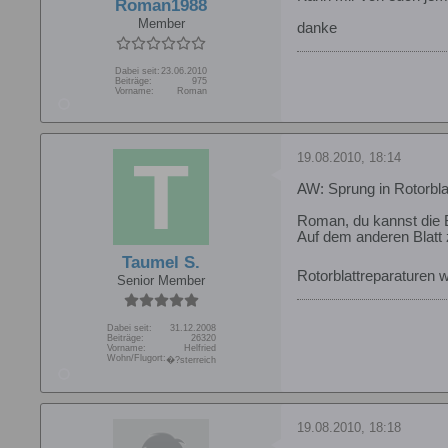
Roman1988
Member
danke
Dabei seit:
23.06.2010
Beiträge:
975
Vorname:
Roman
19.08.2010, 18:14
AW: Sprung in Rotorbla
Roman, du kannst die Bl
Auf dem anderen Blatt
Taumel S.
Rotorblattreparaturen 
Senior Member
Dabei seit:
31.12.2008
Beiträge:
26320
Vorname:
Helfried
Wohn/Flugort:
�?sterreich
19.08.2010, 18:18