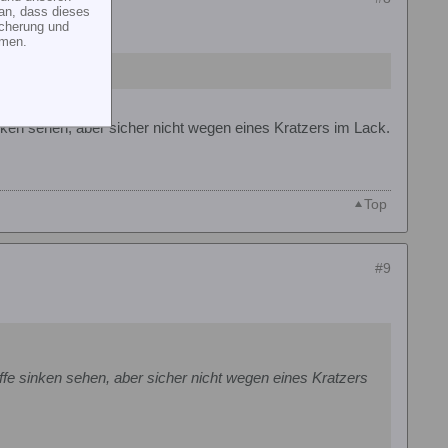
an, dass dieses
icherung und
mmen.
ken sehen, aber sicher nicht wegen eines Kratzers im Lack.
Top
#9
fe sinken sehen, aber sicher nicht wegen eines Kratzers