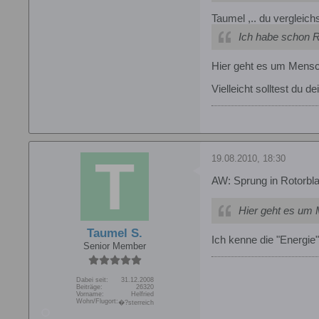
Taumel ,.. du vergleichs
Ich habe schon R
Hier geht es um Mensche
Vielleicht solltest du 
19.08.2010, 18:30
AW: Sprung in Rotorbla
Hier geht es um M
Taumel S.
Ich kenne die "Energie
Senior Member
Dabei seit:
31.12.2008
Beiträge:
26320
Vorname:
Helfried
Wohn/Flugort:
�?sterreich