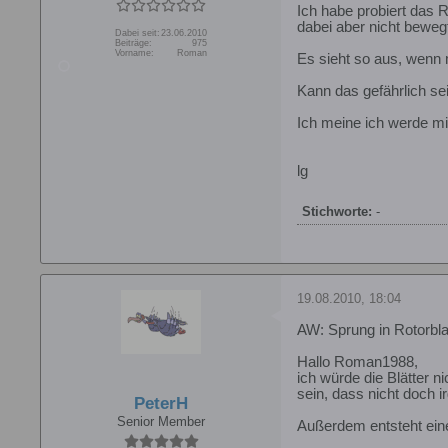
Ich habe probiert das R
dabei aber nicht beweg
Dabei seit:
23.06.2010
Beiträge:
975
Vorname:
Roman
Es sieht so aus, wenn m
Kann das gefährlich se
Ich meine ich werde mir
lg
Stichworte:
-
19.08.2010, 18:04
AW: Sprung in Rotorbla
Hallo Roman1988,
ich würde die Blätter 
sein, dass nicht doch i
PeterH
Senior Member
Außerdem entsteht eine 