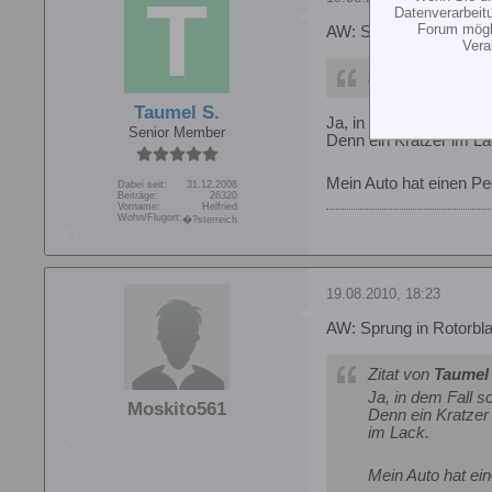
Datenverarbeit
Forum mögli
AW: Sprung in Rotorbla
Vera
übernimmst du au
Taumel S.
Ja, in dem Fall schon!
Senior Member
Denn ein Kratzer im La
Mein Auto hat einen P
Dabei seit:
31.12.2008
Beiträge:
26320
Vorname:
Helfried
Wohn/Flugort:
�?sterreich
19.08.2010, 18:23
AW: Sprung in Rotorbla
Zitat von
Taumel 
Ja, in dem Fall s
Moskito561
Denn ein Kratzer
im Lack.
Mein Auto hat ei