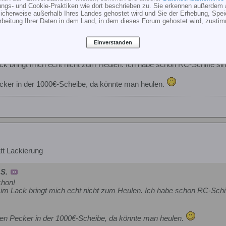
ungs- und Cookie-Praktiken wie dort beschrieben zu. Sie erkennen außerdem 
cherweise außerhalb Ihres Landes gehostet wird und Sie der Erhebung, Spe
tt Lackierung
rbeitung Ihrer Daten in dem Land, in dem dieses Forum gehostet wird, zusti
ch die Haftung wenn das Blatt jemanden vor den Kopf schmettert
Einverstanden
ck bringt mich echt nicht zum Heulen. Ich habe schon RC-Schiffe sin
ecker in der 1000€-Scheibe, da könnte man heulen.
tt Lackierung
S.
chon!
 im Lack bringt mich echt nicht zum Heulen. Ich habe schon RC-Schif
nen Pecker in der 1000€-Scheibe, da könnte man heulen.