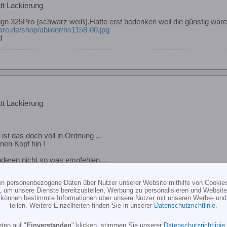
tt Lackierung
lign 325Pro (schwarz weiß).Hatte erst bedenken weil die günstig ware
are.de/shop/abilder/hs1158-00.jpg
d
tt Lackierung
ist das doch voll in Ordnung ,..
inen Kopf hin !
deren nicht so was empfehlen ,..
 Haftung wenn das Blatt jemanden vor den Kopf schmettert ,.
ten personenbezogene Daten über Nutzer unserer Website mithilfe von Cookie
, um unsere Dienste bereitzustellen, Werbung zu personalisieren und Websitea
r können bestimmte Informationen über unsere Nutzer mit unseren Werbe- und
teilen. Weitere Einzelheiten finden Sie in unserer
Datenschutzrichtlinie
.
ten auf "
Einverstanden
" klicken, stimmen Sie unserer
Datenschutzrichtlinie