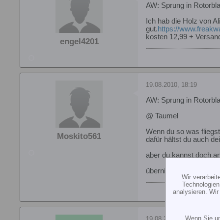
AW: Sprung in Rotorbla
Ich hab die Holz von A
gut.
https://www.freakw
kosten 12,99 + Versan
engel4201
19.08.2010, 18:19
AW: Sprung in Rotorbla
@ Taumel
Wenn du so was fliegst 
Moskito561
dafür hältst du auch de
aber du kannst doch an
übernimmst du auch die
Wir verarbei
Technologien
analysieren. Wi
Wenn Sie un
19.08.2010, 18:20