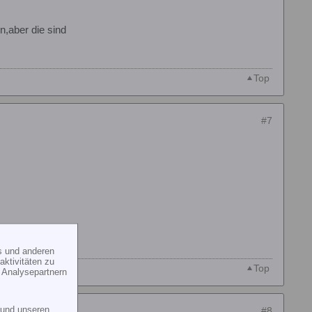
n,aber die sind
Top
#7
s und anderen
ktivitäten zu
Top
 Analysepartnern
und unseren
#8