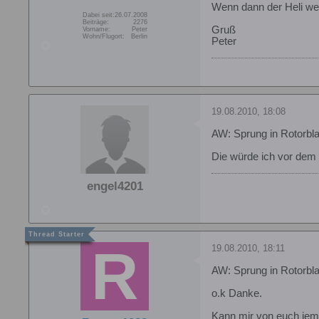
Wenn dann der Heli weg
Dabei seit:
26.07.2008
Beiträge:
2276
Gruß
Vorname:
Peter
Wohn/Flugort:
Berlin
Peter
19.08.2010, 18:08
AW: Sprung in Rotorbla
Die würde ich vor dem 
engel4201
19.08.2010, 18:11
AW: Sprung in Rotorbla
o.k Danke.
Kann mir von euch jem