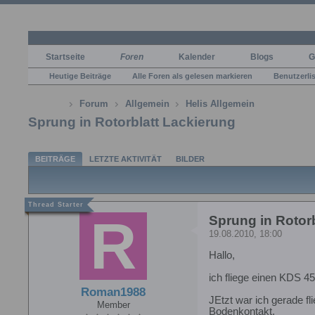
Startseite
Foren
Kalender
Blogs
G
Heutige Beiträge
Alle Foren als gelesen markieren
Benutzerli
Forum
Allgemein
Helis Allgemein
Sprung in Rotorblatt Lackierung
BEITRÄGE
LETZTE AKTIVITÄT
BILDER
Sprung in Rotor
19.08.2010, 18:00
Hallo,
ich fliege einen KDS 45
Roman1988
JEtzt war ich gerade f
Member
Bodenkontakt.