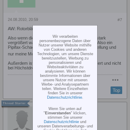
24.08.2010, 20:59
#7
AW: Rotorblätter &quot;eingeknickt&quot;
Wir verarbeiten
Also wenn die Schäden auf den Fotos nicht so stark
personenbezogene Daten über
vergrößert wären, würde man sie kaum sehen. Also ein
Nutzer unserer Website mithilfe
Pipifax-Schaden. Ist jetzt aber eine reine Feststellung und
von Cookies und anderen
nur meine Meinung.
Technologien, um unsere Dienste
bereitzustellen, Werbung zu
personalisieren und
Außerdem ist der Schaden beim Anlaufen passiert und nicht
Websiteaktivitäten zu
bei Höchstdrehzahl.
analysieren. Wir können
bestimmte Informationen über
unsere Nutzer mit unseren
Werbe- und Analysepartnern
teilen. Weitere Einzelheiten
Top
finden Sie in unserer
Datenschutzrichtlinie
.
Wenn Sie unten auf
seijoscha
"
Einverstanden
" klicken,
stimmen Sie unserer
Datenschutzrichtlinie
und
unseren Datenverarbeitungs- und