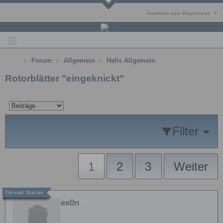
Anmelden oder Registrieren
Forum
Allgemein
Helis Allgemein
Rotorblätter "eingeknickt"
Filter
1
2
3
Weiter
ex0n