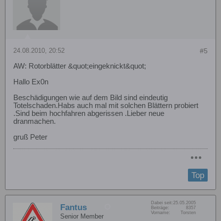
24.08.2010, 20:52
#5
AW: Rotorblätter &quot;eingeknickt&quot;
Hallo Ex0n
Beschädigungen wie auf dem Bild sind eindeutig
Totelschaden.Habs auch mal mit solchen Blättern probiert
.Sind beim hochfahren abgerissen .Lieber neue
dranmachen.
gruß Peter
Top
Dabei seit:
25.05.2005
Fantus
Beiträge:
8357
Vorname:
Torsten
Senior Member