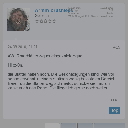
Dabei seit:
10.02.2010
Armin-brushless
Beiträge:
219
Vorname:
Armin
Gelöscht
Wohn/Flugort:
Köln &amp; Leverkusen
24.08.2010, 21:21
#15
AW: Rotorblätter &quot;eingeknickt&quot;
Hi ex0n,
die Blätter halten noch. Die Beschädigungen sind, wie vor
schon erwähnt in einem statisch wenig belasteten Bereich.
Bevor du die Blätter weg schmeißt, schicke sie mir, ich
zahle auch das Porto. Die fliege ich gerne noch weiter.
Top