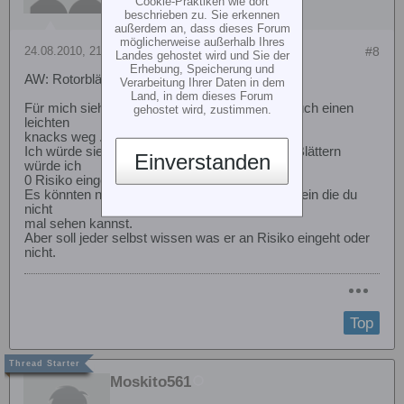
Cookie-Praktiken wie dort
beschrieben zu. Sie erkennen
außerdem an, dass dieses Forum
möglicherweise außerhalb Ihres
24.08.2010, 21:01
#8
Landes gehostet wird und Sie der
Erhebung, Speicherung und
AW: Rotorblätter &quot;eingeknickt&quot;
Verarbeitung Ihrer Daten in dem
Land, in dem dieses Forum
Für mich sieht das so aus als hätte das CFK auch einen
gehostet wird, zustimmen.
leichten
knacks weg .
Ich würde sie auf keinen Fall mehr Fliegen bei Blättern
Einverstanden
würde ich
0 Risiko eingehen.
Es könnten nicht sichtbare Haarrisse im CFK sein die du
nicht
mal sehen kannst.
Aber soll jeder selbst wissen was er an Risiko eingeht oder
nicht.
Top
Moskito561