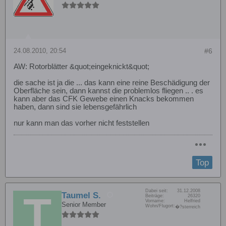
24.08.2010, 20:54
#6
AW: Rotorblätter &quot;eingeknickt&quot;
die sache ist ja die ... das kann eine reine Beschädigung der
Oberfläche sein, dann kannst die problemlos fliegen .. . es
kann aber das CFK Gewebe einen Knacks bekommen
haben, dann sind sie lebensgefährlich
nur kann man das vorher nicht feststellen
Top
Dabei seit:
31.12.2008
Taumel S.
Beiträge:
26320
Vorname:
Helfried
Senior Member
Wohn/Flugort:
�?sterreich