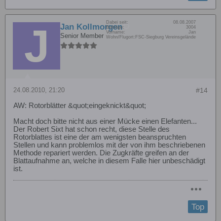
Dabei seit:
08.08.2007
Jan Kollmorgen
Beiträge:
3004
Vorname:
Jan
Senior Member
Wohn/Flugort:
FSC-Siegburg Vereinsgelände
24.08.2010, 21:20
#14
AW: Rotorblätter &quot;eingeknickt&quot;
Macht doch bitte nicht aus einer Mücke einen Elefanten...
Der Robert Sixt hat schon recht, diese Stelle des
Rotorblattes ist eine der am wenigsten beanspruchten
Stellen und kann problemlos mit der von ihm beschriebenen
Methode repariert werden. Die Zugkräfte greifen an der
Blattaufnahme an, welche in diesem Falle hier unbeschädigt
ist.
Top