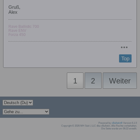
Gruß,
Alex
Rave Ballistic 700
Rave ENV
Forza 450
Top
1
2
Weiter
Powered by
vBulletin®
Version 6.1.5
Copyright © 2026 MH Sub I, LLC dba vBulletin. Alle Rechte vorbehalten.
Die Seite wurde um 06:22 erstellt.