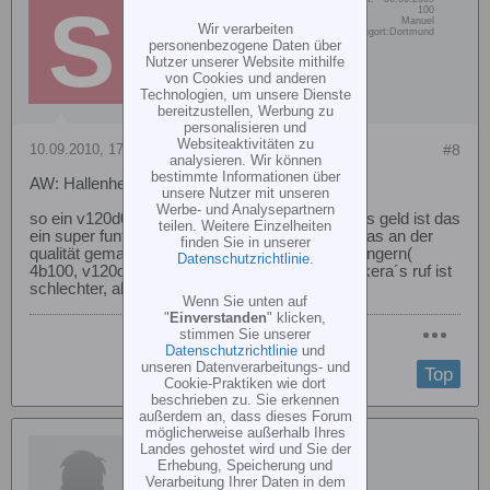
smokingjoe
Beiträge:
100
Vorname:
Manuel
Wir verarbeiten
Member
Wohn/Flugort:
Dortmund
personenbezogene Daten über
Nutzer unserer Website mithilfe
von Cookies und anderen
Technologien, um unsere Dienste
bereitzustellen, Werbung zu
personalisieren und
Websiteaktivitäten zu
10.09.2010, 17:41
#8
analysieren. Wir können
bestimmte Informationen über
AW: Hallenheli Kunstflug
unsere Nutzer mit unseren
Werbe- und Analysepartnern
so ein v120d02 kostet mit funke ca 260€. für das geld ist das
teilen. Weitere Einzelheiten
ein super funtioniernder heli. walkera hat echt was an der
finden Sie in unserer
qualität gemacht. ich habe 3 von den walkera dingern(
Datenschutzrichtlinie
.
4b100, v120d01, v120d02). die funzen alle. walkera´s ruf ist
schlechter, als die dinger fliegen.
Wenn Sie unten auf
"
Einverstanden
" klicken,
stimmen Sie unserer
Datenschutzrichtlinie
und
unseren Datenverarbeitungs- und
Top
Cookie-Praktiken wie dort
beschrieben zu. Sie erkennen
außerdem an, dass dieses Forum
möglicherweise außerhalb Ihres
SanRemo
Landes gehostet wird und Sie der
Erhebung, Speicherung und
Verarbeitung Ihrer Daten in dem