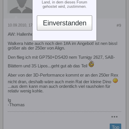
Land, in dem dieses Forum
gehostet wird, zustimmen.
Einverstanden
10.09.2010, 17:49
#9
AW: Hallenheli Kunstflug
Walkera hätte auch noch den 1#A im Angebot! ist nen bissl
größer als der 250er von Align.
Den flieg ich mit GP750+DS420 nem Turnigy 2627, SAB-
Blättern und 3S Lipos...geht gut ab das Teil
Aber von der 3D-Performance kommt er an den 250er Rex
nicht dran, deshalb wäre auch mein Rat der kleine Dino
...aus dem kann man auch ordentlich viel rausholen für
relativ wenig kohle.
lg
-Thomas
Top