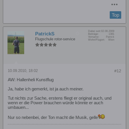
Top
Dabei seit:
02.08.2009
PatrickS
Beiträge:
1381
Vorname:
Patrick
Flugschule rotor-service
Wohn/Flugort:
Wien
10.09.2010, 18:02
#12
AW: Hallenheli Kunstflug
Ja, habe ich gemerkt, ist ja auch meiner.
Tut nichts zur Sache, erstens fliegt er original auch, und
wenn er die Power brauchen würde könnte er auch
umbauen...
Nur so nebenbei, der Ton macht die Musik, gelle