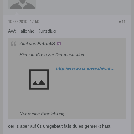
10.09.2010, 17:59
#11
AW: Hallenheli Kunstflug
Zitat von
PatrickS
Hier ein Video zur Demonstration:
http://www.rcmovie.de/video/8eb6e66bc4c1b9f9f41b/Trex-250-1222010-3d-6S
Nur meine Empfehlung...
der is aber auf 6s umgebaut falls du es gemerkt hast