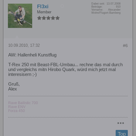
Dabei seit:
13.07.2008
Fl3xi
Beiträge:
910
Vorname:
Alexander
Member
Wohn/Flugort:
Bamberg
10.09.2010, 17:32
#6
AW: Hallenheli Kunstflug
T-Rex 250 mit Beast-FBL-Umbau... rechne das mal durch
und vergleichs mitn Hirobo Quark, würd mich jetzt mal
interesisern ;-)
Gruß,
Alex
Rave Ballistic 700
Rave ENV
Forza 450
Top