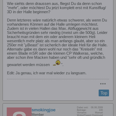
Wie siehts denn draussen aus, fliegst Du da denn schon
"mehr", oder möchtest Du jetzt komplett erst mit Kunstflug/
3D in der Halle beginnen?
Denn letzteres wäre natürlich etwas schwerer, als wenn Du
vorhandenes Können auf die Halle umlegen möchtest.
Zudem ist in vielen Hallen das Max. Abfluggewicht aus
Sicherheitsgründen sehr niedrig (meist um die 500g). Leider
braucht man mit dem ein oder anderem kleinem Heli
wesentlich mehr platz als man anfangs glaubt, aber so ein
250er mit "µBeast" ist sicherlich der ideale Heli für die Halle.
Alternativ gäbe es dann wohl nur noch das "Kreiseln" mit
einem Blade mSR oder die kleinen CP Walkeras, welche,
aber schon ihre Macken haben und "sehr oft und gründlich
gewartet werden müssen
".
Edit: Ja genau, ich war mal wieder zu langsam.
Top
Dabei seit:
06.06.2009
smokingjoe
Beiträge:
100
Vorname:
Manuel
Member
Wohn/Flugort:
Dortmund