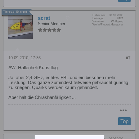
Dabei seit:
08.10.2008
scrat
Beiträge:
2424
Vorname:
Wolfgang
Senior Member
Wohn/Flugort:
Hangover
10.09.2010, 17:36
#7
AW: Hallenheli Kunstflug
Ja, aber 2,4 GHz, echtes FBL und ein bisschen mehr
Leistung. Das ganze zumindest teilweise gebraucht günstig
zu kriegen. Quarks werden kaum gehandelt.
Aber halt die Chrashanfälligkeit ...
Top
Dabei seit:
06.06.2009