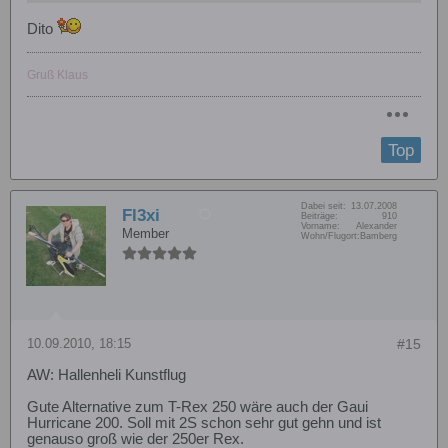
Dito
Gruß Klaus
Top
Dabei seit:
13.07.2008
Fl3xi
Beiträge:
910
Vorname:
Alexander
Member
Wohn/Flugort:
Bamberg
10.09.2010, 18:15
#15
AW: Hallenheli Kunstflug
Gute Alternative zum T-Rex 250 wäre auch der Gaui
Hurricane 200. Soll mit 2S schon sehr gut gehn und ist
genauso groß wie der 250er Rex.