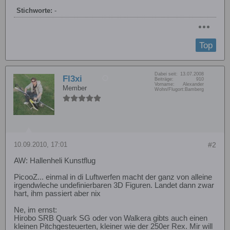
Stichworte:
-
Top
Dabei seit:
13.07.2008
Fl3xi
Beiträge:
910
Vorname:
Alexander
Member
Wohn/Flugort:
Bamberg
10.09.2010, 17:01
#2
AW: Hallenheli Kunstflug
PicooZ... einmal in di Luftwerfen macht der ganz von alleine
irgendwleche undefinierbaren 3D Figuren. Landet dann zwar
hart, ihm passiert aber nix
Ne, im ernst:
Hirobo SRB Quark SG oder von Walkera gibts auch einen
kleinen Pitchgesteuerten, kleiner wie der 250er Rex. Mir will