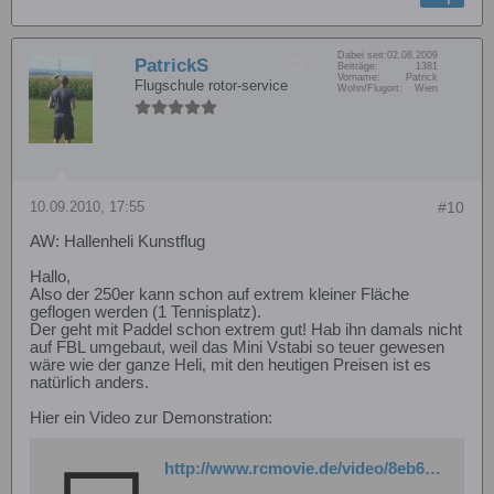
Dabei seit:
02.08.2009
PatrickS
Beiträge:
1381
Vorname:
Patrick
Flugschule rotor-service
Wohn/Flugort:
Wien
10.09.2010, 17:55
#10
AW: Hallenheli Kunstflug
Hallo,
Also der 250er kann schon auf extrem kleiner Fläche
geflogen werden (1 Tennisplatz).
Der geht mit Paddel schon extrem gut! Hab ihn damals nicht
auf FBL umgebaut, weil das Mini Vstabi so teuer gewesen
wäre wie der ganze Heli, mit den heutigen Preisen ist es
natürlich anders.
Hier ein Video zur Demonstration:
http://www.rcmovie.de/video/8eb6e66bc4c1b9f9f41b/Trex-250-1222010-3d-6S