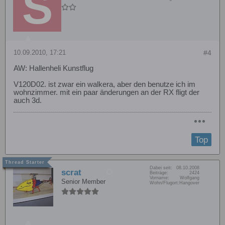
10.09.2010, 17:21
#4
AW: Hallenheli Kunstflug
V120D02. ist zwar ein walkera, aber den benutze ich im
wohnzimmer. mit ein paar änderungen an der RX fligt der
auch 3d.
Top
Dabei seit:
08.10.2008
scrat
Beiträge:
2424
Vorname:
Wolfgang
Senior Member
Wohn/Flugort:
Hangover