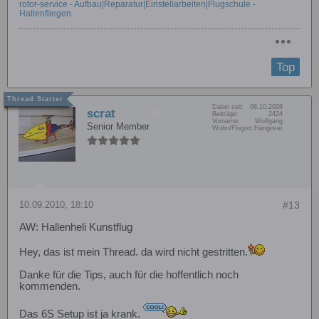
rotor-service - Aufbau|Reparatur|Einstellarbeiten|Flugschule -
Hallenfliegen
Top
Dabei seit:
08.10.2008
scrat
Beiträge:
2424
Vorname:
Wolfgang
Senior Member
Wohn/Flugort:
Hangover
10.09.2010, 18:10
#13
AW: Hallenheli Kunstflug
Hey, das ist mein Thread. da wird nicht gestritten.
Danke für die Tips, auch für die hoffentlich noch
kommenden.
Das 6S Setup ist ja krank.