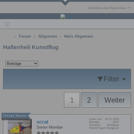
Anmelden oder Registrieren
Forum
Allgemein
Helis Allgemein
Hallenheli Kunstflug
Filter
1
2
Weiter
Dabei seit:
08.10.2008
scrat
Beiträge:
2424
Vorname:
Wolfgang
Senior Member
Wohn/Flugort:
Hangover