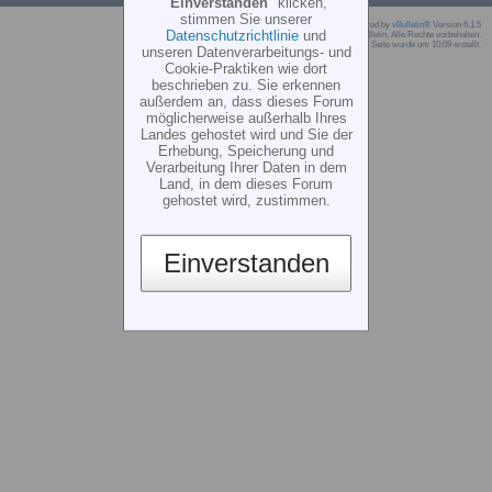
"
Einverstanden
" klicken,
stimmen Sie unserer
Powered by
vBulletin®
Version 6.1.5
Datenschutzrichtlinie
und
Copyright © 2026 MH Sub I, LLC dba vBulletin. Alle Rechte vorbehalten.
Die Seite wurde um 10:09 erstellt.
unseren Datenverarbeitungs- und
Cookie-Praktiken wie dort
beschrieben zu. Sie erkennen
außerdem an, dass dieses Forum
möglicherweise außerhalb Ihres
Landes gehostet wird und Sie der
Erhebung, Speicherung und
Verarbeitung Ihrer Daten in dem
Land, in dem dieses Forum
gehostet wird, zustimmen.
Einverstanden