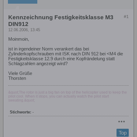
Kennzeichnung Festigkeitsklasse M3
#1
DIN912
12.06.2006, 13:45
Moinmoin,
ist in irgendeiner Norm verankert das bei
Zylinderkopfschrauben mit ISK nach DIN 912 bei <M4 die
Festigkeitsklasse 12.9 durch eine Kopfrändelung statt
Schlagzahlen angezeigt wird?
Viele Grüße
Thorsten
&quot;The rotor is just a big fan on top of the helicopter used to keep the
pilot cool. When it stops, you can actually watch the pilot start
sweating.&quot;
Stichworte:
-
Top