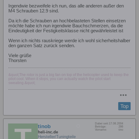
Irgendwie bezweifele ich nun, das alle anderen außer den
M4 Schrauben 12.9 sind.
Da ich die Schrauben an hochbelasteten Stellen einsetzen
möchte habe ich nun irgendwie Bauchschmerzen, da die
Eindeutigkeit der Festigkeitsklasse nicht gewährleistet ist
Wenn ich nichts rauskriege werde ich wohl sicherheitshalber
den ganzen Satz zurück senden.
Viele grüße
Thorsten
&quot;The rotor is just a big fan on top of the helicopter used to keep the
pilot cool. When it stops, you can actually watch the pilot start
sweating.&quot;
Top
Dabei seit:
17.08.2004
tinob
Beiträge:
286
Vorname:
tino
heli-inc.de
Hersteller/Tuningteile