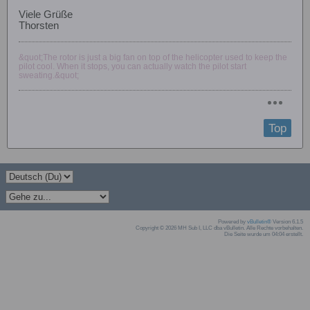
Viele Grüße
Thorsten
&quot;The rotor is just a big fan on top of the helicopter used to keep the
pilot cool. When it stops, you can actually watch the pilot start
sweating.&quot;
Top
Powered by
vBulletin®
Version 6.1.5
Copyright © 2026 MH Sub I, LLC dba vBulletin. Alle Rechte vorbehalten.
Die Seite wurde um 04:04 erstellt.