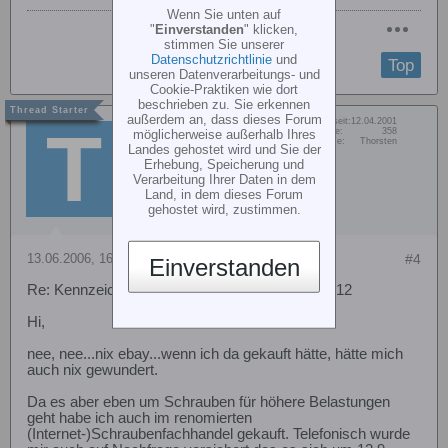
Wenn Sie unten auf
"
Einverstanden
" klicken,
stimmen Sie unserer
Datenschutzrichtlinie
und
Top
unseren Datenverarbeitungs- und
Cookie-Praktiken wie dort
beschrieben zu. Sie erkennen
außerdem an, dass dieses Forum
Dabei seit:
12.04.2001
Thorsten Gleisberg
Beiträge:
358
möglicherweise außerhalb Ihres
Vorname:
Thorsten
Member
Landes gehostet wird und Sie der
Erhebung, Speicherung und
Verarbeitung Ihrer Daten in dem
Land, in dem dieses Forum
gehostet wird, zustimmen.
13.06.2006, 16:32
#4
Einverstanden
Re: Kennzeichnung Festigkeitsklasse M3 DIN912
Hi,
nee, nee...nix ebay...wenn ich da gekauft hätte, hätte mich
auch nix gewundert.
Da es aber eben um Schrauben für höhere Belastungen
geht habe ich auch im renomierten
(Internet-)Schraubenfachhandel gekauft. Telefonisch wurde