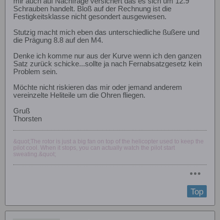
mir auch auf Nachfrage versichert das es sich um 12.9
Schrauben handelt. Bloß auf der Rechnung ist die
Festigkeitsklasse nicht gesondert ausgewiesen.
Stutzig macht mich eben das unterschiedliche ßußere und
die Prägung 8.8 auf den M4.
Denke ich komme nur aus der Kurve wenn ich den ganzen
Satz zurück schicke...sollte ja nach Fernabsatzgesetz kein
Problem sein.
Möchte nicht riskieren das mir oder jemand anderem
vereinzelte Heliteile um die Ohren fliegen.
Gruß
Thorsten
&quot;The rotor is just a big fan on top of the helicopter used to keep the
pilot cool. When it stops, you can actually watch the pilot start
sweating.&quot;
Top