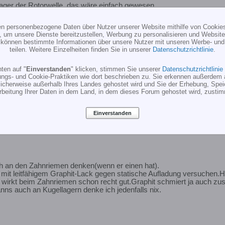
 Lager der Rotorwelle, das wäre einfach gewesen.
Störungen von Flug zu Flug merkbar stärker.
ten personenbezogene Daten über Nutzer unserer Website mithilfe von Cookie
, um unsere Dienste bereitzustellen, Werbung zu personalisieren und Websitea
r können bestimmte Informationen über unsere Nutzer mit unseren Werbe- und
teilen. Weitere Einzelheiten finden Sie in unserer
Datenschutzrichtlinie
.
ten auf "
Einverstanden
" klicken, stimmen Sie unserer
Datenschutzrichtlinie
ungs- und Cookie-Praktiken wie dort beschrieben zu. Sie erkennen außerdem 
cherweise außerhalb Ihres Landes gehostet wird und Sie der Erhebung, Spe
rbeitung Ihrer Daten in dem Land, in dem dieses Forum gehostet wird, zusti
Einverstanden
h an den Zahnriemen denken(wenn er einen hat).
 mit leitfähigem Graphit-Lack gegen statische Aufladung versuchen
nd wirkt beim Zahnriemen schon recht gut.Graphit schmiert ja auch zu
s auch an Kugellagern denke ich jedenfalls nix.