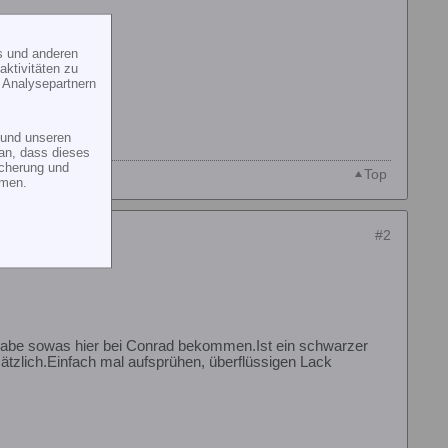
s und anderen
ktivitäten zu
 Analysepartnern
und unseren
an, dass dieses
icherung und
Top
mmen.
#2
.Habe sowas hier bei Conrad bekommen.Ist ein schwarzer
sätzlich.Einfach mal aufsprühen, überflüssigen Lack