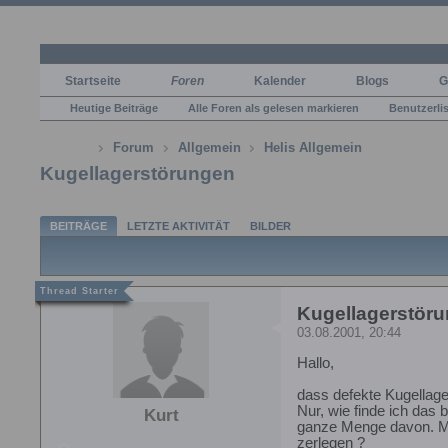
Startseite
Foren
Kalender
Blogs
G
Heutige Beiträge
Alle Foren als gelesen markieren
Benutzerli
Forum
Allgemein
Helis Allgemein
Kugellagerstörungen
BEITRÄGE
LETZTE AKTIVITÄT
BILDER
Kugellagerstör
03.08.2001, 20:44
Hallo,
dass defekte Kugellage
Nur, wie finde ich das 
Kurt
ganze Menge davon. Mus
zerlegen ?