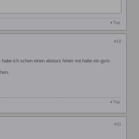
Top
#10
gs habe ich schon einen absturz hinter mir.hatte ein gyro
chen.
Top
#11