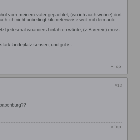
uernhof vom meinem vater gepachtet, (wo ich auch wohne) dort
ch ich nicht unbedingt kilometerweise weit mit dem auto
jetzt jedesmal woanders hinfahren würde, (z.B verein) muss
start/ landeplatz sensen, und gut is.
Top
#12
s papenburg??
Top