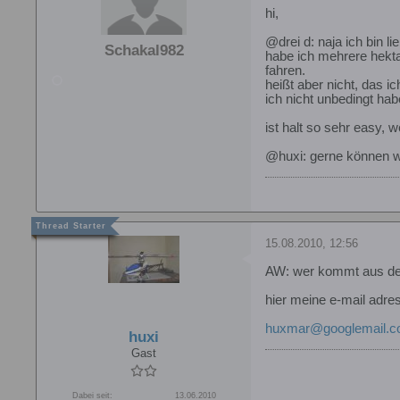
hi,
@drei d: naja ich bin l
Schakal982
habe ich mehrere hekta
fahren.
heißt aber nicht, das 
ich nicht unbedingt hab
ist halt so sehr easy, 
@huxi: gerne können w
15.08.2010, 12:56
AW: wer kommt aus d
hier meine e-mail adr
huxmar@googlemail.
huxi
Gast
Dabei seit:
13.06.2010