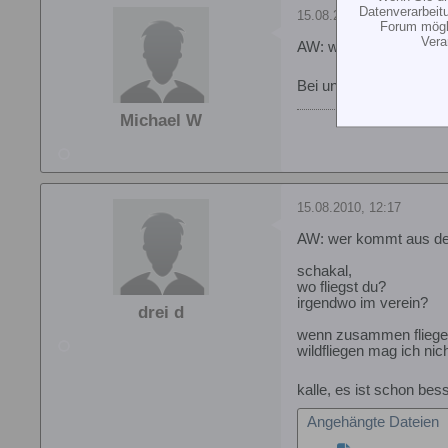
Datenverarbeit
15.08.2010, 12:13
Forum mögli
Vera
AW: wer kommt aus d
Bei uns war noch nie e
Michael W
15.08.2010, 12:17
AW: wer kommt aus d
schakal,
wo fliegst du?
irgendwo im verein?
drei d
wenn zusammen fliegen
wildfliegen mag ich nich
kalle, es ist schon bes
Angehängte Dateien