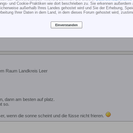
ungs- und Cookie-Praktiken wie dort beschrieben zu. Sie erkennen außerdem 
cherweise außerhalb Ihres Landes gehostet wird und Sie der Erhebung, Spe
rbeitung Ihrer Daten in dem Land, in dem dieses Forum gehostet wird, zusti
em Raum Landkreis Leer
Einverstanden
iner von dort, die Ostfriesen drehen alle beim Kreuz Wenden um
em Raum Landkreis Leer
, dann am besten auf platz.
t so.
ser, wenn die sonne scheint und die füsse nicht frieren.