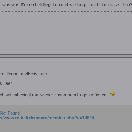
l was.was für nen heli fliegst du und wie lange machst du das schon??
em Raum Landkreis Leer
 Leer.
s ich wir unbedingt mal wieder zusammen fliegen müssen !
 Not Found
p://www.rc-heli.de/board/member.php?u=14524