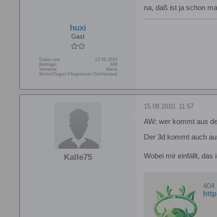
na, daß ist ja schon ma
huxi
Gast
Dabei seit:
13.06.2010
Beiträge:
349
Vorname:
Mario
Wohn/Flugort:
Fliegerhorst Ostfriesland
15.08.2010, 11:57
AW: wer kommt aus d
Der 3d kommt auch aus
Wobei mir einfällt, da
Kalle75
404
htt