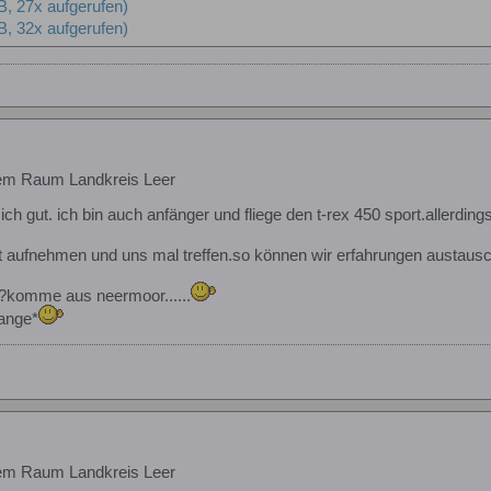
B, 27x aufgerufen)
B, 32x aufgerufen)
em Raum Landkreis Leer
sich gut. ich bin auch anfänger und fliege den t-rex 450 sport.allerdin
kt aufnehmen und uns mal treffen.so können wir erfahrungen austaus
??komme aus neermoor......
ange*
em Raum Landkreis Leer