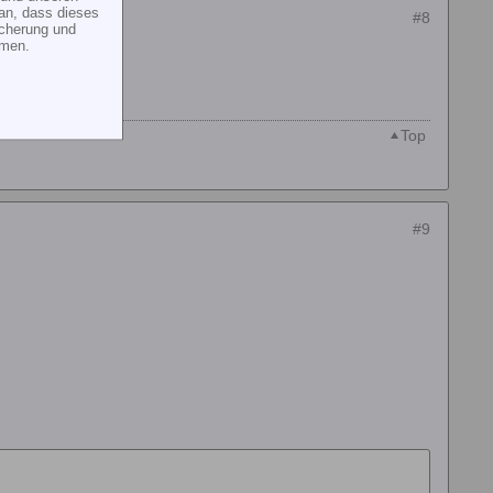
an, dass dieses
#8
icherung und
mmen.
Top
#9