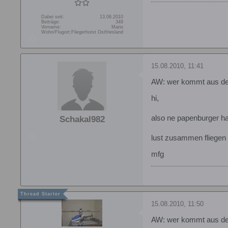
Dabei seit:
13.06.2010
Beiträge:
349
Vorname:
Mario
Wohn/Flugort:
Fliegerhorst Ostfriesland
15.08.2010, 11:41
AW: wer kommt aus d
hi,
also ne papenburger ha
Schakal982
lust zusammen fliegen
mfg
15.08.2010, 11:50
AW: wer kommt aus d