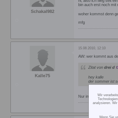
hi, also ich flieg seit
bin auch erst noch mit
Schakal982
woher kommst denn gen
mfg
15.08.2010, 12:10
AW: wer kommt aus d
Zitat von
drei d
Kalle75
hey kalle
der sommer ist s
Wir verarbei
Nur im Sommer fliegen 
Technologien
analysieren. Wi
Wenn Sie un