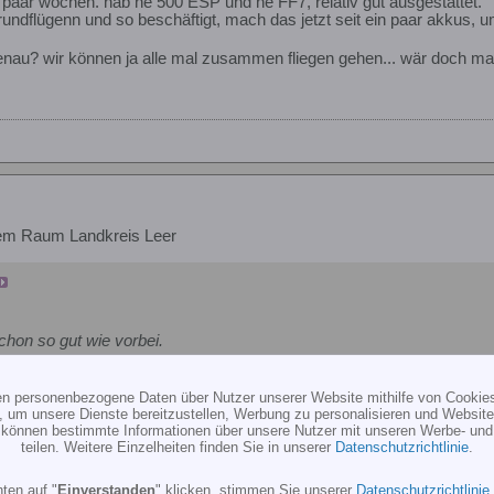
 ein paar wochen. hab ne 500 ESP und ne FF7, relativ gut ausgestattet.
 rundflügenn und so beschäftigt, mach das jetzt seit ein paar akkus,
au? wir können ja alle mal zusammen fliegen gehen... wär doch ma
em Raum Landkreis Leer
chon so gut wie vorbei.
ten personenbezogene Daten über Nutzer unserer Website mithilfe von Cookie
ist was für Weicheier !
, um unsere Dienste bereitzustellen, Werbung zu personalisieren und Websitea
r können bestimmte Informationen über unsere Nutzer mit unseren Werbe- und
teilen. Weitere Einzelheiten finden Sie in unserer
Datenschutzrichtlinie
.
ten auf "
Einverstanden
" klicken, stimmen Sie unserer
Datenschutzrichtlinie