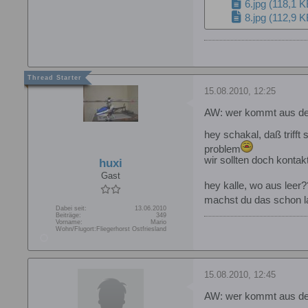
6.jpg
(118,1 K
8.jpg
(112,9 K
15.08.2010, 12:25
AW: wer kommt aus d
hey schakal, daß trifft 
problem
wir sollten doch konta
huxi
Gast
hey kalle, wo aus leer
machst du das schon l
Dabei seit:
13.06.2010
Beiträge:
349
Vorname:
Mario
Wohn/Flugort:
Fliegerhorst Ostfriesland
15.08.2010, 12:45
AW: wer kommt aus d