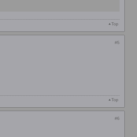
Top
#5
Top
#6