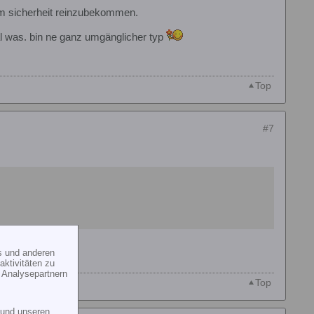
 um sicherheit reinzubekommen.
l was. bin ne ganz umgänglicher typ
Top
#7
s und anderen
ktivitäten zu
 Analysepartnern
Top
und unseren