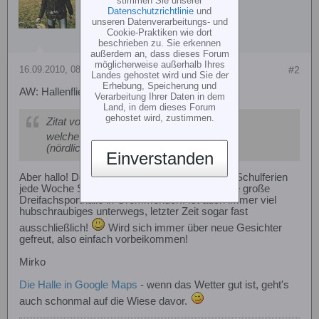
Datenschutzrichtlinie
und
unseren Datenverarbeitungs- und
Cookie-Praktiken wie dort
beschrieben zu. Sie erkennen
außerdem an, dass dieses Forum
möglicherweise außerhalb Ihres
16.09.2010, 08:54
#2
Landes gehostet wird und Sie der
Erhebung, Speicherung und
AW: Hallenfliegen im Münsterland?
Verarbeitung Ihrer Daten in dem
Land, in dem dieses Forum
gehostet wird, zustimmen.
Zitat von
quadedi
welche Hallenflugmöglichkeiten gibt es im
(nördlichen) Münsterland?
Einverstanden
Aber hallo! Der MFK Münster hat außer in den Schulferien
jede Woche Samstag ca. 1030 bis 1300 Uhr die große
Dreifachsporthalle in Gremmendorf. Ist auch immer viel
hubschraubiges unterwegs, letzter Zeit sogar fast
ausschließlich!
Wird sich immer über neue Gesichter
gefreut, also einfach vorbeikommen!
Mirko
Die Halle in Google Maps
- wenn das Wetter gut ist, geht's
auch schonmal auf die Wiese davor.