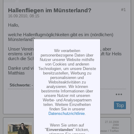
Hallenfliegen im Münsterland?
#1
16.09.2010, 08:15
Hallo,
welche Hallenflugmöglichkeiten gibt es im (nördlichen)
Münsterland?
Unser Verein hat über den Winter auch Termine, aber
Wir verarbeiten
erstens sind die recht rar und zweitens ist die Luft für Helis
personenbezogene Daten über
durch die Schaumwaffeln gefährlich.
Nutzer unserer Website mithilfe
von Cookies und anderen
Danke und viele Grüße
Technologien, um unsere Dienste
Matthias
bereitzustellen, Werbung zu
personalisieren und
Websiteaktivitäten zu
Stichworte:
-
analysieren. Wir können
bestimmte Informationen über
unsere Nutzer mit unseren
Werbe- und Analysepartnern
teilen. Weitere Einzelheiten
Top
finden Sie in unserer
Datenschutzrichtlinie
.
Dabei seit:
27.10.2009
Mirkobeast
Wenn Sie unten auf
Beiträge:
2069
Vorname:
Mirko
"
Einverstanden
" klicken,
Senior Member
Wohn/Flugort:
FMSC Steinfurt / Münster / Treffen
stimmen Sie unserer