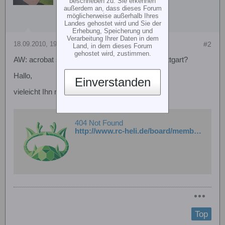
beschrieben zu. Sie erkennen
außerdem an, dass dieses Forum
möglicherweise außerhalb Ihres
Landes gehostet wird und Sie der
Erhebung, Speicherung und
Verarbeitung Ihrer Daten in dem
18.09.2010, 19:01
#2
Land, in dem dieses Forum
gehostet wird, zustimmen.
AW: acrobat se + T8Fg, Hilfe im Großraum Stuttgart?
Hallo,
Einverstanden
vieleicht Ihn mal ansprechen.
404 Not Found
http://www.rc-heli.de/board/member.php?u=1279
Top