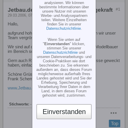
analysieren. Wir können
bestimmte Informationen über
Jetbau.de sucht erfahrene Montagekraft
#1
unsere Nutzer mit unseren
29.03.2006, 07:58
Werbe- und Analysepartnern
teilen. Weitere Einzelheiten
Hallo,
finden Sie in unserer
Datenschutzrichtlinie
.
aufgrund hohem Montageaufkommens, müssen wir unser
Team vergrössern.
Wenn Sie unten auf
"
Einverstanden
" klicken,
Wir sind auf der Suche nach einem erfahrenen Modellbauer
stimmen Sie unserer
im Bereich scale Helikopter, Jet und Turbine.
Datenschutzrichtlinie
und
unseren Datenverarbeitungs- und
Gern auch Ruheständler. Sollten wir Dein Interesse geweckt
Cookie-Praktiken wie dort
haben, einfach per e-Mail melden.
beschrieben zu. Sie erkennen
außerdem an, dass dieses Forum
möglicherweise außerhalb Ihres
Schöne Grüsse aus Dortmund
Landes gehostet wird und Sie der
Frank Schemmer
Erhebung, Speicherung und
Verarbeitung Ihrer Daten in dem
www.Jetbau.de
Land, in dem dieses Forum
gehostet wird, zustimmen.
Stichworte:
-
Einverstanden
Top