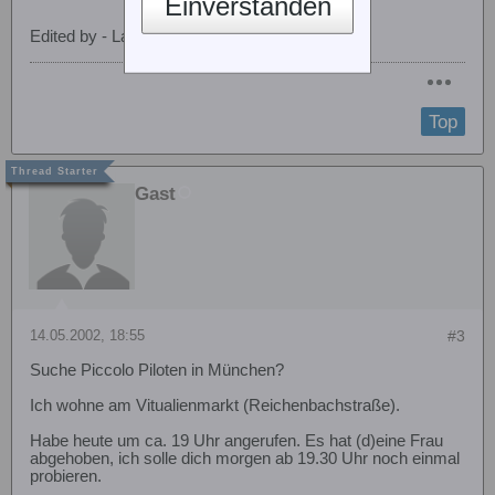
Einverstanden
Edited by - Lars on 13/05/2002 17:35:56
Top
Gast
14.05.2002, 18:55
#3
Suche Piccolo Piloten in München?
Ich wohne am Vitualienmarkt (Reichenbachstraße).
Habe heute um ca. 19 Uhr angerufen. Es hat (d)eine Frau
abgehoben, ich solle dich morgen ab 19.30 Uhr noch einmal
probieren.