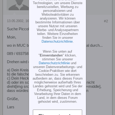
Technologien, um unsere Dienste
bereitzustellen, Werbung zu
personalisieren und
Websiteaktivitäten zu
analysieren. Wir können
13.05.2002, 16:30
#2
bestimmte Informationen über
unsere Nutzer mit unseren
Suche Piccolo Piloten in München?
Werbe- und Analysepartnern
teilen. Weitere Einzelheiten
Moin,
finden Sie in unserer
Datenschutzrichtlinie
.
wo in MUC bist Du denn zu Hause ? Ruf halt mal durch...
Wenn Sie unten auf
089 / 69375855
"
Einverstanden
" klicken,
stimmen Sie unserer
Drehen wird er sich weil möglicherweise:
Datenschutzrichtlinie
und
unseren Datenverarbeitungs- und
a) Dein Kreisel ohne Funktion ist oder
Cookie-Praktiken wie dort
b) die falsche Wirkrichtung eingestellt ist...
beschrieben zu. Sie erkennen
c) Dein Heckrotorservo nicht geht
außerdem an, dass dieses Forum
d) oder im schlimmsten Fall der Heckrotor sich nicht
möglicherweise außerhalb Ihres
Landes gehostet wird und Sie der
dreht[img src=icon_smile_big.gif border=0 align=middle],
Erhebung, Speicherung und
dass würdest Du aber wohl selbst sehen können
Verarbeitung Ihrer Daten in dem
Land, in dem dieses Forum
Grüße,
gehostet wird, zustimmen.
Lars