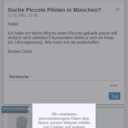
Suche Piccolo Piloten in München?
#1
12.05.2002, 21:48
Hallo!
Ich habe mir letzte Woche einen Piccolo gekauft und er will
einfach nicht abheben? Ausserdem dreht er sich im Kreis
(im Uhrzeigersinn). Wer kann mir da weiterhelfen.
Besten Dank
Stichworte:
-
Top
Lars
Wir verarbeiten
personenbezogene Daten über
Nutzer unserer Website mithilfe
von Cookies und anderen