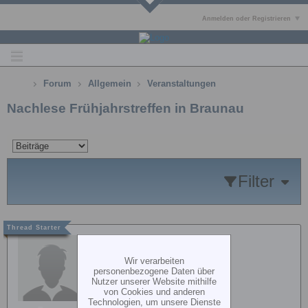
Anmelden oder Registrieren
Forum
Allgemein
Veranstaltungen
Nachlese Frühjahrstreffen in Braunau
Filter
peterh
Wir verarbeiten
personenbezogene Daten über
Nutzer unserer Website mithilfe
von Cookies und anderen
Technologien, um unsere Dienste