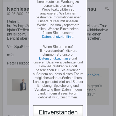
bereitzustellen, Werbung zu
personalisieren und
Nachlese Frühjahrstreffen in Braunau
#1
Websiteaktivitäten zu
analysieren. Wir können
02.03.2002, 22:47
bestimmte Informationen über
unsere Nutzer mit unseren
Unter [a
Werbe- und Analysepartnern
href=\"http://www.helipoint.org/wiki/bin/view.pl/Helipoint/Frue
teilen. Weitere Einzelheiten
hjahrsTreffenBraunau\"]http://www.helipoint.org/wiki/bin/view.
finden Sie in unserer
pl/Helipoint/FruehjahrsTreffenBraunau[/a] findet Ihr einen
Datenschutzrichtlinie
.
Bericht über das diesjährige Braunauer Frühjahrstreffen.
Viel Spaß beim Lesen.
Wenn Sie unten auf
"
Einverstanden
" klicken,
stimmen Sie unserer
mfg
Datenschutzrichtlinie
und
unseren Datenverarbeitungs- und
Peter Herzog
Cookie-Praktiken wie dort
beschrieben zu. Sie erkennen
außerdem an, dass dieses Forum
Philipp Herzog – Unabhängiger Versicherungsmakler · bundesweit per Video
möglicherweise außerhalb Ihres
http://www.pherzog.de
Landes gehostet wird und Sie der
Erhebung, Speicherung und
Rund 26 Versicherer in 20 Min geprüft.
Verarbeitung Ihrer Daten in dem
Bundesweit per Video, 0 € Kosten.
Land, in dem dieses Forum
Anrufen, WhatsApp oder Rückruf.
gehostet wird, zustimmen.
Einverstanden