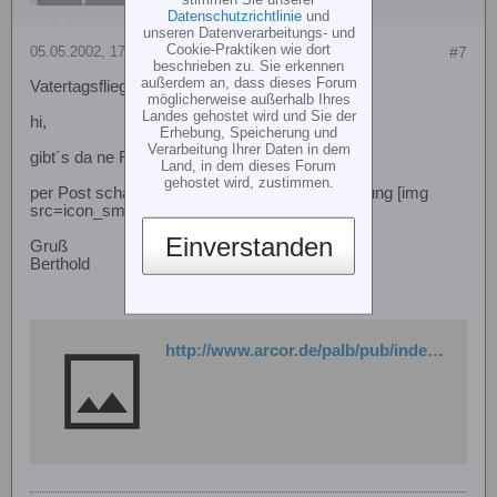
Datenschutzrichtlinie
und
unseren Datenverarbeitungs- und
Cookie-Praktiken wie dort
05.05.2002, 17:28
#7
beschrieben zu. Sie erkennen
außerdem an, dass dieses Forum
Vatertagsfliegen in Heidelberg/Dossenheim
möglicherweise außerhalb Ihres
Landes gehostet wird und Sie der
hi,
Erhebung, Speicherung und
Verarbeitung Ihrer Daten in dem
gibt´s da ne Faxnummer oder so........
Land, in dem dieses Forum
gehostet wird, zustimmen.
per Post schaff ma des nimmer mit da Anmeldung [img
src=icon_smile.gif border=0 align=middle]
Einverstanden
Gruß
Berthold
http://www.arcor.de/palb/pub/index.php?alb_action=viewAlbum&album_ID=16007&n