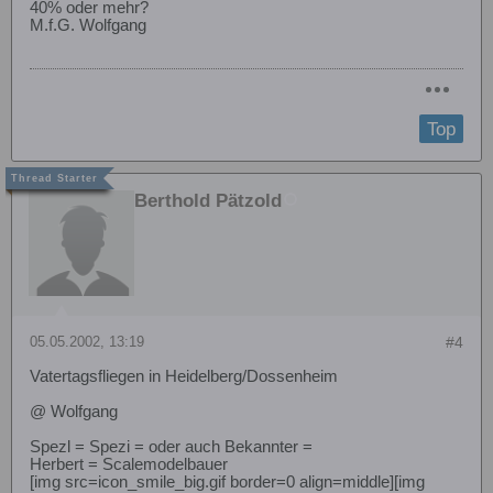
40% oder mehr?
M.f.G. Wolfgang
Top
Berthold Pätzold
05.05.2002, 13:19
#4
Vatertagsfliegen in Heidelberg/Dossenheim
@ Wolfgang
Spezl = Spezi = oder auch Bekannter =
Herbert = Scalemodelbauer
[img src=icon_smile_big.gif border=0 align=middle][img