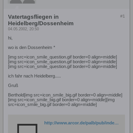
Vatertagsfliegen in
#1
Heidelberg/Dossenheim
04.05.2002, 20:50
hi,
wo is den Dossenheim *
[img src=icon_smile_question.gif border=0 align=middle]
[img src=icon_smile_question.gif border=0 align=middle]
[img src=icon_smile_question.gif border=0 align=middle]
ich fahr nach Heidelberg.....
Gruß
Berthold[img src=icon_smile_big.gif border=0 align=middle]
[img src=icon_smile_big.gif border=0 align=middle][img
src=icon_smile_big.gif border=0 align=middle]
http://www.arcor.de/palb/pub/index.php?alb_action=viewAlbum&album_ID=16007&n