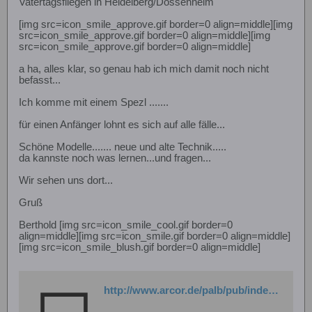
Vatertagsfliegen in Heidelberg/Dossenheim
[img src=icon_smile_approve.gif border=0 align=middle][img
src=icon_smile_approve.gif border=0 align=middle][img
src=icon_smile_approve.gif border=0 align=middle]
a ha, alles klar, so genau hab ich mich damit noch nicht
befasst...
Ich komme mit einem Spezl .......
für einen Anfänger lohnt es sich auf alle fälle...
Schöne Modelle....... neue und alte Technik.....
da kannste noch was lernen...und fragen...
Wir sehen uns dort...
Gruß
Berthold [img src=icon_smile_cool.gif border=0
align=middle][img src=icon_smile.gif border=0 align=middle]
[img src=icon_smile_blush.gif border=0 align=middle]
http://www.arcor.de/palb/pub/index.php?alb_action=viewAlbum&album_ID=16007&n