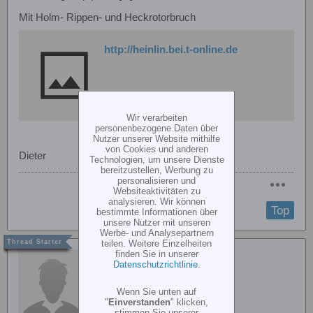
Mit Holm- Rippen- und Heckrotorbruch
http://heinlin.bei.t-online.de
Wir verarbeiten
personenbezogene Daten über
Nutzer unserer Website mithilfe
von Cookies und anderen
Dieter
Technologien, um unsere Dienste
bereitzustellen, Werbung zu
personalisieren und
Websiteaktivitäten zu
analysieren. Wir können
Top
bestimmte Informationen über
unsere Nutzer mit unseren
Werbe- und Analysepartnern
teilen. Weitere Einzelheiten
finden Sie in unserer
Berthold Pätzold
Datenschutzrichtlinie
.
Wenn Sie unten auf
"
Einverstanden
" klicken,
stimmen Sie unserer