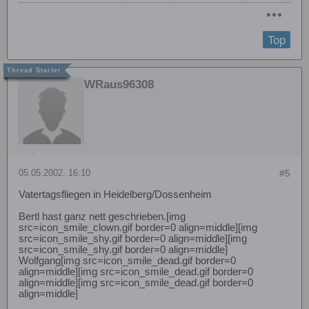
Top
WRaus96308
05.05.2002, 16:10
#5
Vatertagsfliegen in Heidelberg/Dossenheim
Bertl hast ganz nett geschrieben.[img
src=icon_smile_clown.gif border=0 align=middle][img
src=icon_smile_shy.gif border=0 align=middle][img
src=icon_smile_shy.gif border=0 align=middle]
Wolfgang[img src=icon_smile_dead.gif border=0
align=middle][img src=icon_smile_dead.gif border=0
align=middle][img src=icon_smile_dead.gif border=0
align=middle]