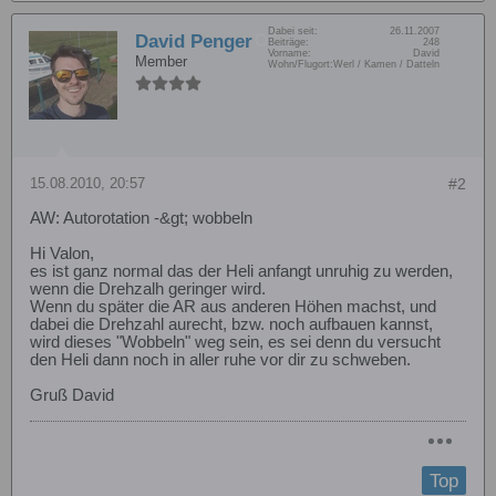
Dabei seit:
26.11.2007
David Penger
Beiträge:
248
Vorname:
David
Member
Wohn/Flugort:
Werl / Kamen / Datteln
15.08.2010, 20:57
#2
AW: Autorotation -&gt; wobbeln
Hi Valon,
es ist ganz normal das der Heli anfangt unruhig zu werden,
wenn die Drehzalh geringer wird.
Wenn du später die AR aus anderen Höhen machst, und
dabei die Drehzahl aurecht, bzw. noch aufbauen kannst,
wird dieses "Wobbeln" weg sein, es sei denn du versucht
den Heli dann noch in aller ruhe vor dir zu schweben.
Gruß David
Top