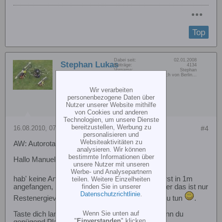
Top
Dabei seit:
02.01.2008
Stephan Lukas
Beiträge:
4134
Vorname:
Stephan
lipoblitzer.de
Wohn/Flugort:
etwas östlich von Berlin...
Hersteller Tuningteile
Wir verarbeiten
personenbezogene Daten über
Nutzer unserer Website mithilfe
von Cookies und anderen
Technologien, um unsere Dienste
bereitzustellen, Werbung zu
16.08.2010, 07:31
#4
personalisieren und
Websiteaktivitäten zu
AW: Autorotation -&gt; wobbeln
analysieren. Wir können
bestimmte Informationen über
Hallo Manuel,
unsere Nutzer mit unseren
Werbe- und Analysepartnern
hab' keine Angst, das wird
, ich habe auch erst in 1m
teilen. Weitere Einzelheiten
finden Sie in unserer
angefangen, bin dann bis auf 3m gegangen - aber das ist nur
Datenschutzrichtlinie
.
Restenergieverwertung, hat mit Auro noch nix zu tun
.
Wenn Sie unten auf
Taste dich langsam ran und mache das nur, wenn du
"
Einverstanden
" klicken,
genügend Platz hast...