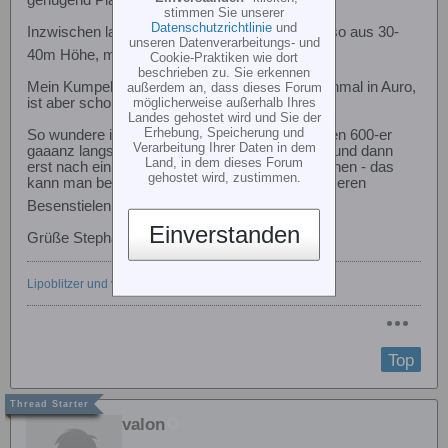
stimmen Sie unserer
Datenschutzrichtlinie
und
Inzwischen lande ich generell mit Auro, immer so aus 30-
unseren Datenverarbeitungs- und
40m Höhe, macht einfach Spaß
.
Cookie-Praktiken wie dort
beschrieben zu. Sie erkennen
Mein Kumpel landet sogar seinen 500-er manchmal in Auro,
außerdem an, dass dieses Forum
möglicherweise außerhalb Ihres
ist aber schon ein bissel grenzwertiger.
Landes gehostet wird und Sie der
Erhebung, Speicherung und
So wundere ich mich immer über Leute, die ihren 600-er
Verarbeitung Ihrer Daten in dem
gaaanz langsam mit voller Drehzahl aufsetzen und dann
Land, in dem dieses Forum
erst nach ein paar Sekunden den Motor ausmchen - das
gehostet wird, zustimmen.
kann man bei Scale machen, aber nicht mit unseren
Besenstielen
Einverstanden
Grüße Stephan
Lipoblitzer und vieles mehr
Top
valon