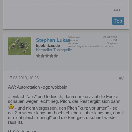
Top
Dabei seit:
02.01.2008
Stephan Lukas
Beiträge:
4134
Vorname:
Stephan
lipoblitzer.de
Wohn/Flugort:
etwas östlich von Berlin...
Hersteller Tuningteile
17.08.2010, 10:25
#7
AW: Autorotation -&gt; wobbeln
...einfach "aus" und feddisch, dann nur kurz auf die Funke
schauen wegen leicht neg. Pitch, der Rest ergibt sich dann
- und nicht vergessen, den Pitch "kurz vor unten" - so
ca. 3m wieder langsam hochschieben - aber langsam, damit
er nicht gleich "springt" und die Energie zu schnell wieder
raus ist,
Grüße Stephan