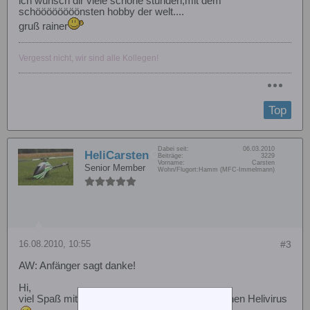
ich wünsch dir viele schöne stunden,mit dem
schöööööööönsten hobby der welt....
gruß rainer
Vergesst nicht, wir sind alle Kollegen!
Top
Dabei seit:
06.03.2010
HeliCarsten
Beiträge:
3229
Vorname:
Carsten
Senior Member
Wohn/Flugort:
Hamm (MFC-Immelmann)
16.08.2010, 10:55
#3
AW: Anfänger sagt danke!
Hi,
viel Spaß mit dem glücklicherweise nicht tödlichen Helivirus