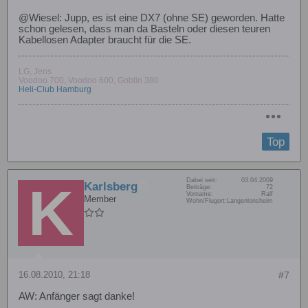
@Wiesel: Jupp, es ist eine DX7 (ohne SE) geworden. Hatte
schon gelesen, dass man da Basteln oder diesen teuren
Kabellosen Adapter braucht für die SE.
LG, Jens
Voodoo 700, Voodoo 600, Goblin 380
Heli-Club Hamburg
Top
Dabei seit:
03.04.2009
Karlsberg
Beiträge:
72
Vorname:
Ralf
Member
Wohn/Flugort:
Langenlonsheim
16.08.2010, 21:18
#7
AW: Anfänger sagt danke!