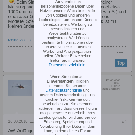
Wir verarbeiten
. Beim Sim gibts noch den Phoenix, der ist meiner
personenbezogene Daten über
Meinung nach deutlich besser als der Heli-X, kostet etwa
Nutzer unserer Website mithilfe
100€ und hat sehr viel Modelle( z.Bsp. den Blades mSr) und
von Cookies und anderen
eine super Grafik, außerdem kommen laufend neue
Technologien, um unsere Dienste
Modelle, Szenerien und Patches. Die Flugphysik ist mit
bereitzustellen, Werbung zu
kleinen ßnderungen äußerst realitätsnah.
personalisieren und
Websiteaktivitäten zu
analysieren. Wir können
Meine Modelle
bestimmte Informationen über
unsere Nutzer mit unseren
Werbe- und Analysepartnern
teilen. Weitere Einzelheiten
finden Sie in unserer
Top
Datenschutzrichtlinie
.
Wenn Sie unten auf
Dabei seit:
19.09.2009
"
Einverstanden
" klicken,
Rambole
Beiträge:
6877
stimmen Sie unserer
Vorname:
Rainer
Senior Member
Wohn/Flugort:
Schönaich,Raum Stuttgart
Datenschutzrichtlinie
und
unseren Datenverarbeitungs- und
Cookie-Praktiken wie dort
beschrieben zu. Sie erkennen
außerdem an, dass dieses Forum
möglicherweise außerhalb Ihres
Landes gehostet wird und Sie der
16.08.2010, 11:04
#4
Erhebung, Speicherung und
Verarbeitung Ihrer Daten in dem
AW: Anfänger sagt danke!
Land, in dem dieses Forum