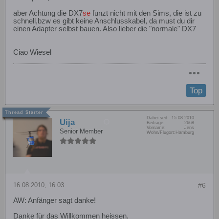
aber Achtung die DX7
se
funzt nicht mit den Sims, die ist zu
schnell,bzw es gibt keine Anschlusskabel, da must du dir
einen Adapter selbst bauen. Also lieber die "normale" DX7
Ciao Wiesel
Top
Dabei seit:
15.08.2010
Uija
Beiträge:
2668
Vorname:
Jens
Senior Member
Wohn/Flugort:
Hamburg
16.08.2010, 16:03
#6
AW: Anfänger sagt danke!
Danke für das Willkommen heissen.