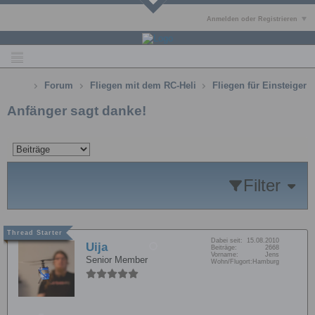
Anmelden oder Registrieren
Forum
Fliegen mit dem RC-Heli
Fliegen für Einsteiger
Anfänger sagt danke!
Filter
Dabei seit:
15.08.2010
Uija
Beiträge:
2668
Vorname:
Jens
Senior Member
Wohn/Flugort:
Hamburg