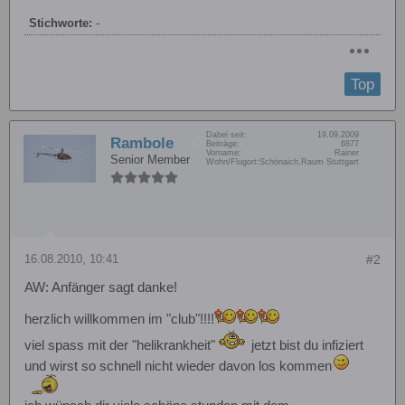
Stichworte:
-
Top
Dabei seit:
19.09.2009
Rambole
Beiträge:
6877
Vorname:
Rainer
Senior Member
Wohn/Flugort:
Schönaich,Raum Stuttgart
16.08.2010, 10:41
#2
AW: Anfänger sagt danke!
herzlich willkommen im "club"!!!!
viel spass mit der "helikrankheit"
jetzt bist du infiziert
und wirst so schnell nicht wieder davon los kommen