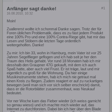
Anfänger sagt danke!
#1
16.08.2010, 10:32
Moin!
Zuallererst wollte ich schonmal Danke sagen. Trotz der für
Foren üblichen Problematik, dass es zu fast jedem Produkt
eine 100% Pro und eine 100% Contra-Riege gibt, hat mir das
Lesen und Stöbern die letzten Tage ordentlich
weitergeholfen. Danke!
Zu mir: Ich bin 33, wohn in Hamburg, mein Vater ist vor 25
Jahren Segelflieger geflogen und ich hab seit je her den
Traum des Helis gehabt. Vor rund 18 Monaten hab ich mir
desshalb den Graupner 47G gekauft, mit dem ich auch
Spaß hatte, aber auch viel Frust. Er ist träge, laut und mir
eigentlich zu groß für die Wohnung. Da hier einige
Musikinstrumente stehen, hab ich mich nie getraut mal
einen Kreis zu fliegen. Zudem reagiert er auf zu ruckartiges
bewegen (weil man sich vor sich selber erschrickt) damit,
dass er die Rotorblätter zusammenhaut, was Neukauf
bedeutet.
Vor ner Woche kam das Fieber wieder (ich weiss garnicht
so genau wieso) und ich machte mich wieder auf, das
Internet zu durchforsten. Dabei bin ich hier über den Blade