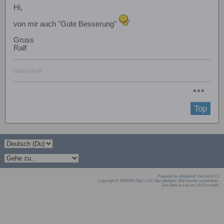
Hi,
von mir auch "Gute Besserung"
Gruss
Ralf
Gruss Ralf
Top
Powered by
vBulletin®
Version 6.1.5
Copyright © 2026 MH Sub I, LLC dba vBulletin. Alle Rechte vorbehalten.
Die Seite wurde um 16:19 erstellt.