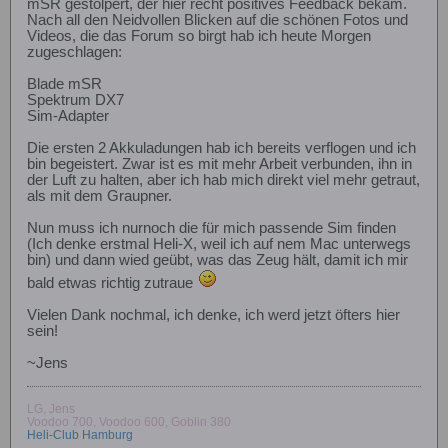
mSR gestolpert, der hier recht positives Feedback bekam.
Nach all den Neidvollen Blicken auf die schönen Fotos und
Videos, die das Forum so birgt hab ich heute Morgen
zugeschlagen:
Blade mSR
Spektrum DX7
Sim-Adapter
Die ersten 2 Akkuladungen hab ich bereits verflogen und ich
bin begeistert. Zwar ist es mit mehr Arbeit verbunden, ihn in
der Luft zu halten, aber ich hab mich direkt viel mehr getraut,
als mit dem Graupner.
Nun muss ich nurnoch die für mich passende Sim finden
(Ich denke erstmal Heli-X, weil ich auf nem Mac unterwegs
bin) und dann wied geübt, was das Zeug hält, damit ich mir
bald etwas richtig zutraue
Vielen Dank nochmal, ich denke, ich werd jetzt öfters hier
sein!
~Jens
LG, Jens
Voodoo 700, Voodoo 600, Goblin 380
Heli-Club Hamburg