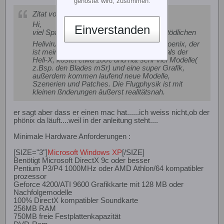
gehostet wird, zustimmen.
Zitat von
HeliCarsten
Hi,
Einverstanden
viel Spaß mit dem glücklicherweise nicht tödlichen
Helivirus
. Beim Sim gibts noch den Phoenix, der
ist meiner Meinung nach deutlich besser als der
Heli-X, kostet etwa 100€ und hat sehr viel Modelle(
z.Bsp. den Blades mSr) und eine super Grafik,
außerdem kommen laufend neue Modelle,
Szenerien und Patches. Die Flugphysik ist mit
kleinen ßnderungen äußerst realitätsnah.
er sagt aber dass er einen mac hat......ich weiss nicht,ob der
phönix da läuft....weil in der anleitung steht....
Minimale Hardware Anforderungen :
[SIZE="3"]
Microsoft Windows XP
[/SIZE]
Benötigt Microsoft DirectX 9c oder besser
Pentium P3/P4 1000MHz oder AMD Athlon/64 kompatibler
prozessor
Geforce 4200/ATI 9600 Grafikkarte mit 128 MB oder
Nachfolgemodelle
100% DirectX kompatibler Soundkarte
256MB RAM
750MB freie Festplattenkapazität