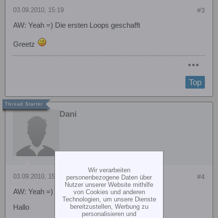
03.09.2010, 15:19
#3
AW: Yeah =) Die ersten Loops geschafft
Greetz
Top
Dani
Wir verarbeiten
03.09.2010, 15:30
#4
personenbezogene Daten über
Nutzer unserer Website mithilfe
AW: Yeah =) Die ersten Loops geschafft
von Cookies und anderen
Technologien, um unsere Dienste
bereitzustellen, Werbung zu
Hallo
personalisieren und