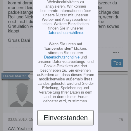
Websiteaktivitäten zu
kommt darauf an was du für einen Heli hast. Entweder du
analysieren. Wir können
montierst leichtere Paddel oder du verlängerst die
bestimmte Informationen über
paddelstange. Oder du kansst eventuell die Auschlage des
unsere Nutzer mit unseren
Roll und Nick mit der Fernsteuerung vergrössern, wenn du
Werbe- und Analysepartnern
noch nicht die maximalausschläge hast. Auch eine
teilen. Weitere Einzelheiten
Gratulation von mir ist schon ein geiles gefühl wenn sowas
finden Sie in unserer
klappt
Datenschutzrichtlinie
.
Gruss Dani
Wenn Sie unten auf
"
Einverstanden
" klicken,
stimmen Sie unserer
Datenschutzrichtlinie
und
unseren Datenverarbeitungs- und
Top
Cookie-Praktiken wie dort
beschrieben zu. Sie erkennen
außerdem an, dass dieses Forum
möglicherweise außerhalb Ihres
hobbygamer4
Landes gehostet wird und Sie der
Erhebung, Speicherung und
Verarbeitung Ihrer Daten in dem
Land, in dem dieses Forum
gehostet wird, zustimmen.
Einverstanden
03.09.2010, 15:40
#5
AW: Yeah =) Die ersten Loops geschafft