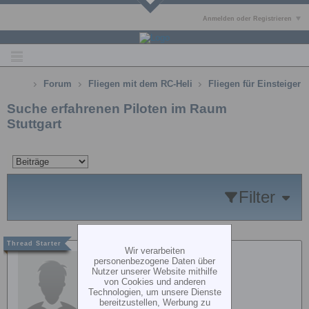
Anmelden oder Registrieren
Forum
Fliegen mit dem RC-Heli
Fliegen für Einsteiger
Suche erfahrenen Piloten im Raum
Stuttgart
Filter
Wir verarbeiten
cuatbarbq
personenbezogene Daten über
Nutzer unserer Website mithilfe
von Cookies und anderen
Technologien, um unsere Dienste
bereitzustellen, Werbung zu