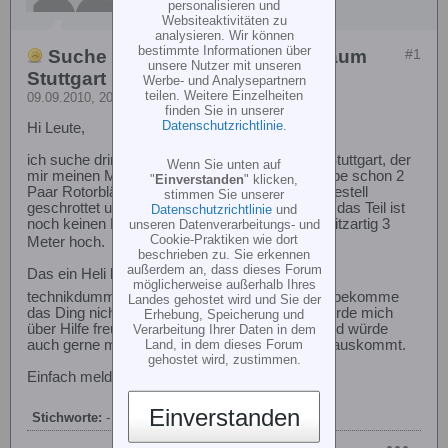
personalisieren und
Websiteaktivitäten zu
analysieren. Wir können
bestimmte Informationen über
Suche erfahrenen Piloten im Raum
#1
unsere Nutzer mit unseren
Stuttgart
Werbe- und Analysepartnern
teilen. Weitere Einzelheiten
09.09.2010, 20:10
finden Sie in unserer
Datenschutzrichtlinie
.
Hi Leute,
ich suche dringend jemanden aus dem Raum Stuttgart, der
Wenn Sie unten auf
mir meinen Mini Titan E325 einstellen kann. Habe schon 2
"
Einverstanden
" klicken,
Paar Rotorblätter, 3 Paddelstangen und Landegestell
stimmen Sie unserer
geschrottet und 5 Akkuladungen gebraucht und das Teil ist
Datenschutzrichtlinie
und
noch keinen Meter geflogen, nur gekippt oder blitzartig 3
unseren Datenverarbeitungs- und
Cookie-Praktiken wie dort
Meter hoch.
beschrieben zu. Sie erkennen
außerdem an, dass dieses Forum
Das ein Heli komplex ist war mir als nicht ganz
möglicherweise außerhalb Ihres
technikdummer bewusst, aber herjee
!! Ich bekomme
Landes gehostet wird und Sie der
das Ding nicht im Geringsten eingestellt und würde mich
Erhebung, Speicherung und
über Hilfe freuen. Ich komme aus Filderstadt und würde
Verarbeitung Ihrer Daten in dem
Land, in dem dieses Forum
auch gerne mal 50km fahren wenn dabei was rauskommt.
gehostet wird, zustimmen.
Einfach melden. Danke.
Einverstanden
Stichworte:
-