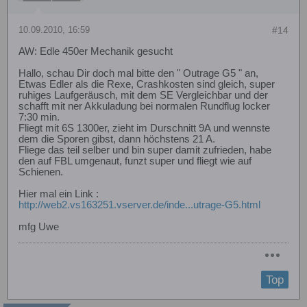
10.09.2010, 16:59
#14
AW: Edle 450er Mechanik gesucht
Hallo, schau Dir doch mal bitte den " Outrage G5 " an,
Etwas Edler als die Rexe, Crashkosten sind gleich, super
ruhiges Laufgeräusch, mit dem SE Vergleichbar und der
schafft mit ner Akkuladung bei normalen Rundflug locker
7:30 min.
Fliegt mit 6S 1300er, zieht im Durschnitt 9A und wennste
dem die Sporen gibst, dann höchstens 21 A.
Fliege das teil selber und bin super damit zufrieden, habe
den auf FBL umgenaut, funzt super und fliegt wie auf
Schienen.
Hier mal ein Link :
http://web2.vs163251.vserver.de/inde...utrage-G5.html
mfg Uwe
Top