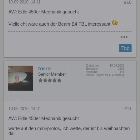
10.09.2010, 14:11
#10
AW: Edle 450er Mechanik gesucht
Vielleicht wäre auch der Beam E4 FBL interessant
Top
Dabei seit:
16.04.2009
torro
Beiträge:
2505
Vorname:
Flo
Senior Member
Wohn/Flugort:
MFC Mahlberg
10.09.2010, 14:31
#11
AW: Edle 450er Mechanik gesucht
warte auf den mini-protos, ich wette, der ist bis weihnachten
da!