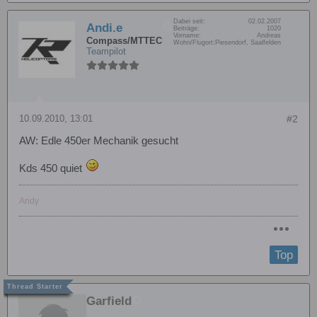
Dabei seit:
02.02.2007
Andi.e
Beiträge:
1020
Vorname:
Andreas
Compass/MTTEC
Wohn/Flugort:
Piesendorf, Saalfelden
Teampilot
10.09.2010, 13:01
#2
AW: Edle 450er Mechanik gesucht
Kds 450 quiet
Andy
Top
Garfield