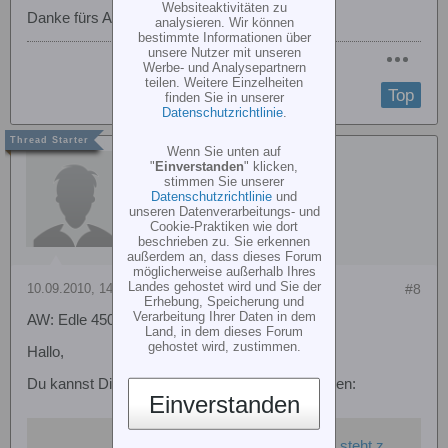
Websiteaktivitäten zu
Danke fürs Antworten, VG Marcus
analysieren. Wir können
bestimmte Informationen über
unsere Nutzer mit unseren
Werbe- und Analysepartnern
teilen. Weitere Einzelheiten
Top
finden Sie in unserer
Datenschutzrichtlinie
.
Wenn Sie unten auf
Ulf
"
Einverstanden
" klicken,
stimmen Sie unserer
Datenschutzrichtlinie
und
unseren Datenverarbeitungs- und
Cookie-Praktiken wie dort
beschrieben zu. Sie erkennen
außerdem an, dass dieses Forum
möglicherweise außerhalb Ihres
Landes gehostet wird und Sie der
10.09.2010, 14:04
#8
Erhebung, Speicherung und
Verarbeitung Ihrer Daten in dem
AW: Edle 450er Mechanik gesucht
Land, in dem dieses Forum
gehostet wird, zustimmen.
Hallo,
Du kannst Dir auch mal den Roxxter 11 angucken:
Einverstanden
lf-technik.de - Diese Website steht zum Verkauf! - Informationen zum Thema lf technik.