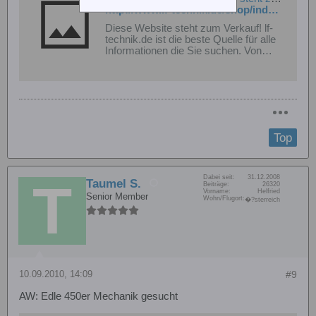
http://www.lf-technik.de/shop/index.php/cat/c173_Roxxter-11.html
Diese Website steht zum Verkauf! lf-
technik.de ist die beste Quelle für alle
Informationen die Sie suchen. Von
allgemeinen Themen bis hin zu
speziellen Sachverhalten, finden Sie
auf lf-technik.de alles. Wir hoffen, dass
Sie hier das Gesuchte finden!
Top
Dabei seit:
31.12.2008
Taumel S.
Beiträge:
26320
Vorname:
Helfried
Senior Member
Wohn/Flugort:
�?sterreich
10.09.2010, 14:09
#9
AW: Edle 450er Mechanik gesucht