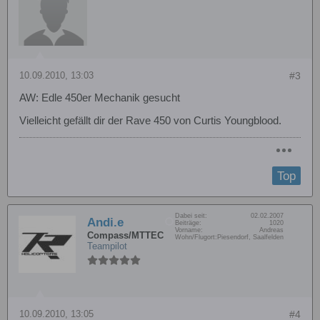
10.09.2010, 13:03
#3
AW: Edle 450er Mechanik gesucht
Vielleicht gefällt dir der Rave 450 von Curtis Youngblood.
Top
Dabei seit:
02.02.2007
Andi.e
Beiträge:
1020
Vorname:
Andreas
Compass/MTTEC
Wohn/Flugort:
Piesendorf, Saalfelden
Teampilot
10.09.2010, 13:05
#4