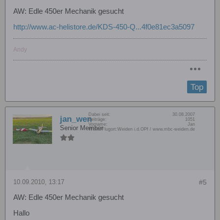
AW: Edle 450er Mechanik gesucht
http://www.ac-helistore.de/KDS-450-Q...4f0e81ec3a5097
Andy
Top
Dabei seit:
30.08.2007
jan_wen
Beiträge:
1051
Vorname:
Jan
Senior Member
Wohn/Flugort:
Weiden i.d.OPf / www.mbc-weiden.de
10.09.2010, 13:17
#5
AW: Edle 450er Mechanik gesucht
Hallo