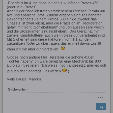
-Ebenfalls im Auge habe ich den zukünftigen Protos 450
(oder Mini-Protos)
Aber leider finde ich trotz verstrichenem Release Termin nur
alte und spärliche Infos. Zudem ergaben sich seit näherer
Bekanntschaft zu einem Protos 500 einige Zweifel: das
Chassis ist zwar leicht, aber die Präzision im Heckbereich
gefällt mir nicht (Schiebeklemmung von aussen sehr weich
und die Stosskanten sind nicht eben). Das Gerät hat mir
zuviele Kunststoffteile, auch wenn diese gut verarbeitet sind.
Mit Sicherheit sind diese Faktoren nicht 1:1 auf den
zukünfigen 450er zu übertragen, das ein Teil davon zurtifft
kann ich mir aber gut vorstellen.
Gibt es noch andere Heli Hersteller die schöne 450er
Töchter haben? Ich wäre bereit für eine Mechanik bis 800
Euro zu investieren. (Ich weiss, hoch angesetzt, aber es soll
ja auch der Sonntags Heli weden
)
Viele Grüße, Marcus
Stichworte:
-
Top