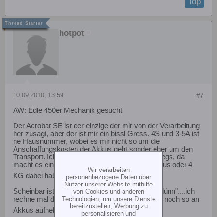
Top
hotpot
10.09.2010, 13:59
#7
AW: Edle 450er Mechanik gesucht
Der Acrobat SE ist der einzige der mir von der Verarbeitung
her zusagt, aber der ist mir ein bissl Gross. 4S und 3-5A ist
ne Hausnummer, wobei es mir nicht so um die
Anschaffungskosten der Akkus geht sonder eher um den
Transport. Ich bin generell mit dem Bike unterwegs, da
macht es einen Unterschied ob ich 2KG an Akkus oder 4
Wir verarbeiten
KG dabei habe.
personenbezogene Daten über
Nutzer unserer Website mithilfe
Scheinbar ist die Luft im 450er Bereich etwas "dünn"....ich
von Cookies und anderen
rechne mal durch was der Nachläufer zukünftig noch so an
Technologien, um unsere Dienste
bereitzustellen, Werbung zu
Akkus aufnehmen kann
personalisieren und