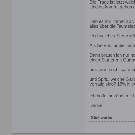
Die Frage ist jetzt we
Und da kommt schon die
Hab es mir immer so vo
alles über die Taumels
Und welches Servo wäre
Als Servos für die Ta
Dann brauch ich nur no
einen Starter mit Gummi
hm...was noch, aja mei
und Sprit...welche Ga
vorrätig sind? 15% Nit
Ich hoffe ihr könnt mir
Danke!
Stichworte:
-