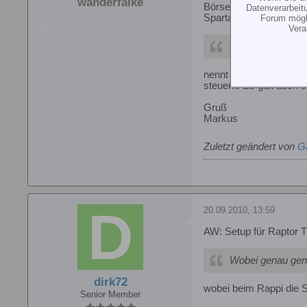
wanderfalke
Börse oder der Bucht 
Datenverarbeit
Spartan DS 760 samt U
Forum mögli
Vera
das "Rauf-Runter
nennt sich Pitch-Serv
steuern. Es gibt auch
Gruß
Markus
Zuletzt geändert von
G
20.09.2010, 13:59
AW: Setup für Raptor T
Wobei genau gen
dirk72
wobei beim Rappi die S
Senior Member