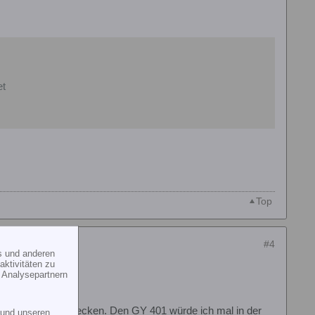
et
Top
#4
s und anderen
ktivitäten zu
 Analysepartnern
d in eine T8FG stecken. Den GY 401 würde ich mal in der
und unseren