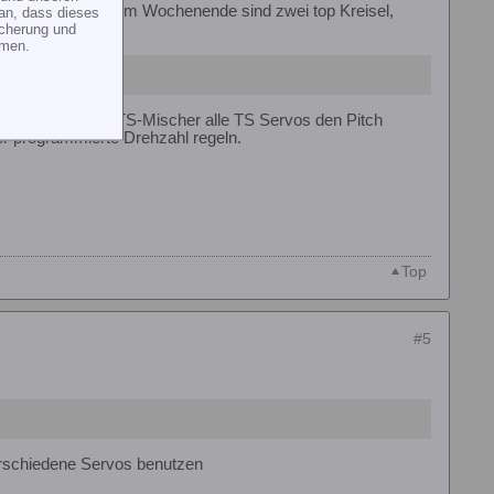
ergeschmissen. Am Wochenende sind zwei top Kreisel,
an, dass dieses
icherung und
mmen.
ommen über den TS-Mischer alle TS Servos den Pitch
r programmierte Drehzahl regeln.
Top
#5
verschiedene Servos benutzen