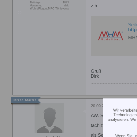
Beiträge:
1893
z.b.
Vorname:
dirk
Wohn/Flugort:
MFC Tönisvorst
Seit
htt
MHM-
Gruß
Dirk
20.09.2010, 13:49
Wir verarbei
Technologien
AW: Setup für Raptor T
analysieren. Wi
tach zusammen,
als Sender würde ich D
Wenn Sie un