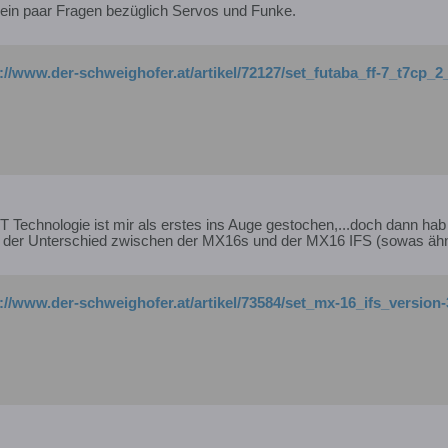
 ein paar Fragen bezüglich Servos und Funke.
://www.der-schweighofer.at/artikel/72127/set_futaba_ff-7_t7cp_
T Technologie ist mir als erstes ins Auge gestochen,...doch dann ha
st der Unterschied zwischen der MX16s und der MX16 IFS (sowas äh
p://www.der-schweighofer.at/artikel/73584/set_mx-16_ifs_versio