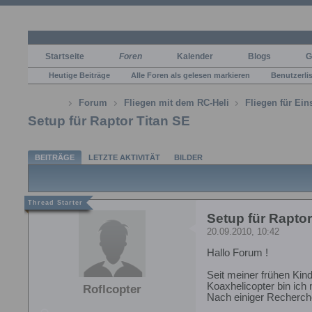
Startseite
Foren
Kalender
Blogs
G
Heutige Beiträge
Alle Foren als gelesen markieren
Benutzerli
Forum
Fliegen mit dem RC-Heli
Fliegen für Ein
Setup für Raptor Titan SE
BEITRÄGE
LETZTE AKTIVITÄT
BILDER
Setup für Raptor
20.09.2010, 10:42
Hallo Forum !
Seit meiner frühen Kin
Koaxhelicopter bin ich n
Roflcopter
Nach einiger Recherch