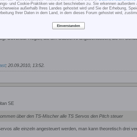
suchen. Kreisel bekommst Du bei dem derzeitigen FBL Boom hinterh
ungs- und Cookie-Praktiken wie dort beschrieben zu. Sie erkennen außerdem 
SB Kabel, jeweils für unter 50 Euro weggegangen!
cherweise außerhalb Ihres Landes gehostet wird und Sie der Erhebung, Spe
rbeitung Ihrer Daten in dem Land, in dem dieses Forum gehostet wird, zusti
-Rotorblattverstellungsservo"
Einverstanden
o und wird im Sender mit dem Gasservo gemischt. Wobei genau gen
 sog. Govenour Regler, die am Gasservo angeschlossen, die im Sende
ast
;
20.09.2010, 13:52
.
itan SE
ommen über den TS-Mischer alle TS Servos den Pitch steuer
ervos alle einzeln angesteuert werden, man kann theoretisch drei 