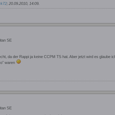
rk72
;
20.09.2010, 14:09
.
itan SE
echt, da der Rappi ja keine CCPM TS hat. Aber jetzt wird es glaube i
vo" waren
itan SE