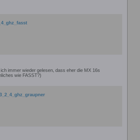
2_4_ghz_fasst
b ich immer wieder gelesen, dass eher die MX 16s
nliches wie FASST?)
n-3_2_4_ghz_graupner