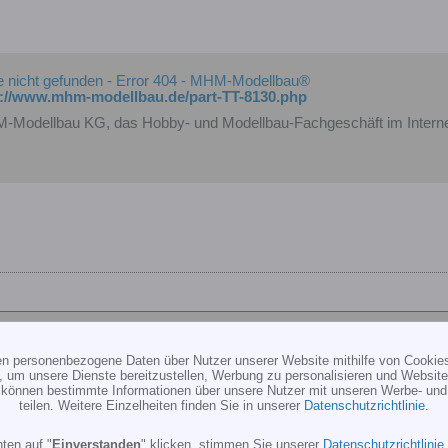
e nicht gefunden - Error 404 - MHM-Modellbau®
p://www.mhm-modellbau.de/part-TT-8130.php
Modellbau KG, das Hobby- und Modellbau-Fachgeschäft im Intern
ten personenbezogene Daten über Nutzer unserer Website mithilfe von Cookie
, um unsere Dienste bereitzustellen, Werbung zu personalisieren und Websitea
itan SE
r können bestimmte Informationen über unsere Nutzer mit unseren Werbe- und
teilen. Weitere Einzelheiten finden Sie in unserer
Datenschutzrichtlinie
.
ir eher zur FF7 raten, oder wenn Du bei dem GY401 bleibst, das Gel
ten auf "
Einverstanden
" klicken, stimmen Sie unserer
Datenschutzrichtlinie