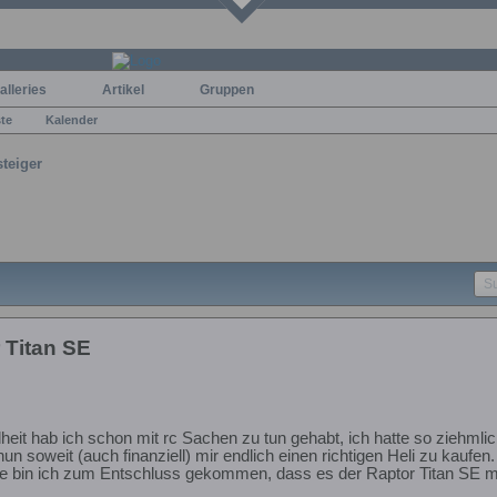
alleries
Artikel
Gruppen
ste
Kalender
steiger
 Titan SE
dheit hab ich schon mit rc Sachen zu tun gehabt, ich hatte so ziehml
un soweit (auch finanziell) mir endlich einen richtigen Heli zu kaufen.
e bin ich zum Entschluss gekommen, dass es der Raptor Titan SE mi