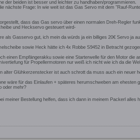
lche der beiden ist besser und leichter zu handhaben/programmieren.
 nächste Frage: In wie weit ist das Gas Servo mit dem "Rauf-Runter
rgestellt, dass das Gas servo über einen normalen Dreh-Regler funkti
cheibe und Heckservo gesteuert wird-
 als Gasservo gut, ich mein da würds ja ein billiges 20€ Servo ja a
umelscheibe sowie Heck hätte ich 4x Robbe S9452 in Betracht gezoge
ch einen Empfängerakku sowie eine Starterwelle für den Motor die a
vertiefung für Propellermotoren nur weiß ich nicht wie ich da die Wel
n alter Glühkerzenstecker ist auch schrott da muss auch ein neuer h
llone wäre für das Einlaufen + späteres herumschweben am ehesten 
ro oder mehr?
 bei meiner Bestellung helfen, dass ich dann in meinem Packerl alles 