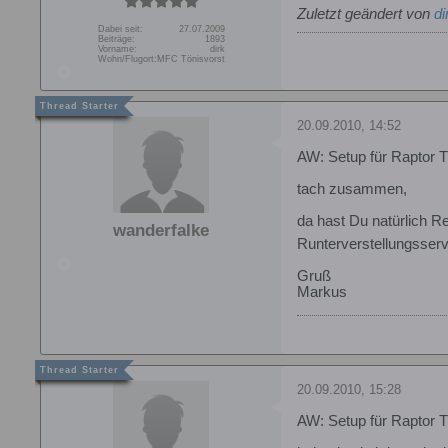
Zuletzt geändert von
di
Dabei seit:
27.07.2009
Beiträge:
1893
Vorname:
dirk
Wohn/Flugort:
MFC Tönisvorst
20.09.2010, 14:52
AW: Setup für Raptor T
tach zusammen,
da hast Du natürlich R
wanderfalke
Runterverstellungsser
Gruß
Markus
20.09.2010, 15:28
AW: Setup für Raptor T