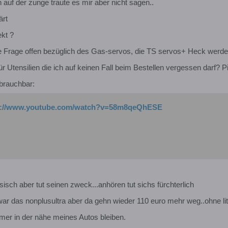
h auf der zunge traute es mir aber nicht sagen..
ärt
ekt ?
die Frage offen bezüglich des Gas-servos, die TS servos+ Heck werd
r Utensilien die ich auf keinen Fall beim Bestellen vergessen darf? Pi
brauchbar:
p://www.youtube.com/watch?v=58m8qeQhESE
sch aber tut seinen zweck...anhören tut sichs fürchterlich
zwar das nonplusultra aber da gehn wieder 110 euro mehr weg..ohne li
mer in der nähe meines Autos bleiben.