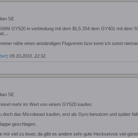
itan SE
l SMM GY520 in verbindung mit dem BLS 254 dem GY401 mit dem S94
d....
 meiner nähe einen anständigen Flugverein bzw kenn ich sonst nieman
bert
;
09.10.2010, 22:32
.
itan SE
Kreisel mehr im Wert von einem GY520 kaufen.
u doch das Microbeast kaufen, erst als Gyro benutzen und später fal
Klappe geschlagen.
mir viel zu teuer, da gibt es andere sehr gute Heckservos viel günst