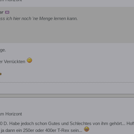
er
ass ich hier noch 'ne Menge lernen kann.
nge.
er Verrückten
am Horizont
 D. Habe jedoch schon Gutes und Schlechtes von ihm gehört... Hoffe
ja dann ein 250er oder 400er T-Rex sein...