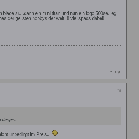
n blade sr....dann ein mini titan und nun ein logo 500se. leg
s der geilsten hobbys der welt!!!! viel spass dabei!!!
Top
#8
 fliegen.
icht unbedingt im Preis...