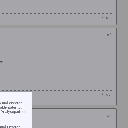
Top
#5
en.
Top
s und anderen
ktivitäten zu
 Analysepartnern
#6
und unseren