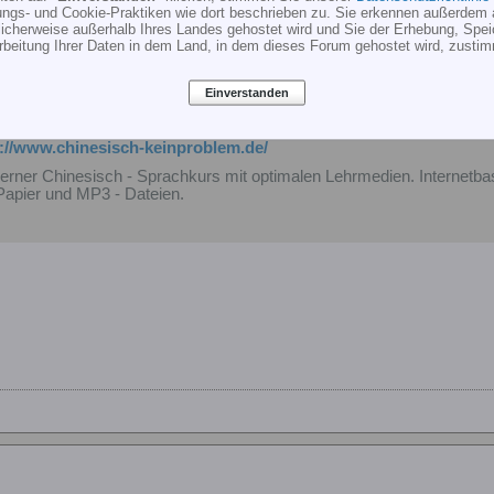
ungs- und Cookie-Praktiken wie dort beschrieben zu. Sie erkennen außerdem 
cherweise außerhalb Ihres Landes gehostet wird und Sie der Erhebung, Spe
er
rbeitung Ihrer Daten in dem Land, in dem dieses Forum gehostet wird, zusti
ern das Manual gelesen, wenn ich wenigstens im Ansatz Chinesisch 
Einverstanden
esisch - kein Problem!
p://www.chinesisch-keinproblem.de/
rner Chinesisch - Sprachkurs mit optimalen Lehrmedien. Internetba
Papier und MP3 - Dateien.