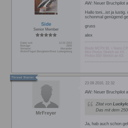
AW: Neuer Bruchpilot 
Hallo toni...ist ja lust
schonmal genügend geld 
Side
gruss
Senior Member
alex
Dabei seit:
12.02.2010
Beiträge:
2850
Blade MCPX BL + Nano CP
Vorname:
Alexander
Wohn/Flugort:
Besigheim/Kreis Ludwigsburg
Mini Protos Stretch an 4S
Protos 500 Stretch an 6S
23.09.2010, 22:32
AW: Neuer Bruchpilot 
Zitat von
Luckyl
Das mit dem 250er 
MrFreyer
Ja, hab auch schon gehö