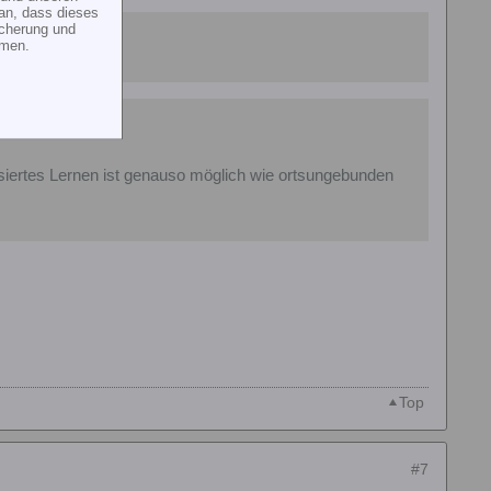
an, dass dieses
icherung und
mmen.
gekonnt hätte
siertes Lernen ist genauso möglich wie ortsungebunden
Top
#7