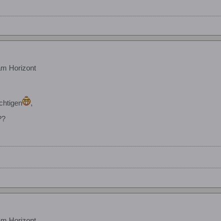
am Horizont
chtigen
,
??
am Horizont