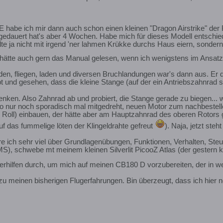
habe ich mir dann auch schon einen kleinen "Dragon Airstrike" der Fi
edauert hat's aber 4 Wochen. Habe mich für dieses Modell entschiede
te ja nicht mit irgend 'ner lahmen Krükke durchs Haus eiern, sondern 
h hätte auch gern das Manual gelesen, wenn ich wenigstens im Ansat
laden, fliegen, laden und diversen Bruchlandungen war's dann aus. E
 und gesehen, dass die kleine Stange (auf der ein Antriebszahnrad si
nken. Also Zahnrad ab und probiert, die Stange gerade zu biegen...
o nur noch sporadisch mal mitgedreht, neuen Motor zum nachbestellen
 Roll) einbauen, der hätte aber am Hauptzahnrad des oberen Rotors
uf das fummelige löten der Klingeldrahte gefreut
). Naja, jetzt st
 ich sehr viel über Grundlagenübungen, Funktionen, Verhalten, Steu
S), schwebe mt meinem kleinen Silverlit PicooZ Atlas (der gestern k
rhilfen durch, um mich auf meinen CB180 D vorzubereiten, der in we
zu meinen bisherigen Flugerfahrungen. Bin überzeugt, dass ich hier 