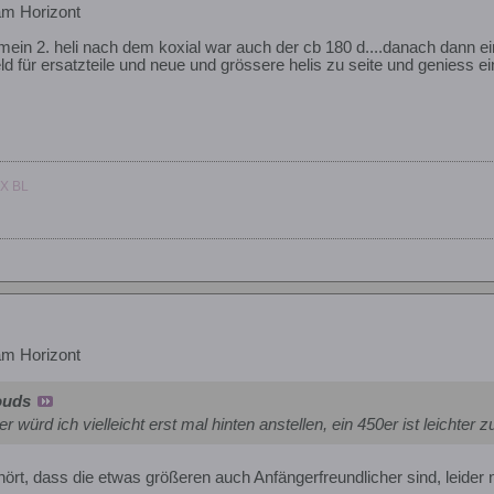
am Horizont
ig. mein 2. heli nach dem koxial war auch der cb 180 d....danach dann ei
für ersatzteile und neue und grössere helis zu seite und geniess eine
X BL
am Horizont
ouds
würd ich vielleicht erst mal hinten anstellen, ein 450er ist leichter zu
rt, dass die etwas größeren auch Anfängerfreundlicher sind, leider n