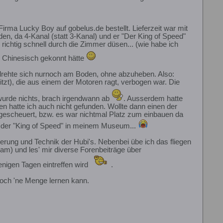
rma Lucky Boy auf gobelus.de bestellt. Lieferzeit war mit
n, da 4-Kanal (statt 3-Kanal) und er "Der King of Speed"
richtig schnell durch die Zimmer düsen... (wie habe ich
z Chinesisch gekonnt hätte
r drehte sich nurnoch am Boden, ohne abzuheben. Also:
tzt), die aus einem der Motoren ragt, verbogen war. Die
 wurde nichts, brach irgendwann ab
. Ausserdem hatte
 hatte ich auch nicht gefunden. Wollte dann einen der
 gescheuert, bzw. es war nichtmal Platz zum einbauen da
eht der "King of Speed" in meinem Museum...
erung und Technik der Hubi's. Nebenbei übe ich das fliegen
am) und les' mir diverse Forenbeiträge über
nigen Tagen eintreffen wird
.
noch 'ne Menge lernen kann.