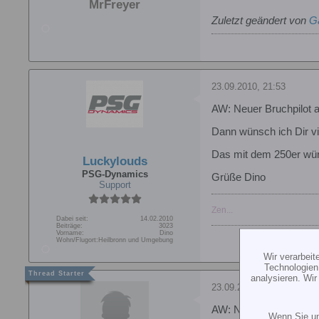
MrFreyer
Zuletzt geändert von
G
23.09.2010, 21:53
AW: Neuer Bruchpilot 
Dann wünsch ich Dir vi
Das mit dem 250er würd i
Luckylouds
PSG-Dynamics
Grüße Dino
Support
Zen...
Dabei seit:
14.02.2010
Beiträge:
3023
Vorname:
Dino
Wohn/Flugort:
Heilbronn und Umgebung
Wir verarbei
Technologien
analysieren. Wi
23.09.2010, 21:58
AW: Neuer Bruchpilot 
Wenn Sie un