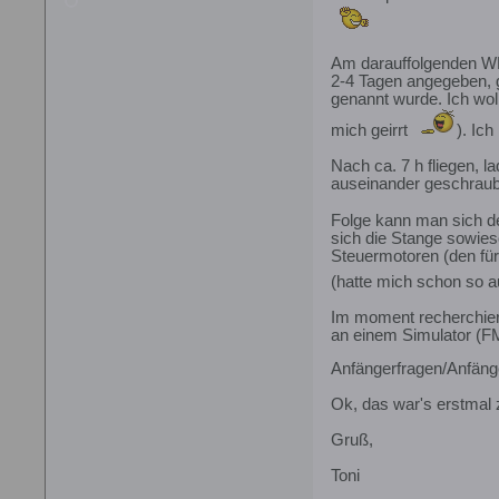
Am darauffolgenden WE 
2-4 Tagen angegeben, g
genannt wurde. Ich woll
mich geirrt
). Ic
Nach ca. 7 h fliegen, 
auseinander geschraubt
Folge kann man sich de
sich die Stange sowies
Steuermotoren (den für
(hatte mich schon so a
Im moment recherchiere
an einem Simulator (FM
Anfängerfragen/Anfänge
Ok, das war's erstmal 
Gruß,
Toni