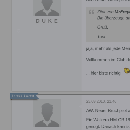
Zitat von
MrFrey
Bin überzeugt, d
D_U_K_E
Gruß,
Toni
jaja, mehr als jede Me
Willkommen im Club d
... hier biste richtig
23.09.2010, 21:46
AW: Neuer Bruchpilot 
Ein Walkera HM CB 180
genügt. Danach kann's 