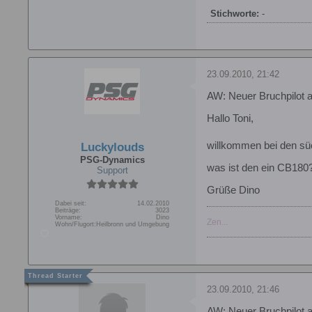
Stichworte:
-
23.09.2010, 21:42
AW: Neuer Bruchpilot 
Hallo Toni,
willkommen bei den sü
Luckylouds
PSG-Dynamics
was ist den ein CB180
Support
Grüße Dino
Dabei seit:
14.02.2010
Beiträge:
3023
Vorname:
Dino
Zen...
Wohn/Flugort:
Heilbronn und Umgebung
23.09.2010, 21:46
AW: Neuer Bruchpilot 