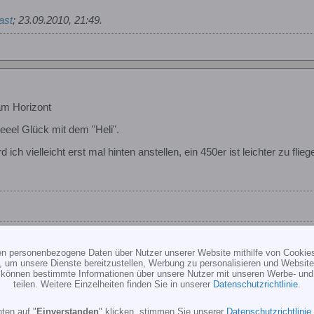
ast
;
23.09.2010, 21:49
.
am Horizont
eeel Glück mit dem "Heli".
ch vielleicht erst mal hinten anstellen, ein 450er ist leichter zu flieg
ten personenbezogene Daten über Nutzer unserer Website mithilfe von Cookie
, um unsere Dienste bereitzustellen, Werbung zu personalisieren und Websitea
r können bestimmte Informationen über unsere Nutzer mit unseren Werbe- und
teilen. Weitere Einzelheiten finden Sie in unserer
Datenschutzrichtlinie
.
am Horizont
ten auf "
Einverstanden
" klicken, stimmen Sie unserer
Datenschutzrichtlinie