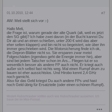
01.10.2010, 12:44
#7
AW: Meli stellt sich vor :-)
Hallo Meli,
die Frage ist, warum gerade der alte Quark (alt, weil es jetzt
den SG gibt)? Ich habe zwei davon (in der Bucht kannst Du
Dir ab und an einen schießen, unter 200 € wird das aber
eher selten klappen) und bin nicht so begeistert, wie über ihn
immer geschrieben wird. Die Motorsicherung finde ich ok,
die Depron-Blätter nicht so. Sie ersparen zwar meist
Folgeschäden (irgendwo geht die Energie immer hin), aber
sind bei jedem Tatscher schon im Ars... Fliegen tut er so
wesentlich besser als andere FP auch nicht. Er kriegt auch
außer sich selbst fast nichts weg. Mal einen Rumpf drum zu
bauen ist eher aussichtslos. Und Hirobo kennt 2,4 GHz
noch garnicht.
Also für das Geld kriegst Du auch andere FPs und hast
noch Geld übrig für Ersatzteile (oder einen schönen Rumpf).
Modell-Hubschrauber sollten auch wie Hubschrauber aussehen. Ich
baue die im Mini-Format.