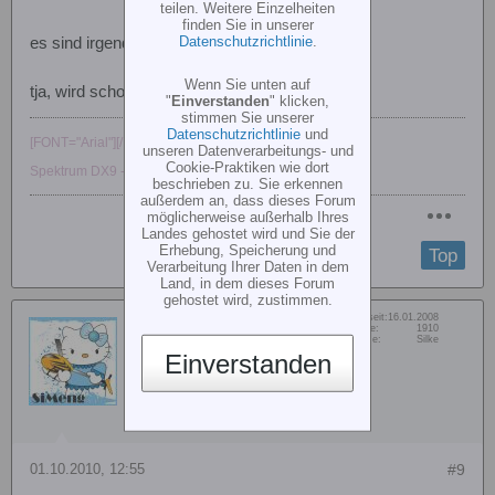
teilen. Weitere Einzelheiten
finden Sie in unserer
Datenschutzrichtlinie
.
es sind irgendwie alle infiziert oder krank
Wenn Sie unten auf
tja, wird schon gehen
"
Einverstanden
" klicken,
stimmen Sie unserer
Datenschutzrichtlinie
und
[FONT="Arial"][/FONT]
unseren Datenverarbeitungs- und
Cookie-Praktiken wie dort
Spektrum DX9 - Hirobo Freya Nitro - Hirobo Lepton
beschrieben zu. Sie erkennen
außerdem an, dass dieses Forum
möglicherweise außerhalb Ihres
Landes gehostet wird und Sie der
Erhebung, Speicherung und
Top
Verarbeitung Ihrer Daten in dem
Land, in dem dieses Forum
gehostet wird, zustimmen.
Dabei seit:
16.01.2008
SiMeng
Beiträge:
1910
Vorname:
Silke
Maskottchen
Einverstanden
01.10.2010, 12:55
#9