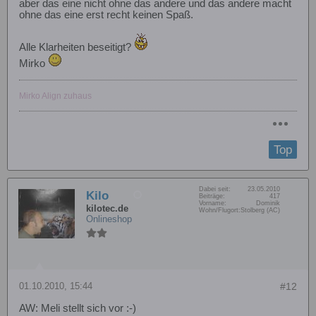
aber das eine nicht ohne das andere und das andere macht
ohne das eine erst recht keinen Spaß.
Alle Klarheiten beseitigt?
Mirko
Mirko Align zuhaus
Top
Dabei seit:
23.05.2010
Kilo
Beiträge:
417
Vorname:
Dominik
kilotec.de
Wohn/Flugort:
Stolberg (AC)
Onlineshop
01.10.2010, 15:44
#12
AW: Meli stellt sich vor :-)