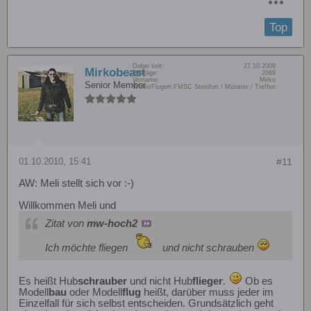
Top
Dabei seit:
27.10.2009
Mirkobeast
Beiträge:
2069
Vorname:
Mirko
Senior Member
Wohn/Flugort:
FMSC Steinfurt / Münster / Treffen
01.10.2010, 15:41
#11
AW: Meli stellt sich vor :-)
Willkommen Meli und
Zitat von
mw-hoch2
Ich möchte fliegen
und nicht schrauben
Es heißt Hub
schrauber
und nicht Hub
flieger
.
Ob es
Modell
bau
oder Modell
flug
heißt, darüber muss jeder im
Einzelfall für sich selbst entscheiden. Grundsätzlich geht