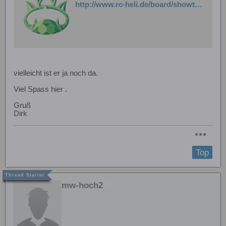
http://www.rc-heli.de/board/showthread.php?t=160938&highlight=srb+quark
vielleicht ist er ja noch da.
Viel Spass hier .
Gruß
Dirk
Top
mw-hoch2