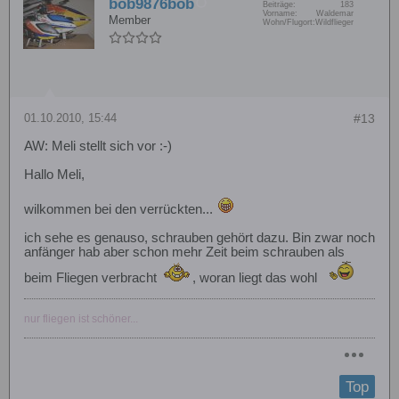
bob9876bob
Beiträge:
183
Vorname:
Waldemar
Member
Wohn/Flugort:
Wildflieger
01.10.2010, 15:44
#13
AW: Meli stellt sich vor :-)
Hallo Meli,
wilkommen bei den verrückten...
ich sehe es genauso, schrauben gehört dazu. Bin zwar noch
anfänger hab aber schon mehr Zeit beim schrauben als
beim Fliegen verbracht
, woran liegt das wohl
nur fliegen ist schöner...
Top