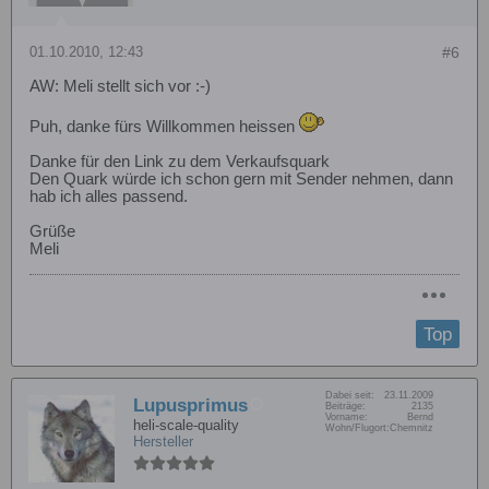
01.10.2010, 12:43
#6
AW: Meli stellt sich vor :-)
Puh, danke fürs Willkommen heissen
Danke für den Link zu dem Verkaufsquark
Den Quark würde ich schon gern mit Sender nehmen, dann
hab ich alles passend.
Grüße
Meli
Top
Dabei seit:
23.11.2009
Lupusprimus
Beiträge:
2135
Vorname:
Bernd
heli-scale-quality
Wohn/Flugort:
Chemnitz
Hersteller