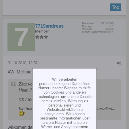
Top
Dabei seit:
03.09.2008
7719andreas
Beiträge:
773
Vorname:
andreas
Member
Wohn/Flugort:
Voitsberg (A)
01.10.2010, 12:52
#8
AW: Meli stellt sich vor :-)
Wir verarbeiten
personenbezogene Daten über
Zitat von
mw-hoch2
Nutzer unserer Website mithilfe
Hallo Ihr,
von Cookies und anderen
Technologien, um unsere Dienste
ich möchte mich kurz vorstellen.
bereitzustellen, Werbung zu
personalisieren und
Ich heise Melanie und bin dem Heli Virus verfallen....
Websiteaktivitäten zu
analysieren. Wir können
bestimmte Informationen über
unsere Nutzer mit unseren
Werbe- und Analysepartnern
willkomen dabei