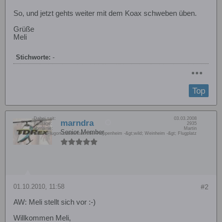
So, und jetzt gehts weiter mit dem Koax schweben üben.
Grüße
Meli
Stichworte:
-
Top
Dabei seit:
03.03.2008
marndra
Beiträge:
2935
Vorname:
Martin
Senior Member
Wohn/Flugort:
Laudenbach bei Heppenheim -&gt;wild; Weinheim -&gt; Flugplatz
01.10.2010, 11:58
#2
AW: Meli stellt sich vor :-)
Willkommen Meli,