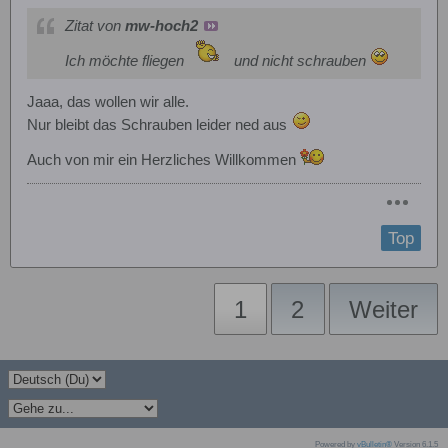
Zitat von
mw-hoch2
Ich möchte fliegen
und nicht schrauben
Jaaa, das wollen wir alle.
Nur bleibt das Schrauben leider ned aus
Auch von mir ein Herzliches Willkommen
Top
1
2
Weiter
Powered by
vBulletin®
Version 6.1.5