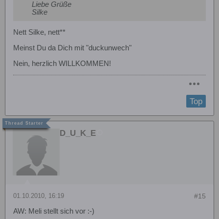
Liebe Grüße
Silke
Nett Silke, nett**
Meinst Du da Dich mit "duckunwech"
Nein, herzlich WILLKOMMEN!
Top
D_U_K_E
01.10.2010, 16:19
#15
AW: Meli stellt sich vor :-)