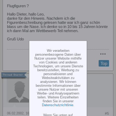
Flugfiguren ?
Hallo Dieter, hallo Leo,
danke für den Hinweis. Nachdem ich die
Figurenbeschreibung gelesen hatte war ich ganz schön
blass um die Nase. Ich denke so in 10 bis 15 Jahren könnte
ich dann Mal am Wettbewerb Teil nehmen.
Gruß Udo
Wir verarbeiten
personenbezogene Daten über
Nutzer unserer Website mithilfe
von Cookies und anderen
Top
Technologien, um unsere Dienste
bereitzustellen, Werbung zu
personalisieren und
Websiteaktivitäten zu
Bonetti Leo
analysieren. Wir können
bestimmte Informationen über
unsere Nutzer mit unseren
Werbe- und Analysepartnern
teilen. Weitere Einzelheiten
finden Sie in unserer
Datenschutzrichtlinie
.
06.02.2002, 16:01
#5
Wenn Sie unten auf