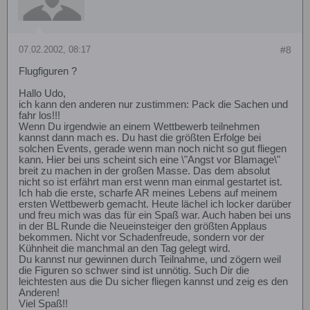
07.02.2002, 08:17
#8
Flugfiguren ?
Hallo Udo,
ich kann den anderen nur zustimmen: Pack die Sachen und
fahr los!!!
Wenn Du irgendwie an einem Wettbewerb teilnehmen
kannst dann mach es. Du hast die größten Erfolge bei
solchen Events, gerade wenn man noch nicht so gut fliegen
kann. Hier bei uns scheint sich eine \"Angst vor Blamage\"
breit zu machen in der großen Masse. Das dem absolut
nicht so ist erfährt man erst wenn man einmal gestartet ist.
Ich hab die erste, scharfe AR meines Lebens auf meinem
ersten Wettbewerb gemacht. Heute lächel ich locker darüber
und freu mich was das für ein Spaß war. Auch haben bei uns
in der BL Runde die Neueinsteiger den größten Applaus
bekommen. Nicht vor Schadenfreude, sondern vor der
Kühnheit die manchmal an den Tag gelegt wird.
Du kannst nur gewinnen durch Teilnahme, und zögern weil
die Figuren so schwer sind ist unnötig. Such Dir die
leichtesten aus die Du sicher fliegen kannst und zeig es den
Anderen!
Viel Spaß!!