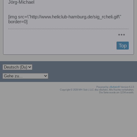
Jörg-Michael
[img src=\"http://www.heliclub-hamburg.de/sig_rcheli.gif\"
border=0]
Top
Powered by
vBulletin®
Version 6.1.5
Copyright © 2026 MH Sub I, LLC dba vBulletin. Alle Rechte vorbehalten.
Die Seite wurde um 12:54 erstellt.