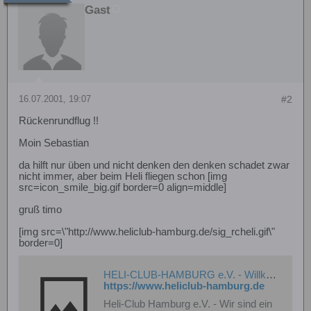
Gast
16.07.2001, 19:07
#2
Rückenrundflug !!
Moin Sebastian
da hilft nur üben und nicht denken den denken schadet zwar
nicht immer, aber beim Heli fliegen schon [img
src=icon_smile_big.gif border=0 align=middle]
gruß timo
[img src=\"http://www.heliclub-hamburg.de/sig_rcheli.gif\"
border=0]
HELI-CLUB-HAMBURG e.V. - Willkommen
https://www.heliclub-hamburg.de
Heli-Club Hamburg e.V. - Wir sind ein