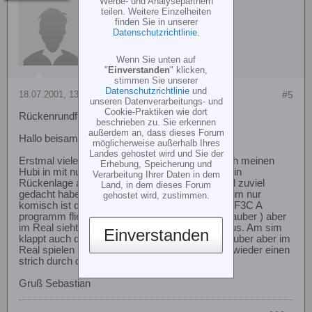
Werbe- und Analysepartnern
Gast
teilen. Weitere Einzelheiten
finden Sie in unserer
Datenschutzrichtlinie
.
Wenn Sie unten auf
"
Einverstanden
" klicken,
stimmen Sie unserer
Datenschutzrichtlinie
und
18.07.2001, 13:59
#5
unseren Datenverarbeitungs- und
Cookie-Praktiken wie dort
Rückenrundflug !!
beschrieben zu. Sie erkennen
außerdem an, dass dieses Forum
Hallo beisammen
möglicherweise außerhalb Ihres
Landes gehostet wird und Sie der
Erstmal vielen dank für die Infos. Heute habe ich meinen
Erhebung, Speicherung und
Hubi in mit nur etwa 20cm abstand zum Boden in
Verarbeitung Ihrer Daten in dem
Rückenlage abfangen können als ich wiedermal zuviel
Land, in dem dieses Forum
gedacht habe. Christian ich übe jeden tag am Sim nur
gehostet wird, zustimmen.
komisch ist das ich am Sim fast das komplette F3C A
programm fliegen kann ( wenn auch etwas unsauber ) aber
im Real sieht die ganze sache wieder anders aus. Am sim
Einverstanden
klappt auch der Rückenrundflug schon recht sauber aber im
Real spielen mir die alten gewohnheiten immer wieder einen
strich durch die Rechnung.
Gruß Sebastian