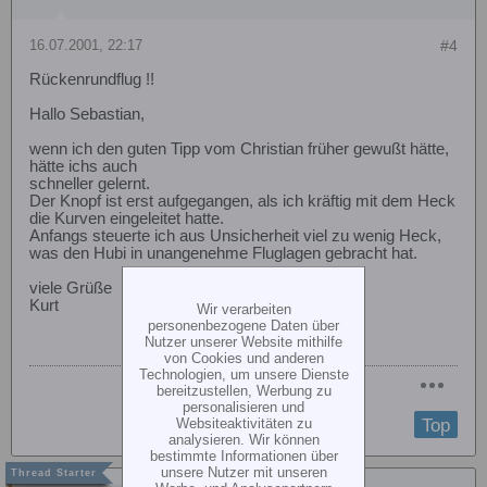
16.07.2001, 22:17
#4
Rückenrundflug !!
Hallo Sebastian,
wenn ich den guten Tipp vom Christian früher gewußt hätte,
hätte ichs auch
schneller gelernt.
Der Knopf ist erst aufgegangen, als ich kräftig mit dem Heck
die Kurven eingeleitet hatte.
Anfangs steuerte ich aus Unsicherheit viel zu wenig Heck,
was den Hubi in unangenehme Fluglagen gebracht hat.
viele Grüße
Kurt
Wir verarbeiten
personenbezogene Daten über
Nutzer unserer Website mithilfe
von Cookies und anderen
Technologien, um unsere Dienste
bereitzustellen, Werbung zu
personalisieren und
Top
Websiteaktivitäten zu
analysieren. Wir können
bestimmte Informationen über
unsere Nutzer mit unseren