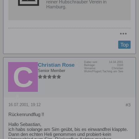
reiner Hubschrauber Verein in
Hamburg.
Top
Dabei seit:
14.04.2001
Christian Rose
Beiträge:
3193
Vorname:
Christian
Senior Member
Wohn/Flugort:
Taching am See
16.07.2001, 19:12
#3
Rückenrundflug !!
Hallo Sebastian,
ich habs solange am Sim geübt, bis es einwandfrei klappte.
Dann den echten Heli genommen und probiert-kein