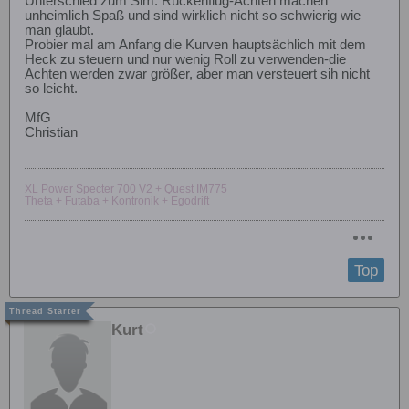
Unterschied zum Sim. Rückenflug-Achten machen
unheimlich Spaß und sind wirklich nicht so schwierig wie
man glaubt.
Probier mal am Anfang die Kurven hauptsächlich mit dem
Heck zu steuern und nur wenig Roll zu verwenden-die
Achten werden zwar größer, aber man versteuert sih nicht
so leicht.
MfG
Christian
XL Power Specter 700 V2 + Quest IM775
Theta + Futaba + Kontronik + Egodrift
Top
Kurt