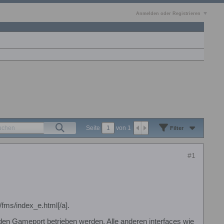
Anmelden oder Registrieren
Seite
von
1
Filter
#1
/fms/index_e.html[/a].
den Gameport betrieben werden. Alle anderen interfaces wie