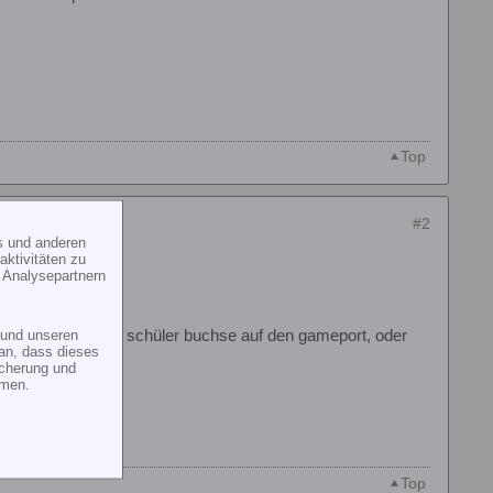
Top
#2
s und anderen
ktivitäten zu
 Analysepartnern
und unseren
ch von der graupner schüler buchse auf den gameport, oder
an, dass dieses
icherung und
mmen.
Top