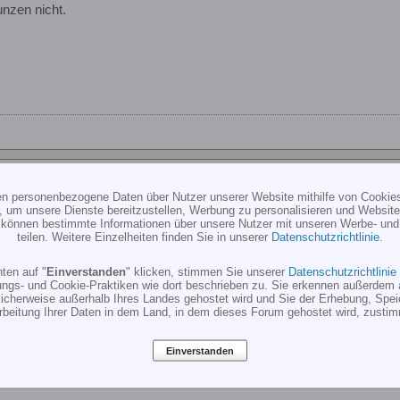
funzen nicht.
ten personenbezogene Daten über Nutzer unserer Website mithilfe von Cookie
ce und Win2k
, um unsere Dienste bereitzustellen, Werbung zu personalisieren und Websitea
r können bestimmte Informationen über unsere Nutzer mit unseren Werbe- und
teilen. Weitere Einzelheiten finden Sie in unserer
Datenschutzrichtlinie
.
ten auf "
Einverstanden
" klicken, stimmen Sie unserer
Datenschutzrichtlinie
n2k nicht über seriell, soviel weiss ich nun schon, aber wie komme i
ungs- und Cookie-Praktiken wie dort beschrieben zu. Sie erkennen außerdem 
n pic interface ?
cherweise außerhalb Ihres Landes gehostet wird und Sie der Erhebung, Spe
andere möglichkeiten ?
rbeitung Ihrer Daten in dem Land, in dem dieses Forum gehostet wird, zusti
Einverstanden