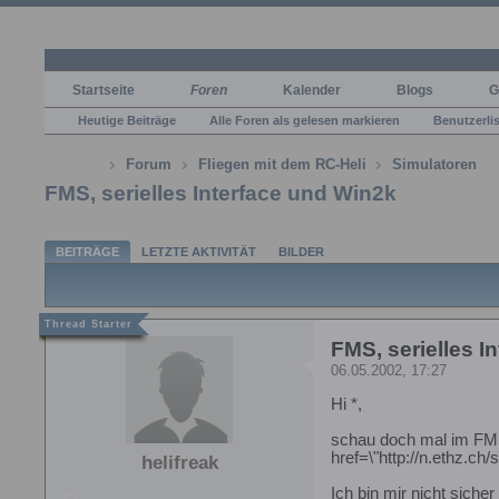
Startseite
Foren
Kalender
Blogs
G
Heutige Beiträge
Alle Foren als gelesen markieren
Benutzerli
Forum
Fliegen mit dem RC-Heli
Simulatoren
FMS, serielles Interface und Win2k
BEITRÄGE
LETZTE AKTIVITÄT
BILDER
FMS, serielles I
06.05.2002, 17:27
Hi *,
schau doch mal im FM
href=\"http://n.ethz.ch
helifreak
Ich bin mir nicht sich