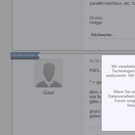
parallel interface, etc. 
Gruss,
Holger
Stichworte:
-
06.05.2002, 19:51
Wir verarbei
FMS, serielles Interfa
Technologien
analysieren. Wi
* = gabor
Wenn Sie un
also, es geht unter wi
Gast
Datenverarbeit
wie bastel ich mir so ei
Forum mögli
gibts nicht auch noch 
Vera
gruss
gabor