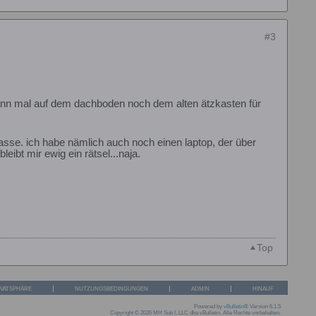
#3
dann mal auf dem dachboden noch dem alten ätzkasten für
lasse. ich habe nämlich auch noch einen laptop, der über
eibt mir ewig ein rätsel...naja.
Top
IVATSPHÄRE
NUTZUNGSBEDINGUNGEN
ADMIN
HINAUF
Powered by
vBulletin®
Version 6.1.5
Copyright © 2026 MH Sub I, LLC dba vBulletin. Alle Rechte vorbehalten.