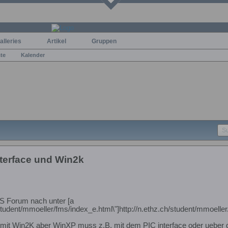
alleries
Artikel
Gruppen
ste
Kalender
nterface und Win2k
S Forum nach unter [a
/student/mmoeller/fms/index_e.html\"]http://n.ethz.ch/student/mmoeller
er mit Win2K aber WinXP muss z.B. mit dem PIC interface oder ueber 