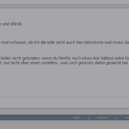
ce und Win2k
e mal schauen, ob ich die teile nicht auch hier bekomme und muss 
leider nicht gefunden. wenn du hierfür noch einen link hättest wäre k
 nur nicht über einen seriellen.. was sich gericom dabei gedacht hat bl
HILFE
KONTAKT
PR