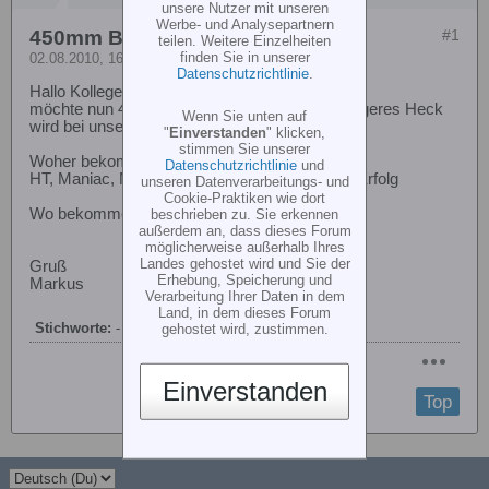
unsere Nutzer mit unseren
Werbe- und Analysepartnern
450mm Blätter woher ?
#1
teilen. Weitere Einzelheiten
finden Sie in unserer
02.08.2010, 16:54
Datenschutzrichtlinie
.
Hallo Kollegen
möchte nun 450iger Blätter montieren ohne längeres Heck
Wenn Sie unten auf
wird bei unseren US Kollegen gerne gemacht
"
Einverstanden
" klicken,
stimmen Sie unserer
Woher bekomme ich die Blätter
Datenschutzrichtlinie
und
HT, Maniac, MAH, hab ich schon durch, ohne Erfolg
unseren Datenverarbeitungs- und
Cookie-Praktiken wie dort
Wo bekomme ich diese Blätter `?
beschrieben zu. Sie erkennen
außerdem an, dass dieses Forum
möglicherweise außerhalb Ihres
Landes gehostet wird und Sie der
Gruß
Erhebung, Speicherung und
Markus
Verarbeitung Ihrer Daten in dem
Land, in dem dieses Forum
Stichworte:
-
gehostet wird, zustimmen.
Einverstanden
Top