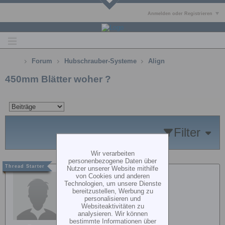
Anmelden oder Registrieren
Forum
Hubschrauber-Systeme
Align
450mm Blätter woher ?
Filter
Wir verarbeiten
personenbezogene Daten über
Nutzer unserer Website mithilfe
MaEd29
von Cookies und anderen
Technologien, um unsere Dienste
bereitzustellen, Werbung zu
personalisieren und
Websiteaktivitäten zu
analysieren. Wir können
bestimmte Informationen über