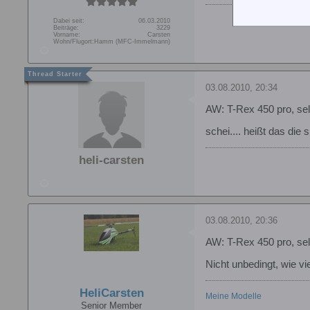
Dabei seit:
06.03.2010
Beiträge:
3229
Vorname:
Carsten
Wohn/Flugort:
Hamm (MFC-Immelmann)
03.08.2010, 20:34
AW: T-Rex 450 pro, s
schei.... heißt das die
heli-carsten
03.08.2010, 20:36
AW: T-Rex 450 pro, s
Nicht unbedingt, wie v
HeliCarsten
Meine Modelle
Senior Member