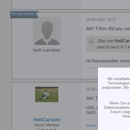
03.08.2010, 20:27
AW: T-Rex 450 pro, s
Zitat von
HeliCar
taucht nach 6-7 m
heli-carsten
Hi Namensvetter, korre
Wir verarbei
Technologien
analysieren. Wi
03.08.2010, 20:29
AW: T-Rex 450 pro, s
Wenn Sie un
Datenverarbeit
Uhh, das ist schelcht 
Forum mögli
nach, 2000mAh?
Vera
HeliCarsten
Senior Member
Meine Modelle