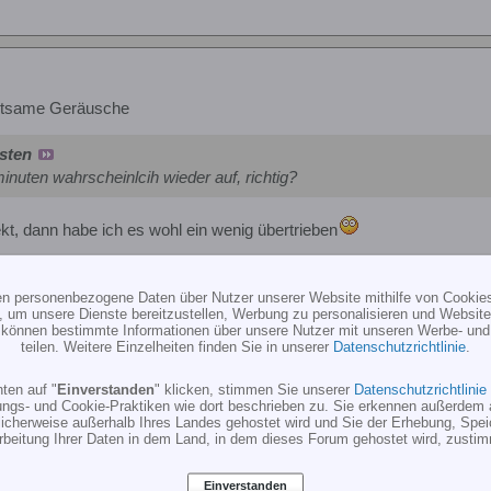
eltsame Geräusche
sten
inuten wahrscheinlcih wieder auf, richtig?
kt, dann habe ich es wohl ein wenig übertrieben
ten personenbezogene Daten über Nutzer unserer Website mithilfe von Cookie
, um unsere Dienste bereitzustellen, Werbung zu personalisieren und Websitea
r können bestimmte Informationen über unsere Nutzer mit unseren Werbe- und
teilen. Weitere Einzelheiten finden Sie in unserer
Datenschutzrichtlinie
.
eltsame Geräusche
ten auf "
Einverstanden
" klicken, stimmen Sie unserer
Datenschutzrichtlinie
ungs- und Cookie-Praktiken wie dort beschrieben zu. Sie erkennen außerdem 
weil 11V Nennspannung ist, das heißt sie sind mehr oder weniger Tief
cherweise außerhalb Ihres Landes gehostet wird und Sie der Erhebung, Spe
rbeitung Ihrer Daten in dem Land, in dem dieses Forum gehostet wird, zusti
Einverstanden