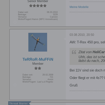
Senior Member
Meine Modelle
Dabei seit:
06.03.2010
Beiträge:
3229
Vorname:
Carsten
Wohn/Flugort:
Hamm (MFC-Immelmann)
03.08.2010, 20:50
AW: T-Rex 450 pro, s
Zitat von
HeliCar
Uhh, das ist sch
TeRRoR-MuFFiN
lädst du nach, 
Member
Bei 11V sind sie doch n
Dabei seit:
28.02.2009
Beiträge:
721
Oder fliegt er mit 4s?
Vorname:
Armin
Wohn/Flugort:
Lauf a.d Pegnitz
Gruß