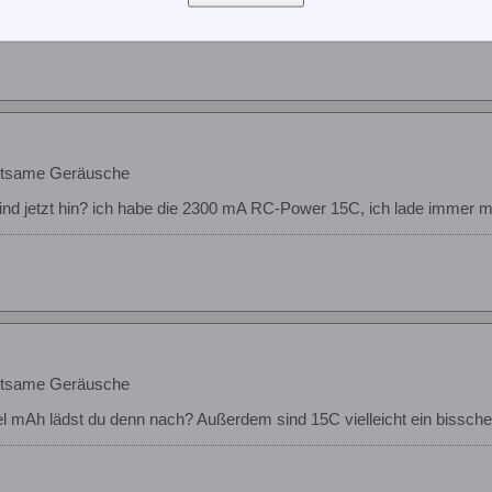
eltsame Geräusche
 sind jetzt hin? ich habe die 2300 mA RC-Power 15C, ich lade immer m
eltsame Geräusche
iel mAh lädst du denn nach? Außerdem sind 15C vielleicht ein bissche