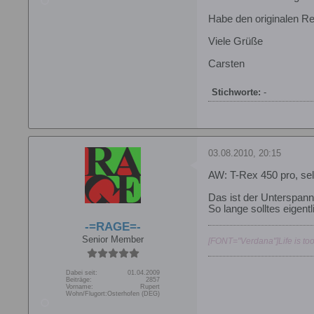
Habe den originalen R
Viele Grüße
Carsten
Stichworte:
-
03.08.2010, 20:15
AW: T-Rex 450 pro, s
Das ist der Unterspan
So lange solltes eigentl
-=RAGE=-
Senior Member
[FONT="Verdana"]Life is too
Dabei seit:
01.04.2009
Beiträge:
2857
Vorname:
Rupert
Wohn/Flugort:
Osterhofen (DEG)