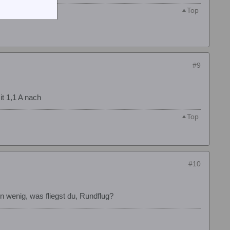
Top
#9
it 1,1 A nach
Top
#10
n wenig, was fliegst du, Rundflug?