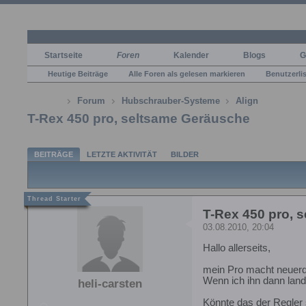
Startseite
Foren
Kalender
Blogs
G
Heutige Beiträge
Alle Foren als gelesen markieren
Benutzerli
Forum
Hubschrauber-Systeme
Align
T-Rex 450 pro, seltsame Geräusche
BEITRÄGE
LETZTE AKTIVITÄT
BILDER
T-Rex 450 pro, 
03.08.2010, 20:04
Hallo allerseits,
mein Pro macht neuerdi
Wenn ich ihn dann lan
heli-carsten
Könnte das der Regler 