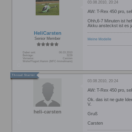
03.08.2010, 20:24
AW: T-Rex 450 pro, s
Ohh,6-7 Minuten ist he
Akku ansteckst ist es j
HeliCarsten
Senior Member
Meine Modelle
Dabei seit:
06.03.2010
Beiträge:
3229
Vorname:
Carsten
Wohn/Flugort:
Hamm (MFC-Immelmann)
03.08.2010, 20:24
AW: T-Rex 450 pro, s
Ok. das ist ne gute Id
V.
heli-carsten
Gruß
Carsten