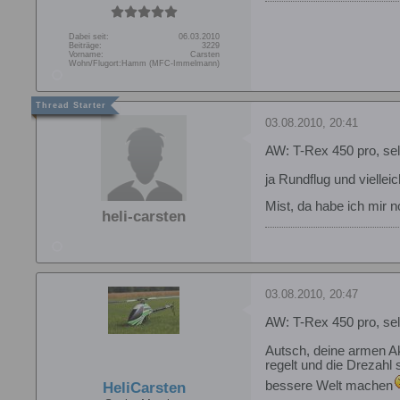
Dabei seit:
06.03.2010
Beiträge:
3229
Vorname:
Carsten
Wohn/Flugort:
Hamm (MFC-Immelmann)
03.08.2010, 20:41
AW: T-Rex 450 pro, s
ja Rundflug und viellei
Mist, da habe ich mir 
heli-carsten
03.08.2010, 20:47
AW: T-Rex 450 pro, s
Autsch, deine armen Ak
regelt und die Drezahl
bessere Welt machen
HeliCarsten