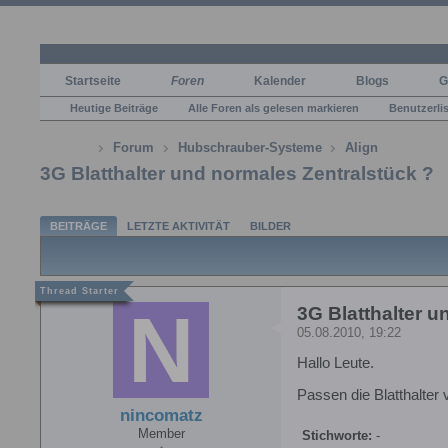
Startseite
Foren
Kalender
Blogs
G
Heutige Beiträge
Alle Foren als gelesen markieren
Benutzerli
Forum
Hubschrauber-Systeme
Align
3G Blatthalter und normales Zentralstück ?
BEITRÄGE
LETZTE AKTIVITÄT
BILDER
3G Blatthalter u
05.08.2010, 19:22
Hallo Leute.
Passen die Blatthalter
nincomatz
Member
Stichworte:
-