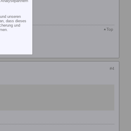
 Analysepartnern
und unseren
an, dass dieses
icherung und
Top
mmen.
#4