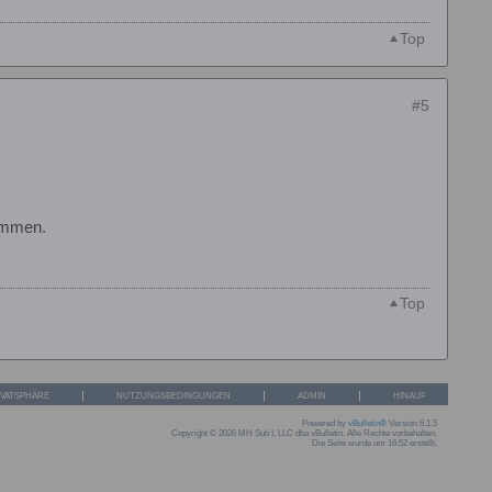
Top
#5
kommen.
Top
IVATSPHÄRE
NUTZUNGSBEDINGUNGEN
ADMIN
HINAUF
Powered by
vBulletin®
Version 6.1.5
Copyright © 2026 MH Sub I, LLC dba vBulletin. Alle Rechte vorbehalten.
Die Seite wurde um 16:52 erstellt.