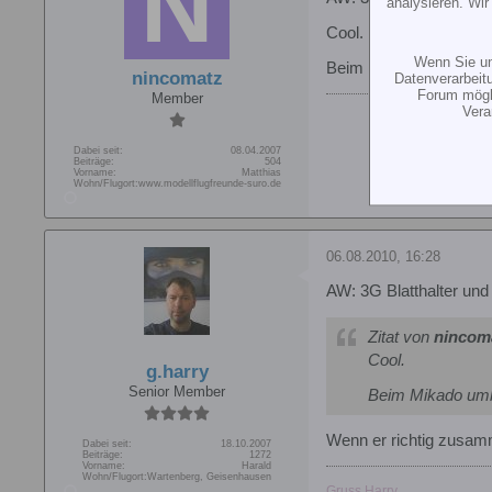
analysieren. Wi
Cool.
Wenn Sie un
Beim Mikado umbausatz 
nincomatz
Datenverarbeit
Forum mögli
Member
Vera
Dabei seit:
08.04.2007
Beiträge:
504
Vorname:
Matthias
Wohn/Flugort:
www.modellflugfreunde-suro.de
06.08.2010, 16:28
AW: 3G Blatthalter und
Zitat von
nincom
Cool.
g.harry
Senior Member
Beim Mikado umba
Wenn er richtig zusamm
Dabei seit:
18.10.2007
Beiträge:
1272
Vorname:
Harald
Wohn/Flugort:
Wartenberg, Geisenhausen
Gruss Harry