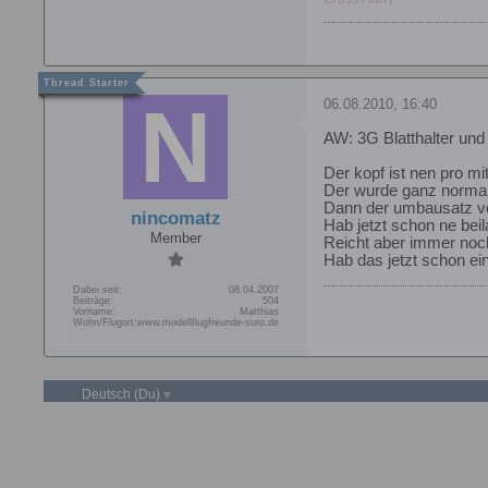
06.08.2010, 16:40
AW: 3G Blatthalter und
Der kopf ist nen pro mit 
Der wurde ganz normal
Dann der umbausatz von
nincomatz
Hab jetzt schon ne bei
Member
Reicht aber immer noch
Hab das jetzt schon ein
Dabei seit:
08.04.2007
Beiträge:
504
Vorname:
Matthias
Wohn/Flugort:
www.modellflugfreunde-suro.de
Deutsch (Du)