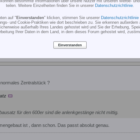
r können bestimmte Informationen über unsere Nutzer mit unseren Werbe- und
teilen. Weitere Einzelheiten finden Sie in unserer
Datenschutzrichtlinie
.
ten auf "
Einverstanden
" klicken, stimmen Sie unserer
Datenschutzrichtlinie
für den 600er sind die anlenkgestänge nicht mittig.
ungs- und Cookie-Praktiken wie dort beschrieben zu. Sie erkennen außerdem 
cherweise außerhalb Ihres Landes gehostet wird und Sie der Erhebung, Spe
rbeitung Ihrer Daten in dem Land, in dem dieses Forum gehostet wird, zusti
Einverstanden
 normales Zentralstück ?
atz
usatz für den 600er sind die anlenkgestänge nicht mittig.
engebaut ist , dann schon. Das passt absolut genau.