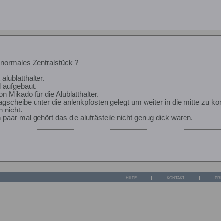
 normales Zentralstück ?
alublatthalter.
 aufgebaut.
 Mikado für die Alublatthalter.
lagscheibe unter die anlenkpfosten gelegt um weiter in die mitte zu 
 nicht.
 paar mal gehört das die alufrästeile nicht genug dick waren.
HILFE
KONTAKT
PR