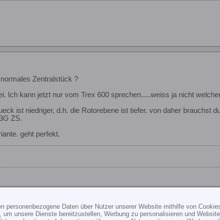
 normales Zentralstück ?
i. Ich kann jetzt nur vom Trex 600 sprechen.....weiss ja nicht welche
eck ist niedriger, d.h. die Rotorebene ist tiefer. von daher brauchs
 3G ZS.
iante. geht perfekt.
ten personenbezogene Daten über Nutzer unserer Website mithilfe von Cookie
, um unsere Dienste bereitzustellen, Werbung zu personalisieren und Websitea
 normales Zentralstück ?