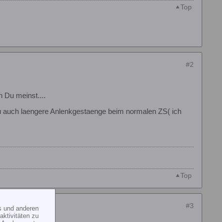
Top
#2
n Du meinst....
t du auch laengere Anlenkgestaenge beim normalen ZS( ich
Top
#3
s und anderen
ktivitäten zu