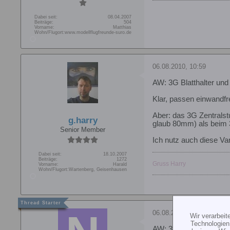
Dabei seit:
08.04.2007
Beiträge:
504
Vorname:
Matthias
Wohn/Flugort:
www.modellflugfreunde-suro.de
06.08.2010, 10:59
AW: 3G Blatthalter und
Klar, passen einwandfre
Aber: das 3G Zentralstu
g.harry
glaub 80mm) als beim
Senior Member
Ich nutz auch diese Var
Dabei seit:
18.10.2007
Beiträge:
1272
Gruss Harry
Vorname:
Harald
Wohn/Flugort:
Wartenberg, Geisenhausen
06.08.2010, 16:17
Wir verarbei
Technologien
AW: 3G Blatthalter und