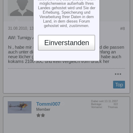
möglicherweise außerhalb Ihres
Landes gehostet wird und Sie der
Erhebung, Speicherung und
Verarbeitung Ihrer Daten in dem
Land, in dem dieses Forum
gehostet wird, zustimmen.
31.08.2010, 13:38
#8
AW: Turnigy Akku-Auswahl für T-Rex 450pro
Einverstanden
hi , habe mir die turnigy 2200 40/50C bestellt und die passen
auch unter die haube, habe jedoch schon von anfang an
neue löcher gebohrt. für mich die besten akkus. habe auch
kokams 2100 30C und kein vergleich vom druck her
Top
Dabei seit:
13.11.2007
Tommi007
Beiträge:
322
Vorname:
Thomas
Member