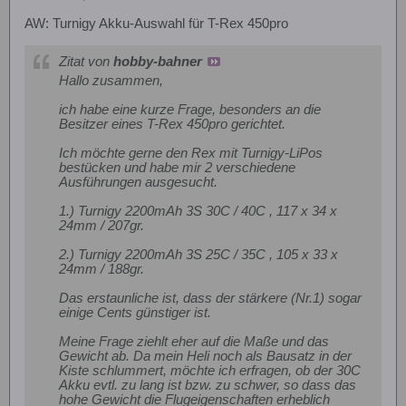
AW: Turnigy Akku-Auswahl für T-Rex 450pro
Zitat von
hobby-bahner
Hallo zusammen,
ich habe eine kurze Frage, besonders an die
Besitzer eines T-Rex 450pro gerichtet.
Ich möchte gerne den Rex mit Turnigy-LiPos
bestücken und habe mir 2 verschiedene
Ausführungen ausgesucht.
1.) Turnigy 2200mAh 3S 30C / 40C , 117 x 34 x
24mm / 207gr.
2.) Turnigy 2200mAh 3S 25C / 35C , 105 x 33 x
24mm / 188gr.
Das erstaunliche ist, dass der stärkere (Nr.1) sogar
einige Cents günstiger ist.
Meine Frage ziehlt eher auf die Maße und das
Gewicht ab. Da mein Heli noch als Bausatz in der
Kiste schlummert, möchte ich erfragen, ob der 30C
Akku evtl. zu lang ist bzw. zu schwer, so dass das
hohe Gewicht die Flugeigenschaften erheblich