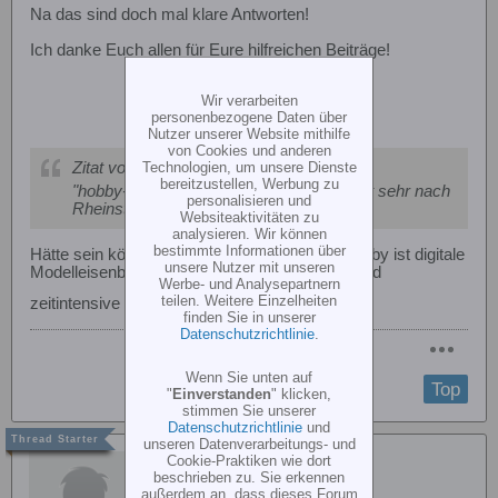
Na das sind doch mal klare Antworten!
Ich danke Euch allen für Eure hilfreichen Beiträge!
Wir verarbeiten
personenbezogene Daten über
Nutzer unserer Website mithilfe
von Cookies und anderen
Technologien, um unsere Dienste
Zitat von
Hubbitesi
bereitzustellen, Werbung zu
"hobby-bahner" und "Mainz" --> das klingt sehr nach
personalisieren und
Rheinstr. bzw. DB SR-D*
Websiteaktivitäten zu
analysieren. Wir können
bestimmte Informationen über
Hätte sein können aber nein, mein zweites Hobby ist digitale
unsere Nutzer mit unseren
Modelleisenbahn. Also alles nicht so kosten- und
Werbe- und Analysepartnern
teilen. Weitere Einzelheiten
zeitintensive Hobbys.
finden Sie in unserer
Datenschutzrichtlinie
.
Wenn Sie unten auf
Top
"
Einverstanden
" klicken,
stimmen Sie unserer
Datenschutzrichtlinie
und
unseren Datenverarbeitungs- und
rex450pro
Cookie-Praktiken wie dort
beschrieben zu. Sie erkennen
außerdem an, dass dieses Forum