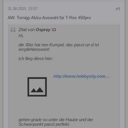
31.08.2010, 13:57
#9
AW: Turnigy Akku-Auswahl für T-Rex 450pro
Zitat von
Osprey
Hi,
die 30er hat nen Kumpel, das passt un d ist
empfehlenswert!
ich flieg diese hier:
http://www.hobbycity.com/hobbycity/store/uh_viewItem.asp?idProduct=7365
gehen grade so unter die Haube und der
Schwerpunkt passt perfekt.