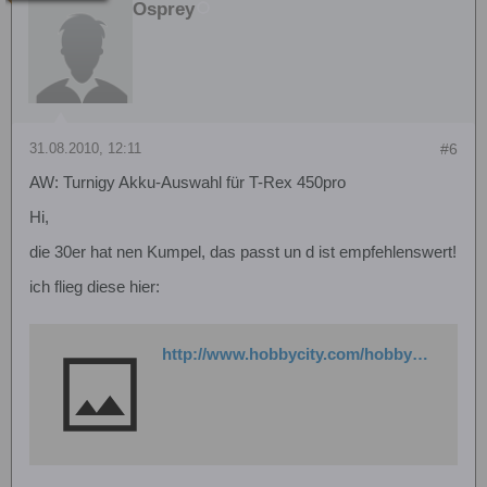
Osprey
31.08.2010, 12:11
#6
AW: Turnigy Akku-Auswahl für T-Rex 450pro
Hi,
die 30er hat nen Kumpel, das passt un d ist empfehlenswert!
ich flieg diese hier:
http://www.hobbycity.com/hobbycity/store/uh_viewItem.asp?idProduct=7365