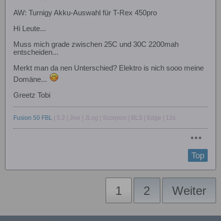
AW: Turnigy Akku-Auswahl für T-Rex 450pro
Hi Leute...
Muss mich grade zwischen 25C und 30C 2200mah
entscheiden...
Merkt man da nen Unterschied? Elektro is nich sooo meine
Domäne...
Greetz Tobi
Fusion 50 FBL
| 5.2 | Jive | JLog | Scorpion | BLS | Edge | 12s
Top
1
2
Weiter