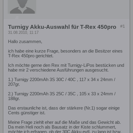
Turnigy Akku-Auswahl für T-Rex 450pro
#1
31.08.2010, 11:17
Hallo zusammen,
ich habe eine kurze Frage, besonders an die Besitzer eines
T-Rex 450pro gerichtet.
Ich möchte gerne den Rex mit Turnigy-LiPos bestücken und
habe mir 2 verschiedene Ausführungen ausgesucht.
1.) Turnigy 2200mAh 3S 30C / 40C , 117 x 34 x 24mm /
207gr.
2.) Turnigy 2200mAh 3S 25C / 35C , 105 x 33 x 24mm /
188gr.
Das erstaunliche ist, dass der stärkere (Nr.1) sogar einige
Cents günstiger ist.
Meine Frage ziehlt eher auf die Maße und das Gewicht ab.
Da mein Heli noch als Bausatz in der Kiste schlummert,
möchte ich erfragen, ob der 30C Akku evtl. zu lang ist bzw.