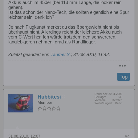
Akkus auch im 450er (bei 113 mm Länge, die locker rein
gehen).
Ist das schon der Nano-Tech, die sollten eigentlich eine Spur
leichter sein, denk ich?
Je nach Flugkunst merkst du das ßbergewicht nicht bis
überhaupt nicht. Allerdings reicht der leichtere Akku auch
vom C-Wert her. Ich würde trotzdem den schwereren,
langlebigeren nehmen, grad als Rundflieger.
Zuletzt geändert von
Taumel S.
;
31.08.2010, 11:42
.
Top
Dabei seit:
20.11.2008
Hubbitesi
Beiträge:
333
Vorname:
Kersten
Member
Wohn/Flugort:
Berlin
31.08.2010, 12:07
#4