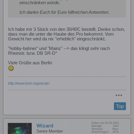
einschränken würde.
Ich danke Euch für Eure hilfreichen Antworten.
Ich habe mir 3 Stück von den 30/40C bestellt. Denke schon,
dass man die unter die Haube des Pro bekommt. Vom
Gewicht her wird da nix "erheblich" eingeschränkt.
"hobby-bahner" und "Mainz" --> das klingt sehr nach
Rheinstr. bzw. DB SR-D*
Viele Grüße aus Berlin
http://www.bvm-ragow.de/
Top
Dabei seit:
04.05.2010
Wizard
Beiträge:
1441
Vorname:
Marc
Senior Member
Wohn/Flugort:
MTK