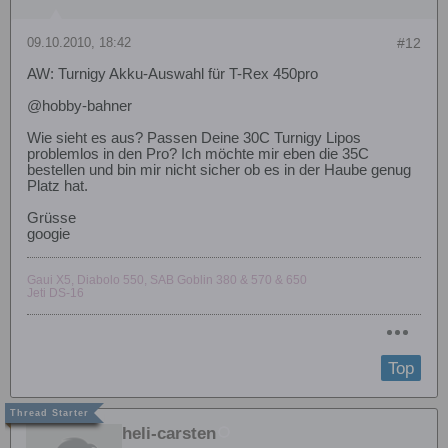
09.10.2010, 18:42
#12
AW: Turnigy Akku-Auswahl für T-Rex 450pro
@hobby-bahner
Wie sieht es aus? Passen Deine 30C Turnigy Lipos
problemlos in den Pro? Ich möchte mir eben die 35C
bestellen und bin mir nicht sicher ob es in der Haube genug
Platz hat.
Grüsse
googie
Gaui X5, Diabolo 550, SAB Goblin 380 & 570 & 650
Jeti DS-16
Top
heli-carsten