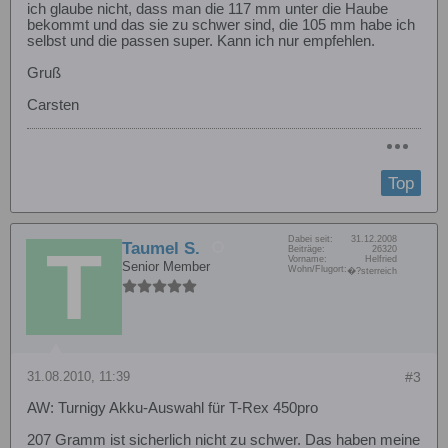
ich glaube nicht, dass man die 117 mm unter die Haube
bekommt und das sie zu schwer sind, die 105 mm habe ich
selbst und die passen super. Kann ich nur empfehlen.
Gruß
Carsten
Top
Dabei seit:
31.12.2008
Taumel S.
Beiträge:
26320
Vorname:
Helfried
Senior Member
Wohn/Flugort:
�?sterreich
31.08.2010, 11:39
#3
AW: Turnigy Akku-Auswahl für T-Rex 450pro
207 Gramm ist sicherlich nicht zu schwer. Das haben meine