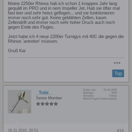
Meine 2250er Rhinos hab ich schon 1 knappes Jahr lang
gequält im PRO und in nem Impeller Jet. Hab sie öfter mal
fast leer und sehr heiss geflogen... und sie funktionieren
immer noch sehr gut. Keine geblähten Zellen, kaum
Zellendrift und immer noch sehr hoher Druck auch noch
gegen Ende des Fluges.
Jetzt habe ich 4 neue 2200er Turnigys mit 40C die gegen die
Rhinos 'antreten' müssen.
Gruß Kai
Top
Dabei seit:
28.04.2005
_Tobi_
Beiträge:
3829
Vorname:
Tobias
Senior Member
Wohn/Flugort:
Südwestpfalz
16.11.2010, 20:51
#15