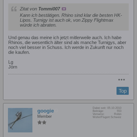
Zitat von
Tommi007
Kann ich bestätigen. Rhino sind klar die besten HK-
Lipos. Turnigy ist auch ok, von Zippy Flightmax
würde ich abraten.
Und genau das meine ich jetzt mitlerweile auch. Ich habe
Rhinos, die wesentlich älter sind als manche Turnigys, aber
noch viel besser in Schuss. Ich werde in Zukunft nur noch
die kaufen.
Lg
Jörn
Top
Dabei seit:
05.10.2010
googie
Beiträge:
553
Vorname:
Robin
Member
Wohn/Flugort:
Schweiz