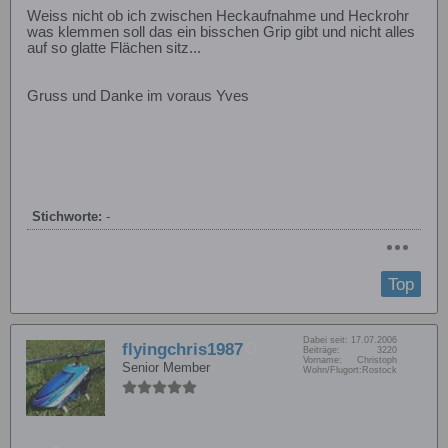
Weiss nicht ob ich zwischen Heckaufnahme und Heckrohr
was klemmen soll das ein bisschen Grip gibt und nicht alles
auf so glatte Flächen sitz...
Gruss und Danke im voraus Yves
Stichworte:
-
Top
Dabei seit:
17.07.2006
flyingchris1987
Beiträge:
3220
Vorname:
Christoph
Senior Member
Wohn/Flugort:
Rostock