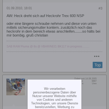
01.09.2010, 18:01
#3
AW: Heck dreht sich auf Heckrohr Trex 600 NSP
oder eine längere schraube nehmen und diese von unten
mittels sicherungsmutter kontern. zusätzlich noch das
heckrohr in dem bereich etwas anschleifen........so hälts bei
mir bombig. gruß christian
SAB RAW Piuma @ 8s @ VBAR/NEO; BK117 in progress..........
Top
Dabei seit:
14.08.2005
Uwe Z.
Beiträge:
9887
Vorname:
Uwe
Senior Member
Wir verarbeiten
personenbezogene Daten über
Nutzer unserer Website mithilfe
von Cookies und anderen
Technologien, um unsere Dienste
bereitzustellen, Werbung zu