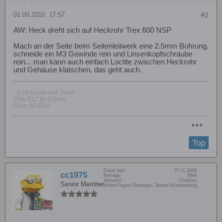
01.09.2010, 17:57
#2
AW: Heck dreht sich auf Heckrohr Trex 600 NSP
Mach an der Seite beim Seitenleitwerk eine 2.5mm Bohrung,
schneide ein M3 Gewinde rein und Linsenkopfschraube
rein... man kann auch einfach Loctite zwischen Heckrohr
und Gehäuse klatschen, das geht auch.
- East Coast Heli Team -
Vibe E12 Ito Edition
Rave 90 ENV
Top
Dabei seit:
27.11.2008
cc1975
Beiträge:
3864
Vorname:
Christian
Senior Member
Wohn/Flugort:
Dettingen, Baden-Württemberg