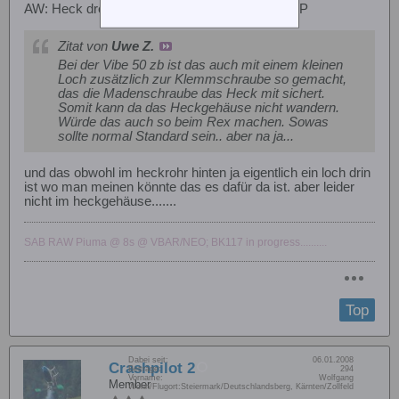
AW: Heck dreht sich auf Heckrohr Trex 600 NSP
Zitat von
Uwe Z.
Bei der Vibe 50 zb ist das auch mit einem kleinen
Loch zusätzlich zur Klemmschraube so gemacht,
das die Madenschraube das Heck mit sichert.
Somit kann da das Heckgehäuse nicht wandern.
Würde das auch so beim Rex machen. Sowas
sollte normal Standard sein.. aber na ja...
und das obwohl im heckrohr hinten ja eigentlich ein loch drin
ist wo man meinen könnte das es dafür da ist. aber leider
nicht im heckgehäuse.......
SAB RAW Piuma @ 8s @ VBAR/NEO; BK117 in progress..........
Top
Dabei seit:
06.01.2008
Crashpilot 2
Beiträge:
294
Vorname:
Wolfgang
Member
Wohn/Flugort:
Steiermark/Deutschlandsberg, Kärnten/Zollfeld