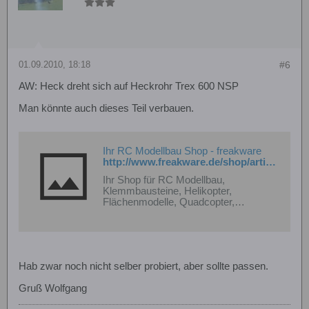
01.09.2010, 18:18
#6
AW: Heck dreht sich auf Heckrohr Trex 600 NSP
Man könnte auch dieses Teil verbauen.
Ihr RC Modellbau Shop - freakware
http://www.freakware.de/shop/artikeldetails.php?show_artikel=34477
Ihr Shop für RC Modellbau,
Klemmbausteine, Helikopter,
Flächenmodelle, Quadcopter,
Multicopter, RC Cars, Align, CaDA,
SAB, Shape, LiPolar, RC-Ware und
vieles mehr...
Hab zwar noch nicht selber probiert, aber sollte passen.
Gruß Wolfgang