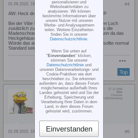
personalisieren und
01.09.2010, 18:09
#4
Websiteaktivitäten zu
analysieren. Wir können
AW: Heck dreht sich auf Heckrohr Trex 600 NSP
bestimmte Informationen über
unsere Nutzer mit unseren
Bei der Vibe 50 zb ist das auch mit einem kleinen Loch
Werbe- und Analysepartnern
zusätzlich zur Klemmschraube so gemacht, das die
teilen. Weitere Einzelheiten
Madenschraube das Heck mit sichert. Somit kann da das
finden Sie in unserer
Heckgehäuse nicht wandern.
Datenschutzrichtlinie
.
Würde das auch so beim Rex machen. Sowas sollte normal
Standard sein.. aber na ja...
Wenn Sie unten auf
"
Einverstanden
" klicken,
stimmen Sie unserer
Datenschutzrichtlinie
und
unseren Datenverarbeitungs- und
Top
Cookie-Praktiken wie dort
beschrieben zu. Sie erkennen
außerdem an, dass dieses Forum
möglicherweise außerhalb Ihres
Dabei seit:
27.11.2008
cc1975
Landes gehostet wird und Sie der
Beiträge:
3864
Vorname:
Christian
Erhebung, Speicherung und
Senior Member
Wohn/Flugort:
Dettingen, Baden-Württemberg
Verarbeitung Ihrer Daten in dem
Land, in dem dieses Forum
gehostet wird, zustimmen.
Einverstanden
01.09.2010, 18:13
#5