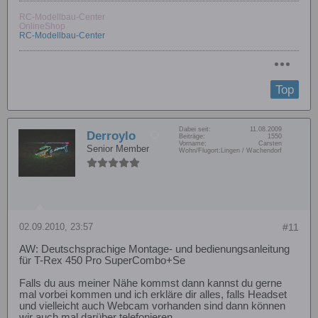
RC-Modellbau-Center
OnlineShop
RC-Modellbau-Center
Top
Dabei seit:
11.08.2009
Derroylo
Beiträge:
1550
Vorname:
Carsten
Senior Member
Wohn/Flugort:
Lingen / Wachendorf
02.09.2010, 23:57
#11
AW: Deutschsprachige Montage- und bedienungsanleitung
für T-Rex 450 Pro SuperCombo+Se
Falls du aus meiner Nähe kommst dann kannst du gerne
mal vorbei kommen und ich erkläre dir alles, falls Headset
und vielleicht auch Webcam vorhanden sind dann können
wir auch mal darüber telefonieren.