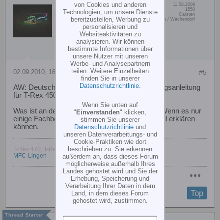
von Cookies und anderen
Dabei seit:
11.08.2009
Derroylo
Beiträge:
1550
Technologien, um unsere Dienste
Vorname:
Carsten
Senior Member
bereitzustellen, Werbung zu
Wohn/Flugort:
Lingen / Wachendorf
personalisieren und
Websiteaktivitäten zu
analysieren. Wir können
bestimmte Informationen über
unsere Nutzer mit unseren
Werbe- und Analysepartnern
teilen. Weitere Einzelheiten
02.09.2010, 16:45
#5
finden Sie in unserer
Datenschutzrichtlinie
.
AW: Deutschsprachige Montage- und bedienungsanleitung
für T-Rex 450 Pro SuperCombo+Se
Wenn Sie unten auf
Was ist an der Anleitung denn für dich unklar? Wenn es nur
"
Einverstanden
" klicken,
einige Fachbegriffe sind sollte man die ja schnell erklären
stimmen Sie unserer
Datenschutzrichtlinie
und
können.
unseren Datenverarbeitungs- und
Cookie-Praktiken wie dort
beschrieben zu. Sie erkennen
T-Rex 470, T-Rex 700, Aurora 9x
außerdem an, dass dieses Forum
MFC-Lingen
möglicherweise außerhalb Ihres
Landes gehostet wird und Sie der
Erhebung, Speicherung und
Verarbeitung Ihrer Daten in dem
Top
Land, in dem dieses Forum
gehostet wird, zustimmen.