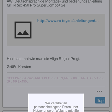
AW: Deutschsprachige Montage- und bedienungsanleitung
für T-Rex 450 Pro SuperCombo+Se
http://www.rc-toy.de/anleitungen/align_regler_setup.pdf
Hier hast mal wie man die Align Regler Progt.
Grüße Karsten
GOBLIN-700-Comp-T-REX DFC 700 E+N,T-REX 800E PRO,FORZA 700
JR , T-REX450L
Top
Wir verarbeiten
personenbezogene Daten über
Nutzer unserer Website mithilfe