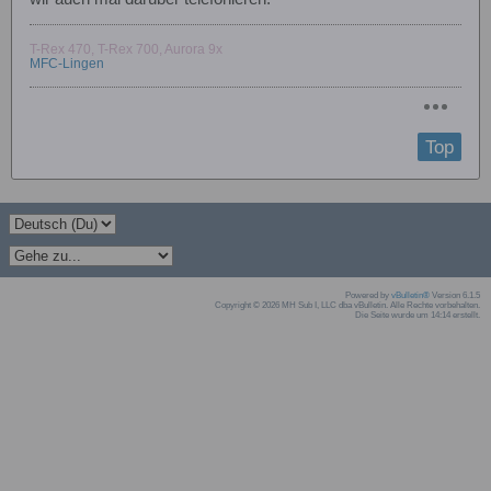
T-Rex 470, T-Rex 700, Aurora 9x
MFC-Lingen
Top
Powered by
vBulletin®
Version 6.1.5
Copyright © 2026 MH Sub I, LLC dba vBulletin. Alle Rechte vorbehalten.
Die Seite wurde um 14:14 erstellt.