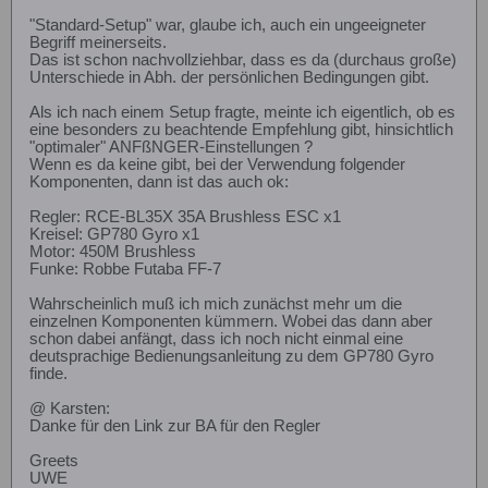
"Standard-Setup" war, glaube ich, auch ein ungeeigneter
Begriff meinerseits.
Das ist schon nachvollziehbar, dass es da (durchaus große)
Unterschiede in Abh. der persönlichen Bedingungen gibt.
Als ich nach einem Setup fragte, meinte ich eigentlich, ob es
eine besonders zu beachtende Empfehlung gibt, hinsichtlich
"optimaler" ANFßNGER-Einstellungen ?
Wenn es da keine gibt, bei der Verwendung folgender
Komponenten, dann ist das auch ok:
Regler: RCE-BL35X 35A Brushless ESC x1
Kreisel: GP780 Gyro x1
Motor: 450M Brushless
Funke: Robbe Futaba FF-7
Wahrscheinlich muß ich mich zunächst mehr um die
einzelnen Komponenten kümmern. Wobei das dann aber
schon dabei anfängt, dass ich noch nicht einmal eine
deutsprachige Bedienungsanleitung zu dem GP780 Gyro
finde.
@ Karsten:
Danke für den Link zur BA für den Regler
Greets
UWE