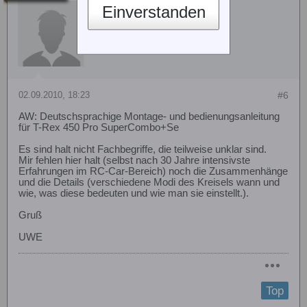
Formular1
Einverstanden
02.09.2010, 18:23
#6
AW: Deutschsprachige Montage- und bedienungsanleitung
für T-Rex 450 Pro SuperCombo+Se
Es sind halt nicht Fachbegriffe, die teilweise unklar sind.
Mir fehlen hier halt (selbst nach 30 Jahre intensivste
Erfahrungen im RC-Car-Bereich) noch die Zusammenhänge
und die Details (verschiedene Modi des Kreisels wann und
wie, was diese bedeuten und wie man sie einstellt.).
Gruß
UWE
Top