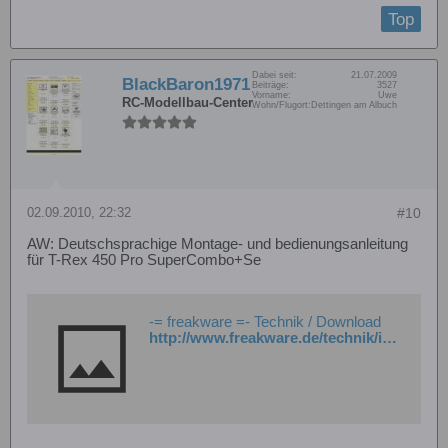
Top
Dabei seit:
21.07.2009
BlackBaron1971
Beiträge:
3527
Vorname:
Uwe
RC-Modellbau-Center
Wohn/Flugort:
Dettingen am Albuch
02.09.2010, 22:32
#10
AW: Deutschsprachige Montage- und bedienungsanleitung
für T-Rex 450 Pro SuperCombo+Se
-= freakware =- Technik / Download
http://www.freakware.de/technik/index.php?dir=Align/T-Rex/