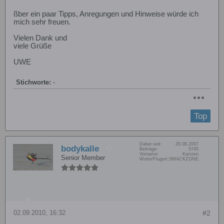
ßber ein paar Tipps, Anregungen und Hinweise würde ich
mich sehr freuen.
Vielen Dank und
viele Grüße
UWE
Stichworte:
-
Top
Dabei seit:
26.08.2007
bodykalle
Beiträge:
5745
Vorname:
Karsten
Senior Member
Wohn/Flugort:
SMACKZONE
02.09.2010, 16:32
#2