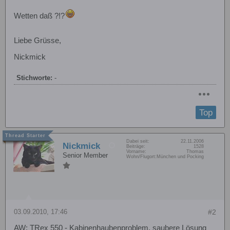
Wetten daß ?!?
Liebe Grüsse,
Nickmick
Stichworte:
-
Top
Dabei seit:
22.11.2006
Nickmick
Beiträge:
1528
Vorname:
Thomas
Senior Member
Wohn/Flugort:
München und Pocking
03.09.2010, 17:46
#2
AW: TRex 550 - Kabinenhaubenproblem, saubere Lösung