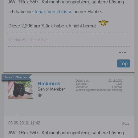
AW: TRex 550 - Kabinenhaubenproblem, saubere Lösung
Ich habe die
Tenax-Verschlüsse
an der Haube.
Diese 2,20€ pro Stück habe ich nicht bereut
Voodoo 600 Mini V-Stabi
Top
Dabei seit:
22.11.2006
Nickmick
Beiträge:
1528
Vorname:
Thomas
Senior Member
Wohn/Flugort:
München und Pocking
05.09.2010, 11:42
#13
AW: TRex 550 - Kabinenhaubenproblem, saubere Lösung