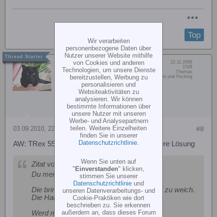
Top
Wir verarbeiten
personenbezogene Daten über
Nutzer unserer Website mithilfe
von Cookies und anderen
Dabei seit:
22.11.2006
Nickmick
Beiträge:
1528
Technologien, um unsere Dienste
Vorname:
Thomas
Senior Member
bereitzustellen, Werbung zu
Wohn/Flugort:
München und Pocking
personalisieren und
Websiteaktivitäten zu
analysieren. Wir können
bestimmte Informationen über
unsere Nutzer mit unseren
Werbe- und Analysepartnern
teilen. Weitere Einzelheiten
03.09.2010, 22:14
#8
finden Sie in unserer
Datenschutzrichtlinie
.
AW: TRex 550 - Kabinenhaubenproblem, saubere Lösung
Wenn Sie unten auf
Zitat von
D_U_K_E
"
Einverstanden
" klicken,
Du meinst die Abstandshalter... oder ?
stimmen Sie unserer
Datenschutzrichtlinie
und
Die bringen zwar was, sind aber nen bissi zu weich.
unseren Datenverarbeitungs- und
Die Haube drückts immer wieder dran.
Cookie-Praktiken wie dort
beschrieben zu. Sie erkennen
außerdem an, dass dieses Forum
Werd mal schauen ob sich da was mit