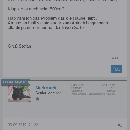
Klappt das auch beim 500er ?
Hab nämlich das Problem das die Haube "lebt".
An und an fühlt sie sich sehr zum Antrieb hingezogen....
allerdings immer nur auf der linken Seite.
Gruß Stefan
Top
Dabei seit:
22.11.2006
Nickmick
Beiträge:
1528
Vorname:
Thomas
Senior Member
Wohn/Flugort:
München und Pocking
03.09.2010, 21:22
#5