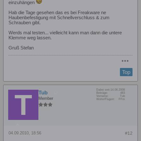
einzuhängen
Hab die Tage gesehen das es bei Freakware ne
Haubenbefestigung mit Schnellverschluss & zum
Schrauben gibt.
Werds mal testen... vielleicht kann man dann die untere
Klemme weg lassen.
Gruß Stefan
Top
Dabei seit:
14.06.2008
Tub
Beiträge:
483
Vorname:
Tub
Member
Wohn/Flugort:
FFm
04.09.2010, 18:56
#12