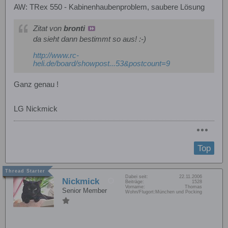
AW: TRex 550 - Kabinenhaubenproblem, saubere Lösung
Zitat von
bronti
da sieht dann bestimmt so aus! :-)
http://www.rc-
heli.de/board/showpost...53&postcount=9
Ganz genau !
LG Nickmick
Top
Dabei seit:
22.11.2006
Nickmick
Beiträge:
1528
Vorname:
Thomas
Senior Member
Wohn/Flugort:
München und Pocking