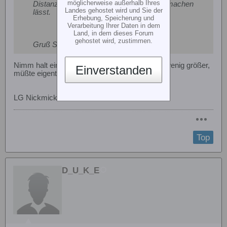
möglicherweise außerhalb Ihres
Distanzscheiben oder anderen Gummis machen
Landes gehostet wird und Sie der
lässt.
Erhebung, Speicherung und
Verarbeitung Ihrer Daten in dem
Land, in dem dieses Forum
gehostet wird, zustimmen.
Gruß Stefan
Nimm halt einfach die vom 600er, die sind ein wenig größer,
Einverstanden
müßte eigentlich funzen !
LG Nickmick
Top
D_U_K_E