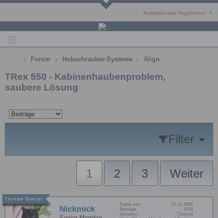
Anmelden oder Registrieren
Forum
Hubschrauber-Systeme
Align
TRex 550 - Kabinenhaubenproblem,
saubere Lösung
Filter
1
2
3
Weiter
Dabei seit:
22.11.2006
Nickmick
Beiträge:
1528
Vorname:
Thomas
Senior Member