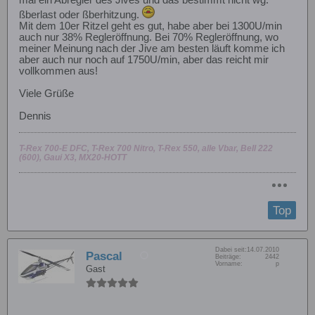
ßberlast oder ßberhitzung.
Mit dem 10er Ritzel geht es gut, habe aber bei 1300U/min
auch nur 38% Regleröffnung. Bei 70% Regleröffnung, wo
meiner Meinung nach der Jive am besten läuft komme ich
aber auch nur noch auf 1750U/min, aber das reicht mir
vollkommen aus!
Viele Grüße
Dennis
T-Rex 700-E DFC, T-Rex 700 Nitro, T-Rex 550, alle Vbar, Bell 222
(600), Gaui X3, MX20-HOTT
Top
Dabei seit:
14.07.2010
Pascal
Beiträge:
2442
Vorname:
p
Gast