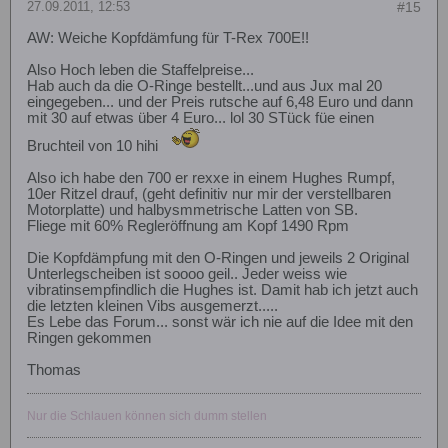
27.09.2011, 12:53
#15
AW: Weiche Kopfdämfung für T-Rex 700E!!
Also Hoch leben die Staffelpreise...
Hab auch da die O-Ringe bestellt...und aus Jux mal 20
eingegeben... und der Preis rutsche auf 6,48 Euro und dann
mit 30 auf etwas über 4 Euro... lol 30 STück füe einen
Bruchteil von 10 hihi
Also ich habe den 700 er rexxe in einem Hughes Rumpf,
10er Ritzel drauf, (geht definitiv nur mir der verstellbaren
Motorplatte) und halbysmmetrische Latten von SB.
Fliege mit 60% Regleröffnung am Kopf 1490 Rpm
Die Kopfdämpfung mit den O-Ringen und jeweils 2 Original
Unterlegscheiben ist soooo geil.. Jeder weiss wie
vibratinsempfindlich die Hughes ist. Damit hab ich jetzt auch
die letzten kleinen Vibs ausgemerzt.....
Es Lebe das Forum... sonst wär ich nie auf die Idee mit den
Ringen gekommen
Thomas
Nur die Schlauen können sich dumm stellen