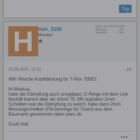
Top
Dabei seit:
24.03.2008
Heli_5200
Beiträge:
220
Vorname:
Otto
Member
19.09.2010, 13:12
#4
AW: Weiche Kopfdämfung für T-Rex 700E!!
Hi Markus,
habe die Dämpfung auch umgebaut, O-Ringe mit dem Link
bestellt kamen aber als shore 75. Mit orginalen 1mm
Scheiben war die Dämpfung zu weich, habe dann 2mm
Messingscheiben (Fitchenringe für Türen) aus dem
Baumarkt genommen dann wars ok.
Gruß Heli