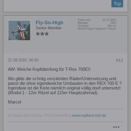
Top
Dabei seit:
15.12.2003
Fly-So-High
Beiträge:
2923
Vorname:
Marcel
Senior Member
Wohn/Flugort:
Vogtland / Plauen
21.09.2010, 08:50
#12
AW: Weiche Kopfdämfung für T-Rex 700E!!
Wo gibts die schräg verzahnten Räder/Untersetzung und
passt die ohne irgendwelche Umbauten in den REX 700 E ?
Irgendwie ist die Kiste nämlich original völlig doof untersetzt
(Modul 1 - 12er Ritzel auf 115er Hauptzahnrad).
Marcel
Ich fliege Heli, Fläche, FPV & Fesselflug
www.vogtland-heli.de