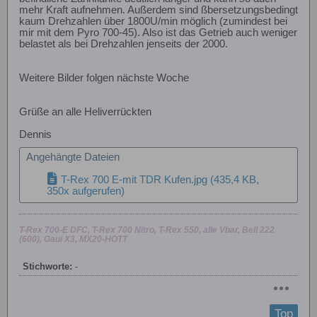
mehr Kraft aufnehmen. Außerdem sind ßbersetzungsbedingt
kaum Drehzahlen über 1800U/min möglich (zumindest bei
mir mit dem Pyro 700-45). Also ist das Getrieb auch weniger
belastet als bei Drehzahlen jenseits der 2000.
Weitere Bilder folgen nächste Woche
Grüße an alle Heliverrückten
Dennis
Angehängte Dateien
T-Rex 700 E-mit TDR Kufen.jpg
(435,4 KB,
350x aufgerufen)
T-Rex 700-E DFC, T-Rex 700 Nitro, T-Rex 550, alle Vbar, Bell 222
(600), Gaui X3, MX20-HOTT
Stichworte:
-
Top