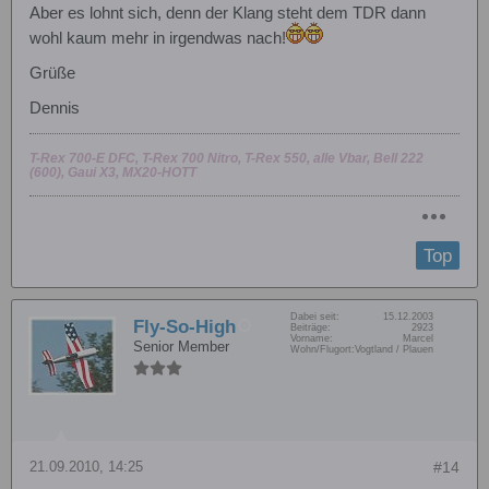
Aber es lohnt sich, denn der Klang steht dem TDR dann
wohl kaum mehr in irgendwas nach!
Grüße
Dennis
T-Rex 700-E DFC, T-Rex 700 Nitro, T-Rex 550, alle Vbar, Bell 222
(600), Gaui X3, MX20-HOTT
Top
Dabei seit:
15.12.2003
Fly-So-High
Beiträge:
2923
Vorname:
Marcel
Senior Member
Wohn/Flugort:
Vogtland / Plauen
21.09.2010, 14:25
#14