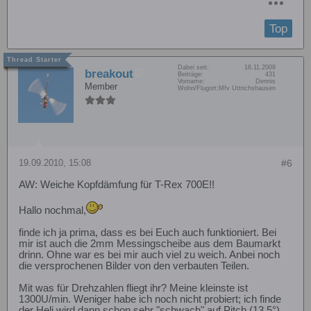
Top
Dabei seit:
16.11.2009
breakout
Beiträge:
431
Vorname:
Dennis
Member
Wohn/Flugort:
Mfv Uttrichshausen
19.09.2010, 15:08
#6
AW: Weiche Kopfdämfung für T-Rex 700E!!
Hallo nochmal,
finde ich ja prima, dass es bei Euch auch funktioniert. Bei
mir ist auch die 2mm Messingscheibe aus dem Baumarkt
drinn. Ohne war es bei mir auch viel zu weich. Anbei noch
die versprochenen Bilder von den verbauten Teilen.
Mit was für Drehzahlen fliegt ihr? Meine kleinste ist
1300U/min. Weniger habe ich noch nicht probiert; ich finde
der Heli wird dann schon sehr "schwach" auf Pitch (13,5°).