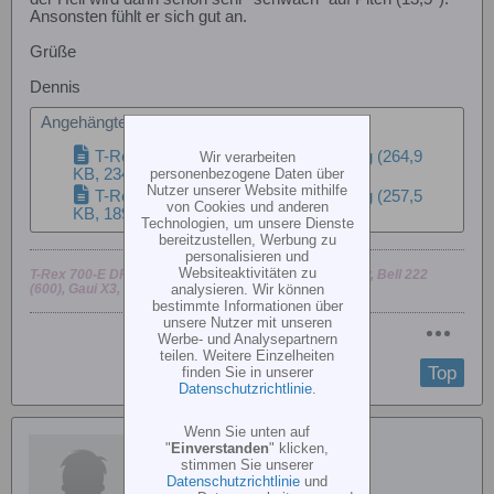
Ansonsten fühlt er sich gut an.
Grüße
Dennis
Angehängte Dateien
T-Rex 700 weiche Kopfdämpfung 1.jpg
(264,9
Wir verarbeiten
personenbezogene Daten über
KB, 234x aufgerufen)
Nutzer unserer Website mithilfe
T-Rex 700 weiche Kopfdämpfung 2.jpg
(257,5
von Cookies und anderen
KB, 189x aufgerufen)
Technologien, um unsere Dienste
bereitzustellen, Werbung zu
personalisieren und
Websiteaktivitäten zu
T-Rex 700-E DFC, T-Rex 700 Nitro, T-Rex 550, alle Vbar, Bell 222
analysieren. Wir können
(600), Gaui X3, MX20-HOTT
bestimmte Informationen über
unsere Nutzer mit unseren
Werbe- und Analysepartnern
teilen. Weitere Einzelheiten
Top
finden Sie in unserer
Datenschutzrichtlinie
.
Wenn Sie unten auf
Chefhandwerker
"
Einverstanden
" klicken,
stimmen Sie unserer
Datenschutzrichtlinie
und