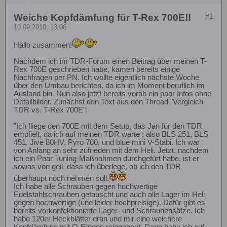
Weiche Kopfdämfung für T-Rex 700E!!
#1
10.09.2010, 13:06
Hallo zusammen!
Nachdem ich im TDR-Forum einen Beitrag über meinen T-
Rex 700E geschrieben habe, kamen bereits einige
Nachfragen per PN. Ich wollte eigentlich nächste Woche
über den Umbau berichten, da ich im Moment beruflich im
Ausland bin. Nun also jetzt bereits vorab ein paar Infos ohne
Detailbilder. Zunächst den Text aus den Thread "Vergleich
TDR vs. T-Rex 700E":
"Ich fliege den 700E mit dem Setup, das Jan für den TDR
empfielt, da ich auf meinen TDR warte ; also BLS 251, BLS
451, Jive 80HV, Pyro 700, und blue mini V-Stabi. Ich war
von Anfang an sehr zufrieden mit dem Heli. Jetzt, nachdem
ich ein Paar Tuning-Maßnahmen durchgefürt habe, ist er
sowas von geil, dass ich überlege, ob ich den TDR
überhaupt noch nehmen soll.
Ich habe alle Schrauben gegen hochwertige
Edelstahlschrauben getauscht und auch alle Lager im Heli
gegen hochwertige (und leider hochpreisige). Dafür gibt es
bereits vorkonfektionierte Lager- und Schraubensätze. Ich
habe 120er Heckblätter dran und mir eine weichere