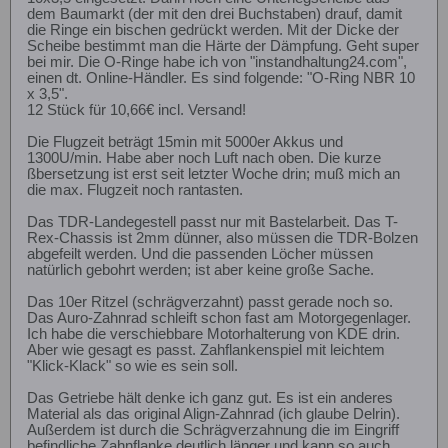
dem Baumarkt (der mit den drei Buchstaben) drauf, damit
die Ringe ein bischen gedrückt werden. Mit der Dicke der
Scheibe bestimmt man die Härte der Dämpfung. Geht super
bei mir. Die O-Ringe habe ich von "instandhaltung24.com",
einen dt. Online-Händler. Es sind folgende: "O-Ring NBR 10
x 3,5".
12 Stück für 10,66€ incl. Versand!
Die Flugzeit beträgt 15min mit 5000er Akkus und
1300U/min. Habe aber noch Luft nach oben. Die kurze
ßbersetzung ist erst seit letzter Woche drin; muß mich an
die max. Flugzeit noch rantasten.
Das TDR-Landegestell passt nur mit Bastelarbeit. Das T-
Rex-Chassis ist 2mm dünner, also müssen die TDR-Bolzen
abgefeilt werden. Und die passenden Löcher müssen
natürlich gebohrt werden; ist aber keine große Sache.
Das 10er Ritzel (schrägverzahnt) passt gerade noch so.
Das Auro-Zahnrad schleift schon fast am Motorgegenlager.
Ich habe die verschiebbare Motorhalterung von KDE drin.
Aber wie gesagt es passt. Zahflankenspiel mit leichtem
"Klick-Klack" so wie es sein soll.
Das Getriebe hält denke ich ganz gut. Es ist ein anderes
Material als das original Align-Zahnrad (ich glaube Delrin).
Außerdem ist durch die Schrägverzahnung die im Eingriff
befindliche Zahnflanke deutlich länger und kann so auch