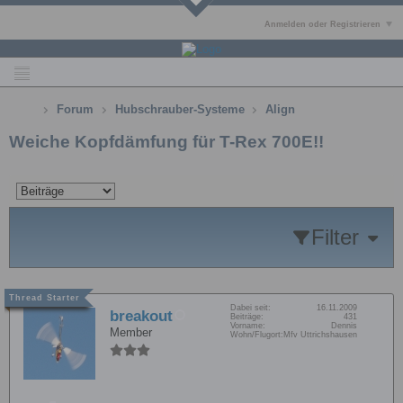
Anmelden oder Registrieren
Forum
Hubschrauber-Systeme
Align
Weiche Kopfdämfung für T-Rex 700E!!
Filter
Dabei seit:
16.11.2009
breakout
Beiträge:
431
Vorname:
Dennis
Member
Wohn/Flugort:
Mfv Uttrichshausen