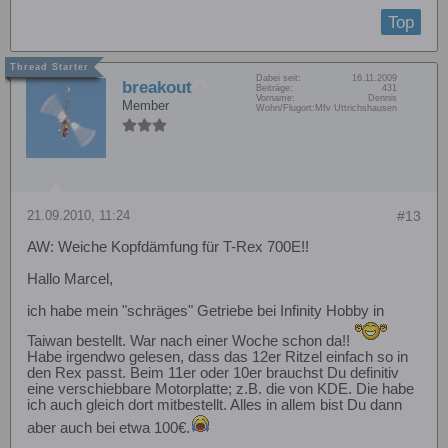
Top
Dabei seit:
16.11.2009
breakout
Beiträge:
431
Vorname:
Dennis
Member
Wohn/Flugort:
Mfv Uttrichshausen
21.09.2010, 11:24
#13
AW: Weiche Kopfdämfung für T-Rex 700E!!
Hallo Marcel,
ich habe mein "schräges" Getriebe bei Infinity Hobby in
Taiwan bestellt. War nach einer Woche schon da!!
Habe irgendwo gelesen, dass das 12er Ritzel einfach so in
den Rex passt. Beim 11er oder 10er brauchst Du definitiv
eine verschiebbare Motorplatte; z.B. die von KDE. Die habe
ich auch gleich dort mitbestellt. Alles in allem bist Du dann
aber auch bei etwa 100€.