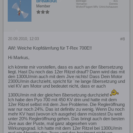
breakout
Beiträge:
431
Vorname:
Dennis
Member
Wohn/Flugort:
Mfv Uttrichshausen
20.09.2010, 12:03
#8
AW: Weiche Kopfdämfung für T-Rex 700E!!
Hi Markus,
ich könnte mir vorstellen, dass es auch an der ßbersetzung
liegt. Hast Du noch das 12er Ritzel drauf? Dann wird das mit
den 1300U/min auch mit dem Jive nichts! Dass Dein Motor
2300U/min durchzieht, spricht für `ne lange ßbersetzung und
viel KV am Motor und bedeutet nicht, dass er auch
1300U/min mit der gleichen ßbersetzung durchzieht!
Ich habe den Pyo 700 mit 450 KV drin und hatte mit dem
12er Ritzel selbst mit dem Jive Probleme. Die Regleröffnung
war nur noch 24%. Das ist definitiv zu wenig. Wenn Du noch
mehr KV hast (wovon ich ausgehe) dann müsstest Du weit
unter 20% Regleröffnung gehen. Das bringt auch den besten
Jive aus der Puste, mal ganz abgesehen vom
Wirkungsgrad. Ich hatte mit dem 12er Ritzel bei 1300U/min
mal ein Abregler des Jives und das bestimmt nicht wg.