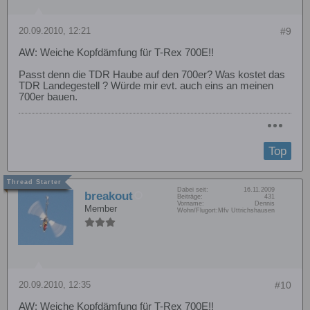
20.09.2010, 12:21
#9
AW: Weiche Kopfdämfung für T-Rex 700E!!
Passt denn die TDR Haube auf den 700er? Was kostet das
TDR Landegestell
? Würde mir evt. auch eins an meinen
700er bauen.
Top
Dabei seit:
16.11.2009
breakout
Beiträge:
431
Vorname:
Dennis
Member
Wohn/Flugort:
Mfv Uttrichshausen
20.09.2010, 12:35
#10
AW: Weiche Kopfdämfung für T-Rex 700E!!