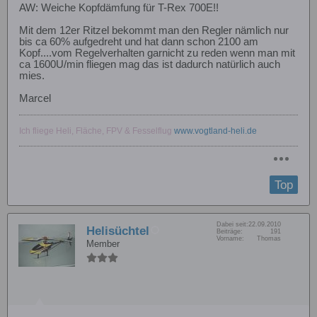
AW: Weiche Kopfdämfung für T-Rex 700E!!
Mit dem 12er Ritzel bekommt man den Regler nämlich nur
bis ca 60% aufgedreht und hat dann schon 2100 am
Kopf....vom Regelverhalten garnicht zu reden wenn man mit
ca 1600U/min fliegen mag das ist dadurch natürlich auch
mies.
Marcel
Ich fliege Heli, Fläche, FPV & Fesselflug
www.vogtland-heli.de
Top
Dabei seit:
22.09.2010
Helisüchtel
Beiträge:
191
Vorname:
Thomas
Member