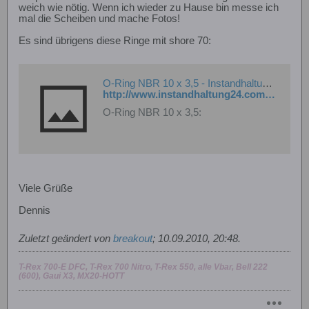
weich wie nötig. Wenn ich wieder zu Hause bin messe ich
mal die Scheiben und mache Fotos!
Es sind übrigens diese Ringe mit shore 70:
O-Ring NBR 10 x 3,5 - Instandhaltung24.com
http://www.instandhaltung24.com/shop/product_info.php?info=p39784_O-Ring-NBR-10-x-3-5.html
O-Ring NBR 10 x 3,5:
Viele Grüße
Dennis
Zuletzt geändert von
breakout
;
10.09.2010, 20:48
.
T-Rex 700-E DFC, T-Rex 700 Nitro, T-Rex 550, alle Vbar, Bell 222
(600), Gaui X3, MX20-HOTT