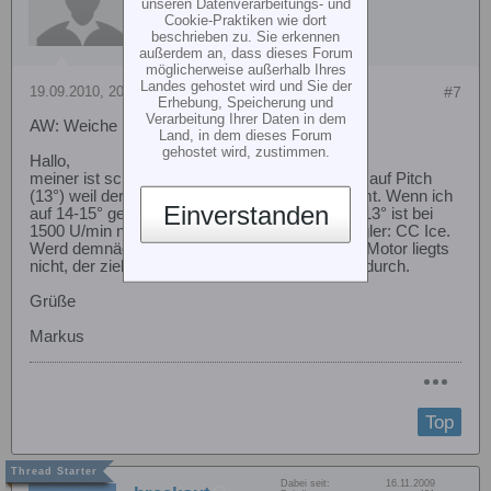
unseren Datenverarbeitungs- und
Cookie-Praktiken wie dort
beschrieben zu. Sie erkennen
außerdem an, dass dieses Forum
möglicherweise außerhalb Ihres
Landes gehostet wird und Sie der
19.09.2010, 20:17
#7
Erhebung, Speicherung und
Verarbeitung Ihrer Daten in dem
AW: Weiche Kopfdämfung für T-Rex 700E!!
Land, in dem dieses Forum
gehostet wird, zustimmen.
Hallo,
meiner ist schon bei 1500 U/min sehr schwach auf Pitch
(13°) weil der Regler nicht mehr hinterher kommt. Wenn ich
Einverstanden
auf 14-15° gehe ruckelt der Motor extrem. und 13° ist bei
1500 U/min nicht viel.Ich denke es liegt am Regler: CC Ice.
Werd demnächst mal einen Jive einbauen. Am Motor liegts
nicht, der zieht auch 14,5 Grad bei 2300 U/min durch.
Grüße
Markus
Top
Dabei seit:
16.11.2009