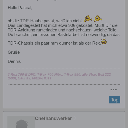
Hallo Pascal,
ob die TDR-Haube passt, weiß ich nicht.
Das Landegestell hat mich etwa 90€ gekostet. Mußt Dir die
TDR-Anleitung runterladen und nachschauen, welche Teile
Du brauchst; ein bisschen Bastelarbeit ist notwendig, da das
TDR-Chassis ein paar mm dünner ist als der Rex.
Grüße
Dennis
T-Rex 700-E DFC, T-Rex 700 Nitro, T-Rex 550, alle Vbar, Bell 222
(600), Gaui X3, MX20-HOTT
Top
Chefhandwerker