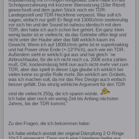
Kopfdämfung mit O-Ringen reingebaut. Dann habe ich auf
Schrägverzahnung mit kürzerer ßbersetzung (10er Ritzel)
gewechselt und dem guten Stück noch ein TDR-
Landegestell und TDR-Heckfinne verpasst. Was soll ich
sagen, einfach nur geil!! Er fliegt mit 1300U/min seelenruhig
vor sich hin und der Sound ist nahezu identisch mit dem
TDR, den habe ich auch schon live gehört. Ein ganz klein
wenig lauter ist er vielleicht, da das Getriebe offen liegt und
nicht unter der Haube aber das fällt wirklich kaum ins
Gewicht. Wenn ich auf 1800U/min gehe ist er superknakkig
und hat Power ohne Ende (+-13°Pich), auch wie ein TDR.
Außerdem sieht er wirklich gut aus und hat gleich `ne
Airbrushhaube, für die ich nicht noch ca. 200€ extra zahlen
muß. OK, kostenmässig fehlt nun auch nicht mehr viel zum
TDR, aber das spielt in dieser Liga glaube ich wirklich bei
vielen keine so große Rolle mehr. Bin wirklich am Grübeln,
was ich machen soll, da mir das Rex Design auch einfach
besser gefällt. Das einzig wirkliche Argument für den TDR
sind die vieleicht 250g, die ich sparen würde.
Ich habe aber noch ein wenig Zeit bis Anfang nächsten
Jahres, bis der TDR kommt."
Zu den Fragen, die ich bekommen habe:
ich habe einfach anstatt der original Dämpfung 2 O-Ringe
10x3,5 eingesetzt. Dann noch eine Unterlegscheibe aus