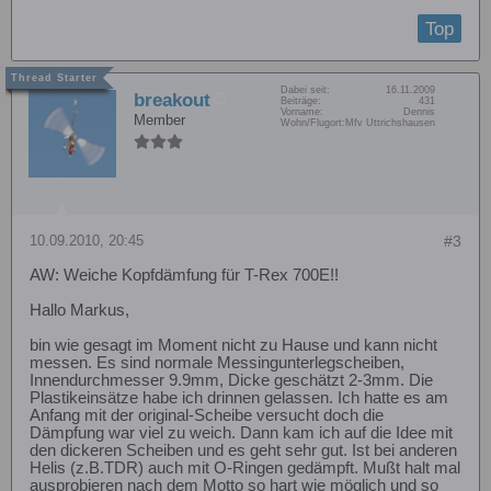
Top
Dabei seit:
16.11.2009
breakout
Beiträge:
431
Vorname:
Dennis
Member
Wohn/Flugort:
Mfv Uttrichshausen
10.09.2010, 20:45
#3
AW: Weiche Kopfdämfung für T-Rex 700E!!
Hallo Markus,
bin wie gesagt im Moment nicht zu Hause und kann nicht
messen. Es sind normale Messingunterlegscheiben,
Innendurchmesser 9.9mm, Dicke geschätzt 2-3mm. Die
Plastikeinsätze habe ich drinnen gelassen. Ich hatte es am
Anfang mit der original-Scheibe versucht doch die
Dämpfung war viel zu weich. Dann kam ich auf die Idee mit
den dickeren Scheiben und es geht sehr gut. Ist bei anderen
Helis (z.B.TDR) auch mit O-Ringen gedämpft. Mußt halt mal
ausprobieren nach dem Motto so hart wie möglich und so