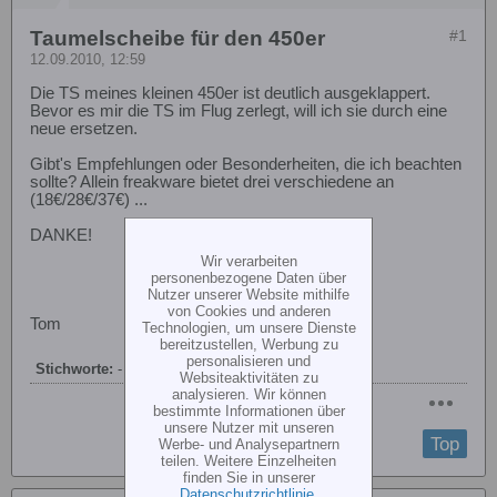
Taumelscheibe für den 450er
#1
12.09.2010, 12:59
Die TS meines kleinen 450er ist deutlich ausgeklappert.
Bevor es mir die TS im Flug zerlegt, will ich sie durch eine
neue ersetzen.
Gibt's Empfehlungen oder Besonderheiten, die ich beachten
sollte? Allein freakware bietet drei verschiedene an
(18€/28€/37€) ...
DANKE!
Wir verarbeiten
personenbezogene Daten über
Nutzer unserer Website mithilfe
von Cookies und anderen
Tom
Technologien, um unsere Dienste
bereitzustellen, Werbung zu
personalisieren und
Stichworte:
-
Websiteaktivitäten zu
analysieren. Wir können
bestimmte Informationen über
unsere Nutzer mit unseren
Top
Werbe- und Analysepartnern
teilen. Weitere Einzelheiten
finden Sie in unserer
Datenschutzrichtlinie
.