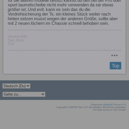
für die älteren modelle besitzt kannst du den bei der Pro oder
sport taumelscheibe nicht mehr verwenden da sie etwas
größer ist. Und evtl. kann es sein das du die
Verdrehsicherung der Ts. ein kleines Stück weiter nach
hinten setzen musst wegen der anderen Größe, sollte aber
mit 2 neuen löchern im Chassie schnell behoben sein.
Voodoo 600
Suzi Janis
T14
Top
Powered by
vBulletin®
Version 6.1.5
Copyright © 2026 MH Sub I, LLC dba vBulletin. Alle Rechte vorbehalten.
Die Seite wurde um 18:27 erstellt.