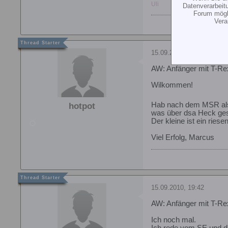
Uli
Datenverarbeit
Forum mögli
Vera
15.09.2010, 19:37
AW: Anfänger mit T-Re
Wilkommen!
Hab nach dem MSR als
hotpot
was über dsa Heck gesa
Der kleine ist ein rie
Viel Erfolg, Marcus
15.09.2010, 19:42
AW: Anfänger mit T-Re
Ich noch mal.
Ich rede vom SE und d