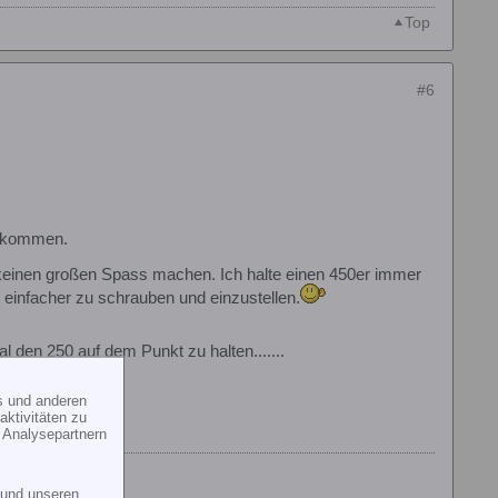
Top
#6
um kommen.
r keinen großen Spass machen. Ich halte einen 450er immer
h einfacher zu schrauben und einzustellen.
 den 250 auf dem Punkt zu halten.......
s und anderen
ktivitäten zu
 Analysepartnern
und unseren