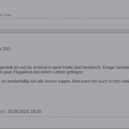
r
,
t-rex
x 250
ngestellt ist und du erstmal in einer Halle übst bestimmt. Einige Sim
ein paar Flugakkus bei einem Lehrer geflogen.
ht so windanfällig wie alle immer sagen. Man kann ihn auch schön ruhig
ast
;
15.09.2010, 19:20
.