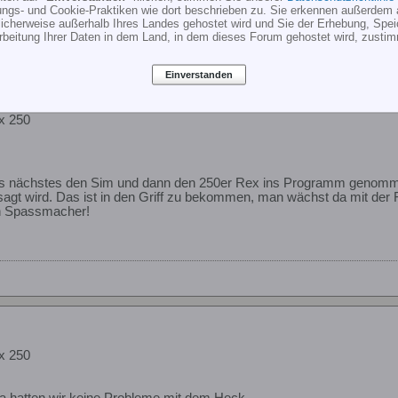
ungs- und Cookie-Praktiken wie dort beschrieben zu. Sie erkennen außerdem 
cherweise außerhalb Ihres Landes gehostet wird und Sie der Erhebung, Spe
rbeitung Ihrer Daten in dem Land, in dem dieses Forum gehostet wird, zusti
Einverstanden
x 250
 nächstes den Sim und dann den 250er Rex ins Programm genom
gt wird. Das ist in den Griff zu bekommen, man wächst da mit der 
sen Spassmacher!
x 250
a hatten wir keine Probleme mit dem Heck.