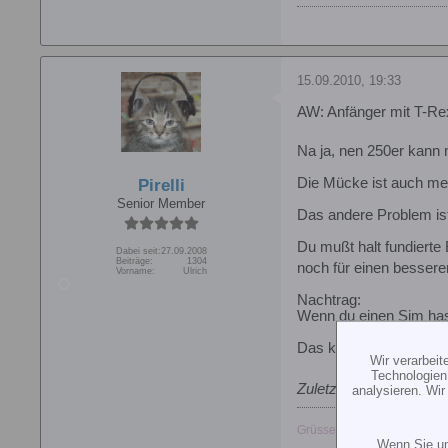
15.09.2010, 19:33
AW: Anfänger mit T-Re
Na ja, nen 250er kann 
Die Mücke ist auch mein
Pirelli
Senior Member
Das andere Problem ist
Du mußt halt fundierte
Dabei seit:
27.09.2008
Beiträge:
1304
noch für einen bessere
Vorname:
Ulrich
Nachtrag:
Wenn du einen Sim hast
Das kannst du fast ein
Wir verarbei
Technologien
Zuletzt geändert von
Pi
analysieren. Wi
Grüsse
Wenn Sie un