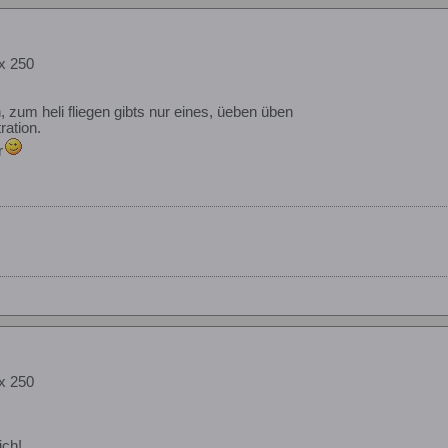
x 250
h, zum heli fliegen gibts nur eines, üeben üben
ration.
r
x 250
ich!