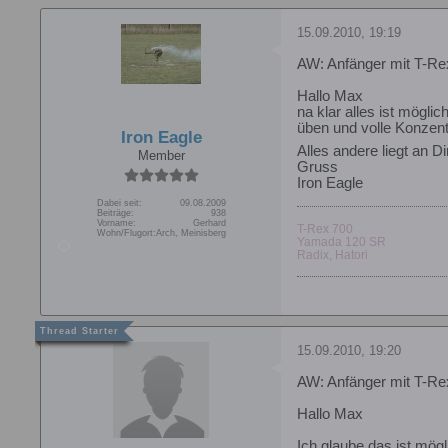
15.09.2010, 19:19
AW: Anfänger mit T-Re
Hallo Max
na klar alles ist möglic
üben und volle Konzent
Iron Eagle
Alles andere liegt an Di
Member
Gruss
Iron Eagle
Dabei seit:
09.08.2009
Beiträge:
938
Vorname:
Gerhard
T-Rex 700
Wohn/Flugort:
Arch, Meinisberg
Yamada 120 SR
Radix, Hatori
15.09.2010, 19:20
AW: Anfänger mit T-Re
Hallo Max
Ich glaube das ist mögl