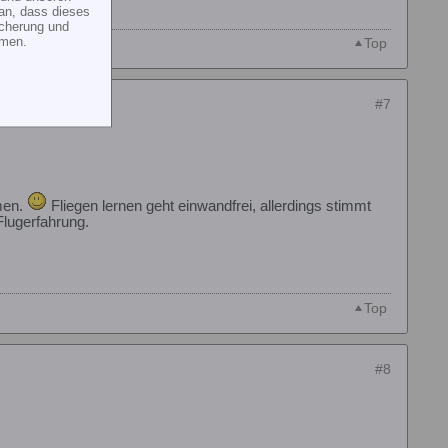
an, dass dieses
icherung und
mmen.
Top
#7
men.
Fliegen lernen geht einwandfrei, allerdings stimmt
Flugerfahrung.
Top
#8