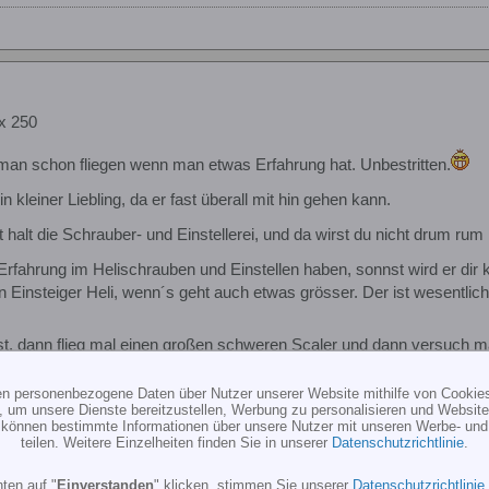
x 250
man schon fliegen wenn man etwas Erfahrung hat. Unbestritten.
 kleiner Liebling, da er fast überall mit hin gehen kann.
 halt die Schrauber- und Einstellerei, und da wirst du nicht drum r
 Erfahrung im Helischrauben und Einstellen haben, sonnst wird er di
n Einsteiger Heli, wenn´s geht auch etwas grösser. Der ist wesentlic
, dann flieg mal einen großen schweren Scaler und dann versuch mal
 zu eins auf die Wiese übertragen
ten personenbezogene Daten über Nutzer unserer Website mithilfe von Cookie
, um unsere Dienste bereitzustellen, Werbung zu personalisieren und Websitea
relli
;
15.09.2010, 19:36
.
Grund:
Nachtrag:
r können bestimmte Informationen über unsere Nutzer mit unseren Werbe- und
teilen. Weitere Einzelheiten finden Sie in unserer
Datenschutzrichtlinie
.
ten auf "
Einverstanden
" klicken, stimmen Sie unserer
Datenschutzrichtlinie