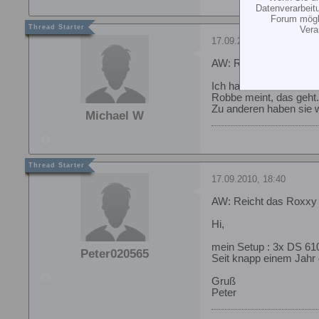
Datenverarbeit
Forum mögli
Vera
17.09.2010, 08:52
AW: Reicht das Roxxy
Ich hab einen Stützak
Robbe meint, das geht.
Zu anderen haben sie w
Michael W
17.09.2010, 18:40
AW: Reicht das Roxxy
Hi,
mein Setup : 3x DS 61
Peter020565
Seit knapp einem Jahr
Gruß
Peter