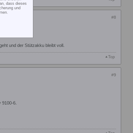
an, dass dieses
icherung und
mmen.
#8
ht und der Stützakku bleibt voll.
Top
#9
y 9100-6.
Top