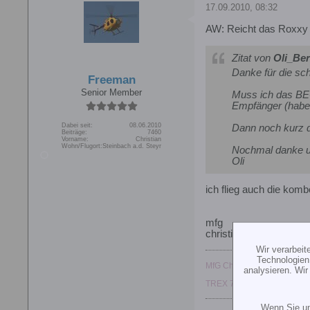
17.09.2010, 08:32
AW: Reicht das Roxxy
Zitat von
Oli_Ber
Danke für die sch
Freeman
Senior Member
Muss ich das BE
Empfänger (habe 
Dabei seit:
08.06.2010
Dann noch kurz de
Beiträge:
7460
Vorname:
Christian
Wohn/Flugort:
Steinbach a.d. Steyr
Nochmal danke 
Oli
ich flieg auch die kom
mfg
christian
Wir verarbei
Technologien
MfG Christian
analysieren. Wi
TREX 700L TOP, Goblin 38
Wenn Sie un