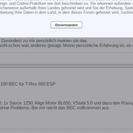
ungs- und Cookie-Praktiken wie dort beschrieben zu. Sie erkennen außerdem 
cherweise außerhalb Ihres Landes gehostet wird und Sie der Erhebung, Spe
rbeitung Ihrer Daten in dem Land, in dem dieses Forum gehostet wird, zusti
Einverstanden
 100 BEC für T-Rex 600 ESP
ku an den Roxxy gemacht.
 Zumindest zu mir persönlich meinen sie das.
ohl schon was anderes gesagt. Meine persönliche Erfahrung ist, es ge
 100 BEC für T-Rex 600 ESP
0, 1x Savox 1290, Align Motor BL650, VStabi 5.0 und dazu den Roxx
 ohne Probleme. Bei mir reicht das BEC vollkommen aus.