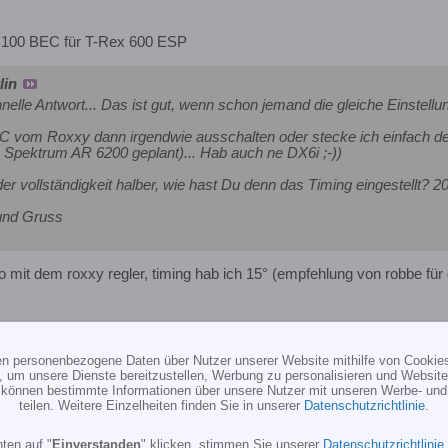
 100 BEC für T-Rex 600 ESP
lin
nelle Antwort... Das ist gut, wenn schon jemand die gleiche Einstellung 
C vom Roxxy dann irgendwie ausschalten oder stecke ich einfach d
Spektrum AR 6200 geplant)... Hab auch ne DX6i ;-))
r vollständigkeit halber, wie hast Du denn das Timing eingestellt? 2
und Gruss
bo mit dem roxxy regler, timing hab ich 15° (empfehlung von robbe fü
ten personenbezogene Daten über Nutzer unserer Website mithilfe von Cookie
, um unsere Dienste bereitzustellen, Werbung zu personalisieren und Websitea
r können bestimmte Informationen über unsere Nutzer mit unseren Werbe- und
teilen. Weitere Einzelheiten finden Sie in unserer
Datenschutzrichtlinie
.
0, BO-105 (600er), Blade MCPX BL, T14SG
ten auf "
Einverstanden
" klicken, stimmen Sie unserer
Datenschutzrichtlinie