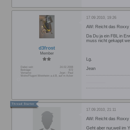
17.09.2010, 19:26
AW: Reicht das Roxxy
Da Du ja ein FBL in Er
muss nicht gekappt we
d3frost
Member
Lg.
Dabei seit:
24.02.2008
Jean
Beiträge:
672
Vorname:
Jean - Paul
Wohn/Flugort:
Weinheim a.d.B, auf´m Acker
......................
17.09.2010, 21:11
AW: Reicht das Roxxy
Geht aber nur,weil im 