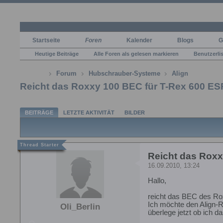
Startseite
Foren
Kalender
Blogs
G
Heutige Beiträge
Alle Foren als gelesen markieren
Benutzerli
Forum
Hubschrauber-Systeme
Align
Reicht das Roxxy 100 BEC für T-Rex 600 ES
BEITRÄGE
LETZTE AKTIVITÄT
BILDER
Reicht das Roxx
16.09.2010, 13:24
Hallo,
reicht das BEC des Ro
Ich möchte den Align-R
Oli_Berlin
überlege jetzt ob ich d