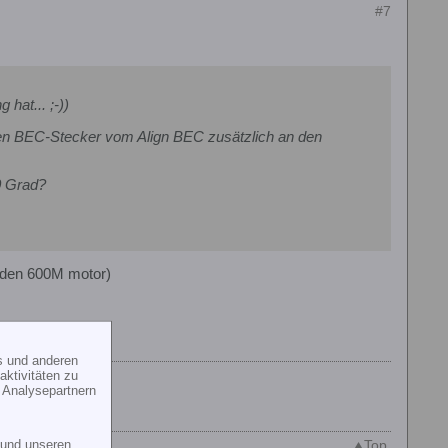
#7
hat... ;-))
en BEC-Stecker vom Align BEC zusätzlich an den
0 Grad?
r den 600M motor)
s und anderen
ktivitäten zu
 Analysepartnern
und unseren
Top