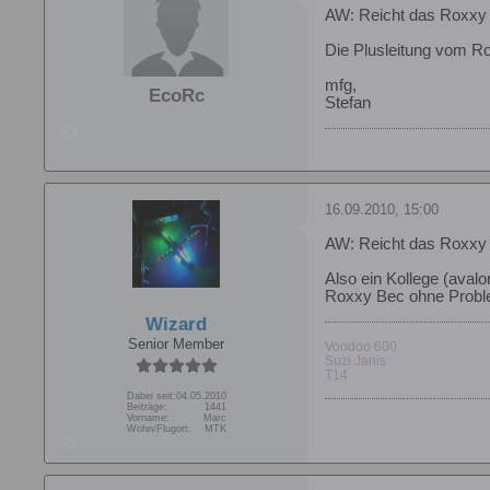
AW: Reicht das Roxxy
Die Plusleitung vom Ro
mfg,
EcoRc
Stefan
16.09.2010, 15:00
AW: Reicht das Roxxy
Also ein Kollege (aval
Roxxy Bec ohne Proble
Wizard
Senior Member
Voodoo 600
Suzi Janis
T14
Dabei seit:
04.05.2010
Beiträge:
1441
Vorname:
Marc
Wohn/Flugort:
MTK