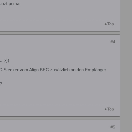
unzt prima.
Top
#4
 ;-))
C-Stecker vom Align BEC zusätzlich an den Empfänger
d?
Top
#5