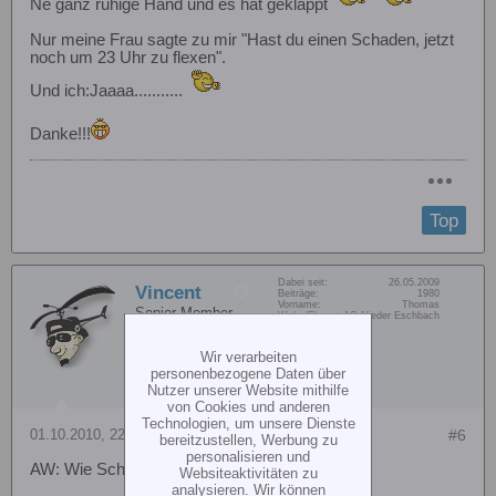
Ne ganz ruhige Hand und es hat geklappt
Nur meine Frau sagte zu mir "Hast du einen Schaden, jetzt
noch um 23 Uhr zu flexen".
Und ich:Jaaaa...........
Danke!!!
Top
Dabei seit:
26.05.2009
Vincent
Beiträge:
1980
Vorname:
Thomas
Senior Member
Wohn/Flugort:
AC Nieder Eschbach
Wir verarbeiten
personenbezogene Daten über
Nutzer unserer Website mithilfe
von Cookies und anderen
Technologien, um unsere Dienste
01.10.2010, 22:47
#6
bereitzustellen, Werbung zu
personalisieren und
AW: Wie Schrauben lösen beim T-Rex 450
Websiteaktivitäten zu
analysieren. Wir können