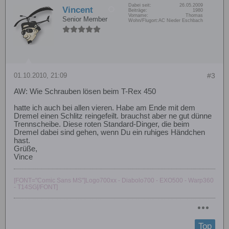
Dabei seit:
26.05.2009
Vincent
Beiträge:
1980
Vorname:
Thomas
Senior Member
Wohn/Flugort:
AC Nieder Eschbach
01.10.2010, 21:09
#3
AW: Wie Schrauben lösen beim T-Rex 450
hatte ich auch bei allen vieren. Habe am Ende mit dem
Dremel einen Schlitz reingefeilt. brauchst aber ne gut dünne
Trennscheibe. Diese roten Standard-Dinger, die beim
Dremel dabei sind gehen, wenn Du ein ruhiges Händchen
hast.
Grüße,
Vince
[FONT="Comic Sans MS"]Logo700xx - Diabolo700 - EXO500 - Warp360
- T14SG[/FONT]
Top