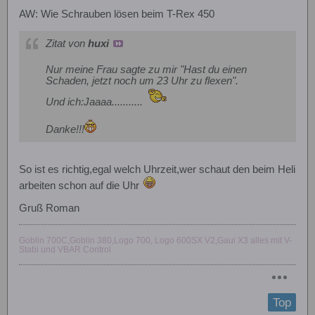
AW: Wie Schrauben lösen beim T-Rex 450
Zitat von
huxi
Nur meine Frau sagte zu mir "Hast du einen
Schaden, jetzt noch um 23 Uhr zu flexen".
Und ich:Jaaaa...........
Danke!!!
So ist es richtig,egal welch Uhrzeit,wer schaut den beim Heli
arbeiten schon auf die Uhr
Gruß Roman
Goblin 700C,Goblin 380,Logo 700, Logo 600SX V2,Gaui X3 alles mit V-
Stabi und VBAR Control
Top