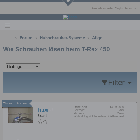
Anmelden oder Registrieren
Forum
Hubschrauber-Systeme
Align
Wie Schrauben lösen beim T-Rex 450
Filter
Dabei seit:
13.06.2010
huxi
Beiträge:
349
Vorname:
Mario
Gast
Wohn/Flugort:
Fliegerhorst Ostfriesland