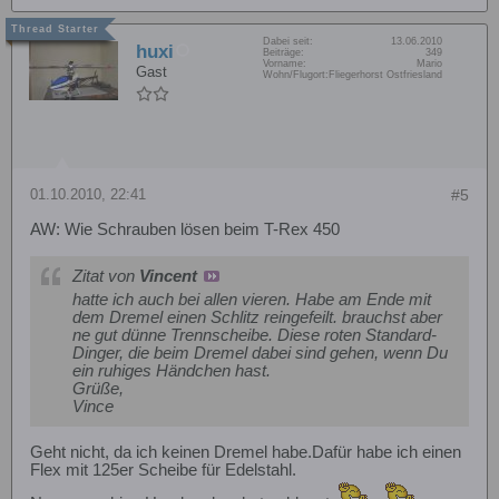
Dabei seit:
13.06.2010
huxi
Beiträge:
349
Vorname:
Mario
Gast
Wohn/Flugort:
Fliegerhorst Ostfriesland
01.10.2010, 22:41
#5
AW: Wie Schrauben lösen beim T-Rex 450
Zitat von
Vincent
hatte ich auch bei allen vieren. Habe am Ende mit
dem Dremel einen Schlitz reingefeilt. brauchst aber
ne gut dünne Trennscheibe. Diese roten Standard-
Dinger, die beim Dremel dabei sind gehen, wenn Du
ein ruhiges Händchen hast.
Grüße,
Vince
Geht nicht, da ich keinen Dremel habe.Dafür habe ich einen
Flex mit 125er Scheibe für Edelstahl.