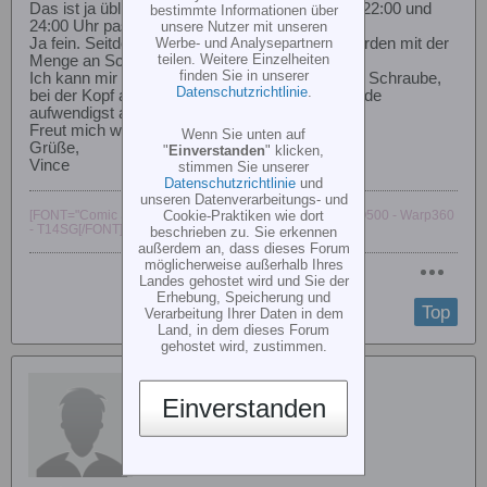
Das ist ja üblich, dass sowas immer zwischen 22:00 und
bestimmte Informationen über
24:00 Uhr passiert. :-)
unsere Nutzer mit unseren
Werbe- und Analysepartnern
Ja fein. Seitdem bin ich etwas sparsamer geworden mit der
teilen. Weitere Einzelheiten
Menge an Schraubensicherung.
finden Sie in unserer
Ich kann mir nix schlümmeres vorstellen als ne Schraube,
Datenschutzrichtlinie
.
bei der Kopf abgerissen ist und man das Gewinde
aufwendigst ausbohren muss...
Freut mich wenn es bei Dir geklappt hat
Wenn Sie unten auf
Grüße,
"
Einverstanden
" klicken,
Vince
stimmen Sie unserer
Datenschutzrichtlinie
und
unseren Datenverarbeitungs- und
Cookie-Praktiken wie dort
[FONT="Comic Sans MS"]Logo700xx - Diabolo700 - EXO500 - Warp360
- T14SG[/FONT]
beschrieben zu. Sie erkennen
außerdem an, dass dieses Forum
möglicherweise außerhalb Ihres
Landes gehostet wird und Sie der
Erhebung, Speicherung und
Top
Verarbeitung Ihrer Daten in dem
Land, in dem dieses Forum
gehostet wird, zustimmen.
d:revan
Einverstanden