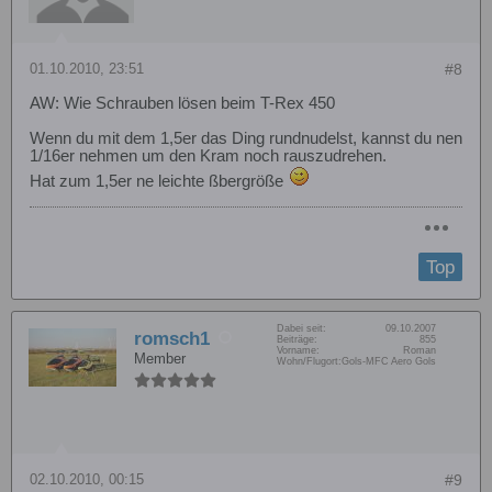
01.10.2010, 23:51
#8
AW: Wie Schrauben lösen beim T-Rex 450
Wenn du mit dem 1,5er das Ding rundnudelst, kannst du nen
1/16er nehmen um den Kram noch rauszudrehen.
Hat zum 1,5er ne leichte ßbergröße
Top
Dabei seit:
09.10.2007
romsch1
Beiträge:
855
Vorname:
Roman
Member
Wohn/Flugort:
Gols-MFC Aero Gols
02.10.2010, 00:15
#9