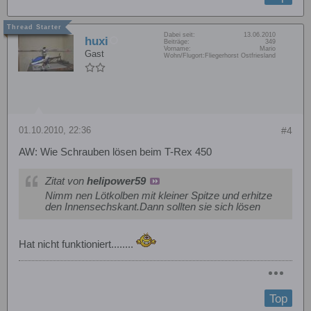
Dabei seit:
13.06.2010
huxi
Beiträge:
349
Vorname:
Mario
Gast
Wohn/Flugort:
Fliegerhorst Ostfriesland
01.10.2010, 22:36
#4
AW: Wie Schrauben lösen beim T-Rex 450
Zitat von
helipower59
Nimm nen Lötkolben mit kleiner Spitze und erhitze
den Innensechskant.Dann sollten sie sich lösen
Hat nicht funktioniert........
Top