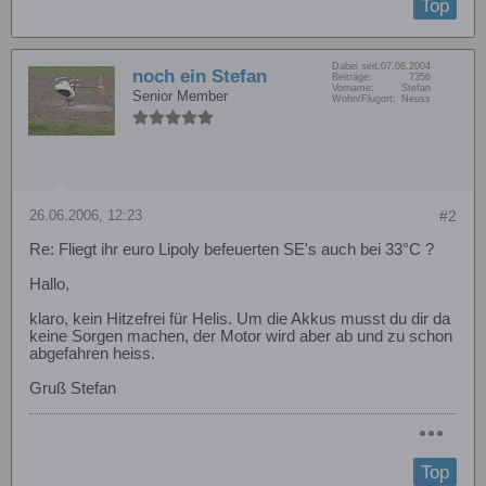
Top
Dabei seit:
07.08.2004
noch ein Stefan
Beiträge:
7356
Vorname:
Stefan
Senior Member
Wohn/Flugort:
Neuss
26.06.2006, 12:23
#2
Re: Fliegt ihr euro Lipoly befeuerten SE's auch bei 33°C ?
Hallo,
klaro, kein Hitzefrei für Helis. Um die Akkus musst du dir da
keine Sorgen machen, der Motor wird aber ab und zu schon
abgefahren heiss.
Gruß Stefan
Top