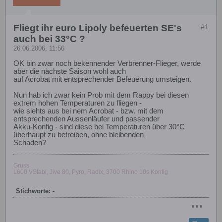
Fliegt ihr euro Lipoly befeuerten SE's
#1
auch bei 33°C ?
26.06.2006, 11:56
OK bin zwar noch bekennender Verbrenner-Flieger, werde
aber die nächste Saison wohl auch
auf Acrobat mit entsprechender Befeuerung umsteigen.
Nun hab ich zwar kein Prob mit dem Rappy bei diesen
extrem hohen Temperaturen zu fliegen -
wie siehts aus bei nem Acrobat - bzw. mit dem
entsprechenden Aussenläufer und passender
Akku-Konfig - sind diese bei Temperaturen über 30°C
überhaupt zu betreiben, ohne bleibenden
Schaden?
Gruss
L600 VStabi, Jive 80, Pyro, Radix, 3700 Rhino 10s Konfig
Stichworte:
-