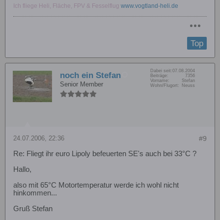
Ich fliege Heli, Fläche, FPV & Fesselflug
www.vogtland-heli.de
Top
Dabei seit:
07.08.2004
noch ein Stefan
Beiträge:
7356
Vorname:
Stefan
Senior Member
Wohn/Flugort:
Neuss
24.07.2006, 22:36
#9
Re: Fliegt ihr euro Lipoly befeuerten SE's auch bei 33°C ?
Hallo,
also mit 65°C Motortemperatur werde ich wohl nicht
hinkommen...
Gruß Stefan