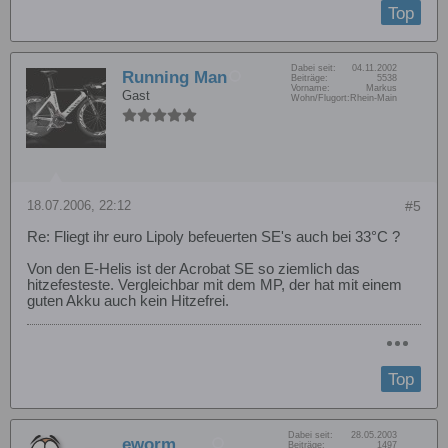
Top
Dabei seit:
04.11.2002
Running Man
Beiträge:
5538
Vorname:
Markus
Gast
Wohn/Flugort:
Rhein-Main
18.07.2006, 22:12
#5
Re: Fliegt ihr euro Lipoly befeuerten SE's auch bei 33°C ?
Von den E-Helis ist der Acrobat SE so ziemlich das
hitzefesteste. Vergleichbar mit dem MP, der hat mit einem
guten Akku auch kein Hitzefrei.
Top
Dabei seit:
28.05.2003
eworm
Beiträge:
1497