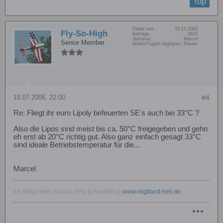
Top
Dabei seit:
15.12.2003
Fly-So-High
Beiträge:
2923
Vorname:
Marcel
Senior Member
Wohn/Flugort:
Vogtland / Plauen
18.07.2006, 22:00
#4
Re: Fliegt ihr euro Lipoly befeuerten SE's auch bei 33°C ?
Also die Lipos sind meist bis ca. 50°C freigegeben und gehn
eh erst ab 20°C richtig gut. Also ganz einfach gesagt 33°C
sind ideale Betriebstemperatur für die...
Marcel
Ich fliege Heli, Fläche, FPV & Fesselflug
www.vogtland-heli.de