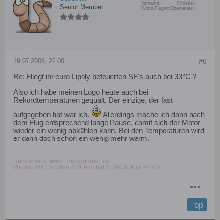
Vorname:
Christian
Senior Member
Wohn/Flugort:
Oberhausen
19.07.2006, 22:00
#6
Re: Fliegt ihr euro Lipoly befeuerten SE's auch bei 33°C ?
Also ich habe meinen Logo heute auch bei
Rekordtemperaturen gequält. Der einzige, der fast
aufgegeben hat war ich.
Allerdings mache ich dann nach
dem Flug entsprechend lange Pause, damit sich der Motor
wieder ein wenig abkühlen kann. Bei den Temperaturen wird
er dann doch schon ein wenig mehr warm.
Heck voraus: www . heckvoraus . de
Voodoo 600, Voodoo 400, Acrobat SE NGX, Mini Protos
Top