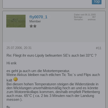
Top
Dabei seit:
06.11.2005
fly0070_1
Beiträge:
367
Vorname:
andreas
Member
25.07.2006, 20:31
#11
Re: Fliegt ihr euro Lipoly befeuerten SE's auch bei 33°C ?
Hi erik
es geht ja auch um die Motortemperatur.
Meine Akkus bleiben nach etlichen Tic Toc`s und Flips auch
kalt
Bei diesen hohen Temperaturen steigen die Widerstände in
den Wicklungen unverhältnismäßig hoch an und es könnte
zum Motorenkollaps kommen, deshalb empfielt Plettenberg
auch max. 65°C ( ca. 2 bis 3 Minuten nach der Landung
messen ).
fly