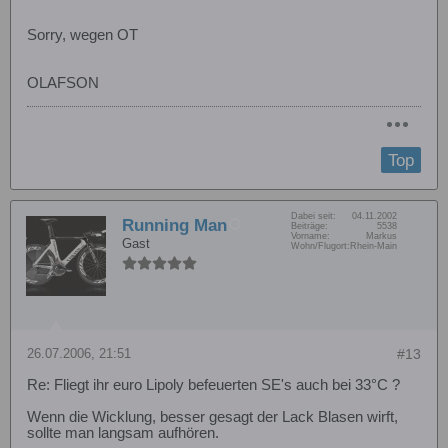
Sorry, wegen OT
OLAFSON
Top
Dabei seit:
04.11.2002
Running Man
Beiträge:
5538
Vorname:
Markus
Gast
Wohn/Flugort:
Rhein-Main
26.07.2006, 21:51
#13
Re: Fliegt ihr euro Lipoly befeuerten SE's auch bei 33°C ?
Wenn die Wicklung, besser gesagt der Lack Blasen wirft,
sollte man langsam aufhören.