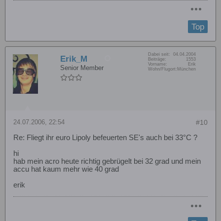
Top
Dabei seit:
04.04.2004
Erik_M
Beiträge:
1553
Vorname:
Erik
Senior Member
Wohn/Flugort:
München
24.07.2006, 22:54
#10
Re: Fliegt ihr euro Lipoly befeuerten SE's auch bei 33°C ?
hi
hab mein acro heute richtig gebrügelt bei 32 grad und mein
accu hat kaum mehr wie 40 grad
erik