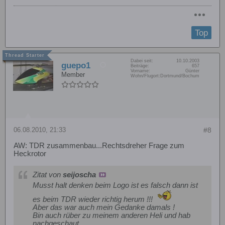
Top
Dabei seit:
10.10.2003
guepo1
Beiträge:
657
Vorname:
Günter
Member
Wohn/Flugort:
Dortmund/Bochum
06.08.2010, 21:33
#8
AW: TDR zusammenbau...Rechtsdreher Frage zum
Heckrotor
Zitat von
seijoscha
Musst halt denken beim Logo ist es falsch dann ist
es beim TDR wieder richtig herum !!!
Aber das war auch mein Gedanke damals !
Bin auch rüber zu meinem anderen Heli und hab
nachgeschaut.