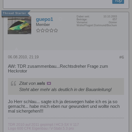
Top
Dabei seit:
10.10.2003
guepo1
Beiträge:
657
Vorname:
Günter
Member
Wohn/Flugort:
Dortmund/Bochum
06.08.2010, 21:19
#6
AW: TDR zusammenbau...Rechtsdreher Frage zum
Heckrotor
Zitat von
xels
Steht aber mehr als deutlich in der Bauanleitung!
Jo Herr schlau... sagte ich ja deswegen habe ich es ja so
gemacht... habe mich eben nur gewundert und wollte noch
mal sichergehen!!!
TDR 2010 auf 2011 gepimpt / HC3-SX V 117
Logo 600 CFK Eigenbau / V-Stabi.5.3 pro