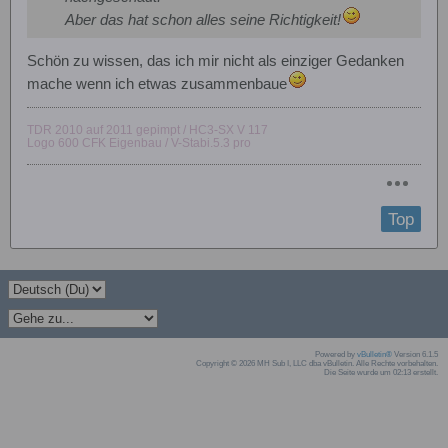
Aber das hat schon alles seine Richtigkeit!
Schön zu wissen, das ich mir nicht als einziger Gedanken
mache wenn ich etwas zusammenbaue
TDR 2010 auf 2011 gepimpt / HC3-SX V 117
Logo 600 CFK Eigenbau / V-Stabi.5.3 pro
Top
Powered by
vBulletin®
Version 6.1.5
Copyright © 2026 MH Sub I, LLC dba vBulletin. Alle Rechte vorbehalten.
Die Seite wurde um 02:13 erstellt.