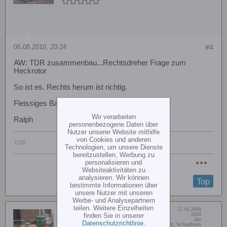
06.08.2010, 20:24
#4
AW: TDR zusammenbau...Rechtsdreher Frage zum
Heckrotor
So ist es. Rechts herum ist richtig.
Fleissiges Bauen,
Wir verarbeiten
Ralph
personenbezogene Daten über
Nutzer unserer Website mithilfe
von Cookies und anderen
TDR
Technologien, um unsere Dienste
bereitzustellen, Werbung zu
personalisieren und
Websiteaktivitäten zu
analysieren. Wir können
Top
bestimmte Informationen über
unsere Nutzer mit unseren
Werbe- und Analysepartnern
teilen. Weitere Einzelheiten
Dabei seit:
17.01.2008
jsifly
finden Sie in unserer
Beiträge:
2434
Vorname:
Jan
Datenschutzrichtlinie
.
Senior Member
Wohn/Flugort:
Groß-Umstadt, Schaafheim