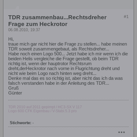
TDR zusammenbau...Rechtsdreher
#1
Frage zum Heckrotor
06.08.2010, 19:37
Hi,
traue mich gar nicht hier die Frage zu stellen... habe meinen
TDR soweit zusammengebaut, als Rechtsdreher...
Habe noch einen Logo 500... Jetzt habe ich mir wenn ich die
beiden Helis vergleiche die Frage gestellt, ob beim TDR
richtig ist, wenn der hauptrotor Rechtsrum
dreht,derHeckrotor nach vorne in Flugrichtung dreht und
nicht wie beim Logo nach hinten weg dreht...
Denke mal das es so richtig ist, aber nicht das ich da was
falsch verstanden habe in der Anleitung des TDR...
Gruß
Günter
TDR 2010 auf 2011 gepimpt / HC3-SX V 117
Logo 600 CFK Eigenbau / V-Stabi.5.3 pro
Stichworte:
-