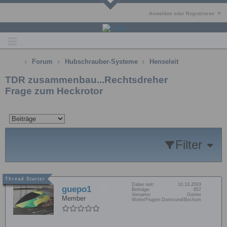
Anmelden oder Registrieren
Forum
Hubschrauber-Systeme
Henseleit
TDR zusammenbau...Rechtsdreher
Frage zum Heckrotor
Filter
Dabei seit:
10.10.2003
guepo1
Beiträge:
657
Vorname:
Günter
Member
Wohn/Flugort:
Dortmund/Bochum