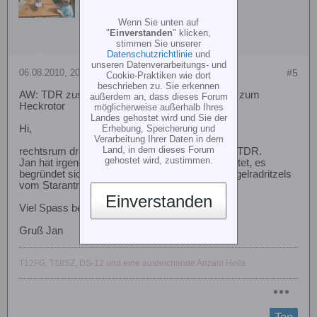
Wenn Sie unten auf
"
Einverstanden
" klicken,
stimmen Sie unserer
Datenschutzrichtlinie
und
unseren Datenverarbeitungs- und
06.08.2010, 20:35
#5
Cookie-Praktiken wie dort
beschrieben zu. Sie erkennen
AW: TDR zusammenbau...Rechtsdreher Frage zum
außerdem an, dass dieses Forum
Heckrotor
möglicherweise außerhalb Ihres
Landes gehostet wird und Sie der
Erhebung, Speicherung und
Hi,
Verarbeitung Ihrer Daten in dem
Land, in dem dieses Forum
rechtsrum drehender Heckrotor ist richtig beim TDR.
gehostet wird, zustimmen.
Jan hat irgendwann mal den Grund dafür gepostet, es
begründet sich mit der Montageposition des Kegelradritzels
vom Starantrieb am Tellerzahnrad der HRW.
Einverstanden
Viel Spass beim Zusammenbau und Fliegen.
Gruß Jan
T12FG, T18SZ, DS-12 und eine ausreichende Anzahl Helis