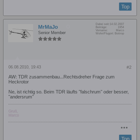
Top
Dabei seit:
14.02.2007
MrMaJo
Beiträge:
1954
Vorname:
Marco
Senior Member
Wohn/Flugort:
Bottrop
06.08.2010, 19:43
#2
AW: TDR zusammenbau...Rechtsdreher Frage zum
Heckrotor
Ne, ist richtig so. Beim TDR läufts "falschrum" oder besser,
"andersrum"
Gruß,
Marco
Top