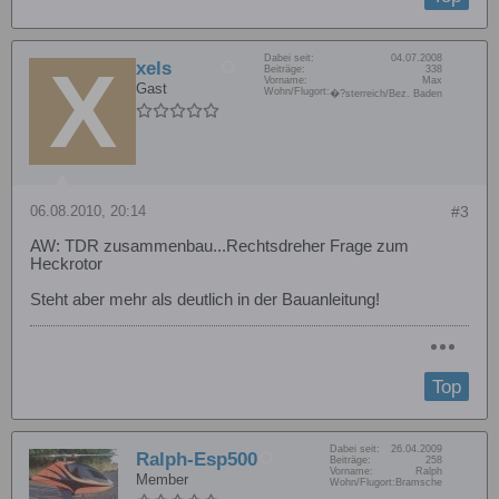
Dabei seit:
04.07.2008
xels
Beiträge:
338
Vorname:
Max
Gast
Wohn/Flugort:
�?sterreich/Bez. Baden
06.08.2010, 20:14
#3
AW: TDR zusammenbau...Rechtsdreher Frage zum
Heckrotor
Steht aber mehr als deutlich in der Bauanleitung!
Top
Dabei seit:
26.04.2009
Ralph-Esp500
Beiträge:
258
Vorname:
Ralph
Member
Wohn/Flugort:
Bramsche