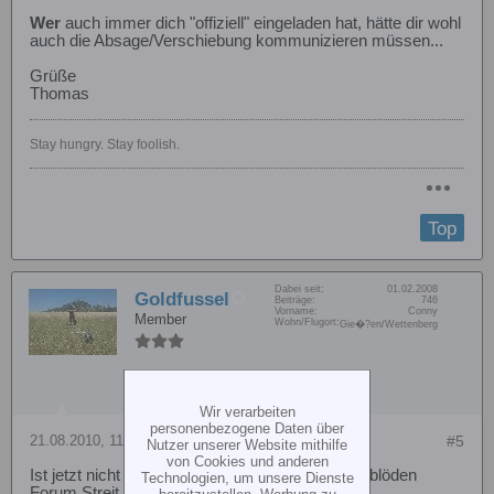
Wer
auch immer dich "offiziell" eingeladen hat, hätte dir wohl
auch die Absage/Verschiebung kommunizieren müssen...
Grüße
Thomas
Stay hungry. Stay foolish.
Top
Dabei seit:
01.02.2008
Goldfussel
Beiträge:
746
Vorname:
Conny
Member
Wohn/Flugort:
Gie�?en/Wettenberg
Wir verarbeiten
personenbezogene Daten über
21.08.2010, 11:22
#5
Nutzer unserer Website mithilfe
von Cookies und anderen
Ist jetzt nicht war oder, die haben wegen einem blöden
Technologien, um unsere Dienste
Forum Streit das treffen nicht gemacht?