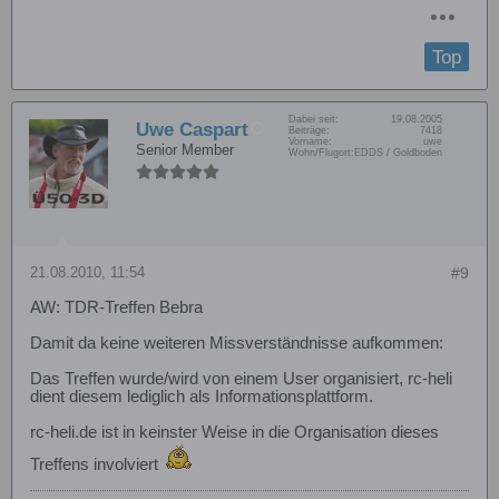
Top
Dabei seit:
19.08.2005
Uwe Caspart
Beiträge:
7418
Vorname:
uwe
Senior Member
Wohn/Flugort:
EDDS / Goldboden
21.08.2010, 11:54
#9
AW: TDR-Treffen Bebra
Damit da keine weiteren Missverständnisse aufkommen:
Das Treffen wurde/wird von einem User organisiert, rc-heli
dient diesem lediglich als Informationsplattform.
rc-heli.de ist in keinster Weise in die Organisation dieses
Treffens involviert