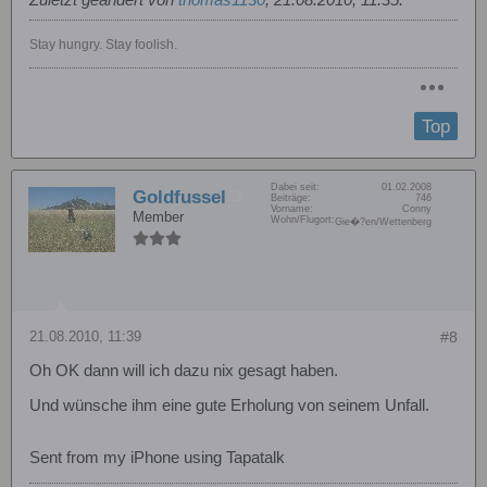
Stay hungry. Stay foolish.
Top
Dabei seit:
01.02.2008
Goldfussel
Beiträge:
746
Vorname:
Conny
Member
Wohn/Flugort:
Gie�?en/Wettenberg
21.08.2010, 11:39
#8
Oh OK dann will ich dazu nix gesagt haben.
Und wünsche ihm eine gute Erholung von seinem Unfall.
Sent from my iPhone using Tapatalk