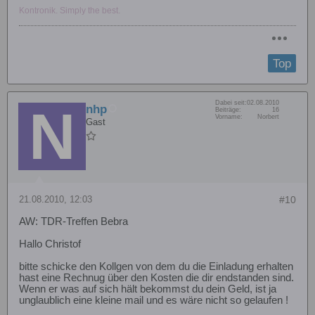
Kontronik. Simply the best.
Top
Dabei seit:
02.08.2010
nhp
Beiträge:
16
Vorname:
Norbert
Gast
21.08.2010, 12:03
#10
AW: TDR-Treffen Bebra
Hallo Christof
bitte schicke den Kollgen von dem du die Einladung erhalten
hast eine Rechnug über den Kosten die dir endstanden sind.
Wenn er was auf sich hält bekommst du dein Geld, ist ja
unglaublich eine kleine mail und es wäre nicht so gelaufen !