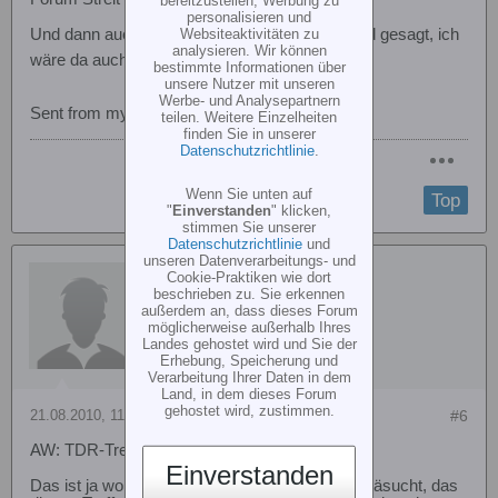
bereitzustellen, Werbung zu
personalisieren und
Websiteaktivitäten zu
Und dann auch noch den Leuten nicht Bescheid gesagt, ich
analysieren. Wir können
wäre da auch sauer
bestimmte Informationen über
unsere Nutzer mit unseren
Werbe- und Analysepartnern
Sent from my iPhone using Tapatalk
teilen. Weitere Einzelheiten
finden Sie in unserer
Datenschutzrichtlinie
.
Wenn Sie unten auf
Top
"
Einverstanden
" klicken,
stimmen Sie unserer
Datenschutzrichtlinie
und
unseren Datenverarbeitungs- und
Supermanu
Cookie-Praktiken wie dort
beschrieben zu. Sie erkennen
außerdem an, dass dieses Forum
möglicherweise außerhalb Ihres
Landes gehostet wird und Sie der
Erhebung, Speicherung und
Verarbeitung Ihrer Daten in dem
Land, in dem dieses Forum
gehostet wird, zustimmen.
21.08.2010, 11:22
#6
AW: TDR-Treffen Bebra
Einverstanden
Das ist ja wohl das allerletzte. Ich war auch enttäsucht, das