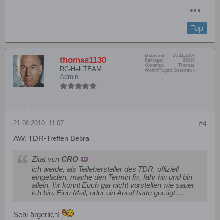
Top
Dabei seit:
26.11.2007
thomas1130
Beiträge:
26098
Vorname:
Thomas
RC-Heli TEAM
Wohn/Flugort:
Österreich
Admin
21.08.2010, 11:07
#4
AW: TDR-Treffen Bebra
Zitat von
CRO
ich werde, als Teilehersteller des TDR, offiziell
eingeladen, mache den Termin fix, fahr hin und bin
allein. Ihr könnt Euch gar nicht vorstellen wie sauer
ich bin. Eine Mail, oder ein Anruf hätte genügt,...
Sehr ärgerlich!