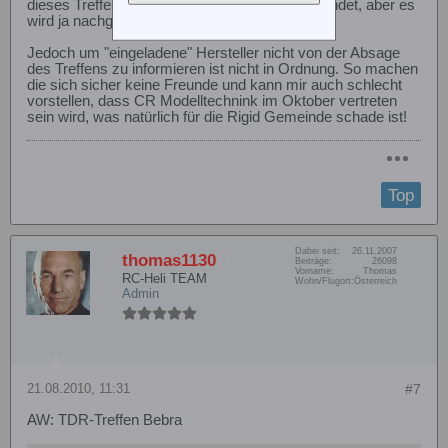
dieses Treffen nicht dieses Wochenende stattfindet, aber es
wird ja nachgeholt im Oktober glaube ich.
Jedoch um "eingeladene" Hersteller nicht von der Absage
des Treffens zu informieren ist nicht in Ordnung. So machen
die sich sicher keine Freunde und kann mir auch schlecht
vorstellen, dass CR Modelltechnink im Oktober vertreten
sein wird, was natürlich für die Rigid Gemeinde schade ist!
Top
Dabei seit:
26.11.2007
thomas1130
Beiträge:
26098
Vorname:
Thomas
RC-Heli TEAM
Wohn/Flugort:
Österreich
Admin
21.08.2010, 11:31
#7
AW: TDR-Treffen Bebra