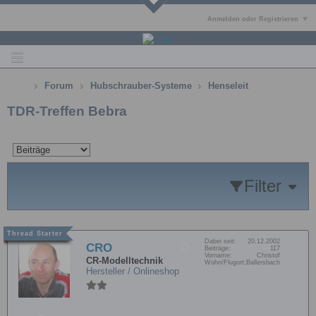
Anmelden oder Registrieren
Forum
Hubschrauber-Systeme
Henseleit
TDR-Treffen Bebra
Filter
Dabei seit:
20.12.2002
CRO
Beiträge:
117
Vorname:
Christof
CR-Modelltechnik
Wohn/Flugort:
Ballersbach
Hersteller / Onlineshop