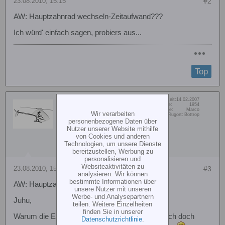
23.08.2010, 15:15
#2
AW: Hauptzahnrad wechseln-Zeitaufwand???
Ich würd' einfach sagen, probiers aus...
Top
Dabei seit:
14.02.2007
MrMaJo
Beiträge:
1954
Vorname:
Marco
Senior Member
Wir verarbeiten
Wohn/Flugort:
Bottrop
personenbezogene Daten über
Nutzer unserer Website mithilfe
von Cookies und anderen
Technologien, um unsere Dienste
bereitzustellen, Werbung zu
personalisieren und
Websiteaktivitäten zu
23.08.2010, 15:17
#3
analysieren. Wir können
bestimmte Informationen über
AW: Hauptzahnrad wechseln-Zeitaufwand???
unsere Nutzer mit unseren
Werbe- und Analysepartnern
Juhu,
teilen. Weitere Einzelheiten
finden Sie in unserer
Warum die Eile? Nach nem Crash sollte man sich doch
Datenschutzrichtlinie
.