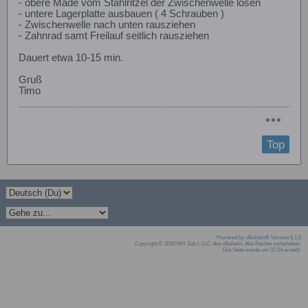
- obere Made vom Stahlritzel der Zwischenwelle lösen
- untere Lagerplatte ausbauen ( 4 Schrauben )
- Zwischenwelle nach unten rausziehen
- Zahnrad samt Freilauf seitlich rausziehen
Dauert etwa 10-15 min.
Gruß
Timo
Top
Powered by
vBulletin®
Version 6.1.5
Copyright © 2026 MH Sub I, LLC dba vBulletin. Alle Rechte vorbehalten.
Die Seite wurde um 07:24 erstellt.