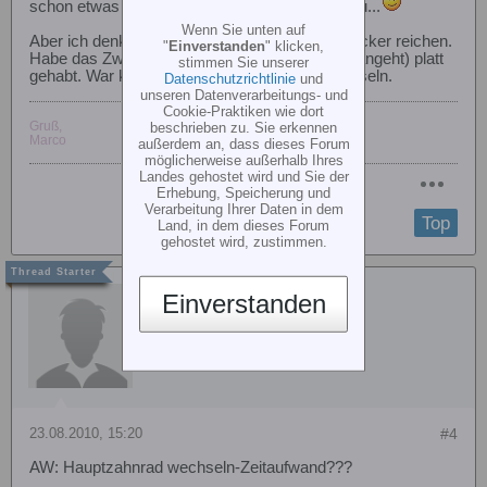
schon etwas Zeit nehmen für den Wiederaufbau...
Wenn Sie unten auf
Aber ich denke mal 10-15 Minuten sollten da locker reichen.
"
Einverstanden
" klicken,
Habe das Zwischenritzel (das was am Motor rangeht) platt
stimmen Sie unserer
gehabt. War kein großer Aufwand das zu wechseln.
Datenschutzrichtlinie
und
unseren Datenverarbeitungs- und
Cookie-Praktiken wie dort
Gruß,
beschrieben zu. Sie erkennen
Marco
außerdem an, dass dieses Forum
möglicherweise außerhalb Ihres
Landes gehostet wird und Sie der
Erhebung, Speicherung und
Verarbeitung Ihrer Daten in dem
Top
Land, in dem dieses Forum
gehostet wird, zustimmen.
Tuste
Einverstanden
23.08.2010, 15:20
#4
AW: Hauptzahnrad wechseln-Zeitaufwand???