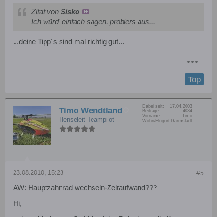
Zitat von
Sisko
Ich würd' einfach sagen, probiers aus...
...deine Tipp´s sind mal richtig gut...
Top
Dabei seit:
17.04.2003
Timo Wendtland
Beiträge:
4034
Vorname:
Timo
Henseleit Teampilot
Wohn/Flugort:
Darmstadt
23.08.2010, 15:23
#5
AW: Hauptzahnrad wechseln-Zeitaufwand???
Hi,